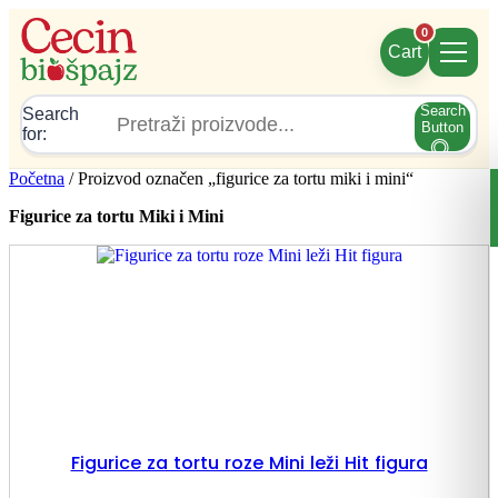
Skočite
0
na
Cart
sadržaj
Search
Search
Button
for:
Početna
/ Proizvod označen „figurice za tortu miki i mini“
Figurice za tortu Miki i Mini
Figurice za tortu roze Mini leži Hit figura