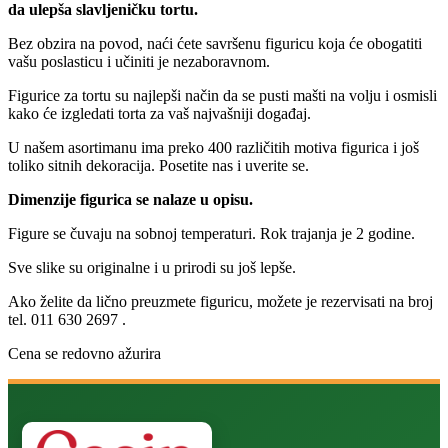
da ulepša slavljeničku tortu.
Bez obzira na povod, naći ćete savršenu figuricu koja će obogatiti
vašu poslasticu i učiniti je nezaboravnom.
Figurice za tortu su najlepši način da se pusti mašti na volju i osmisli
kako će izgledati torta za vaš najvašniji događaj.
U našem asortimanu ima preko 400 različitih motiva figurica i još
toliko sitnih dekoracija. Posetite nas i uverite se.
Dimenzije figurica se nalaze u opisu.
Figure se čuvaju na sobnoj temperaturi. Rok trajanja je 2 godine.
Sve slike su originalne i u prirodi su još lepše.
Ako želite da lično preuzmete figuricu, možete je rezervisati na broj
tel. 011 630 2697 .
Cena se redovno ažurira