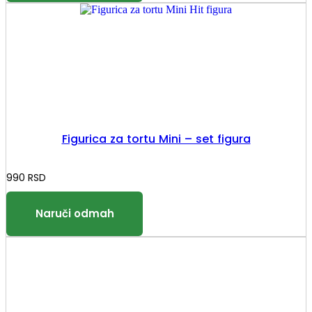
Figurica za tortu Mini – set figura
990
RSD
Ovaj
proizvod
ima
više
varijanti.
Opcije
mogu
biti
izabrane
na