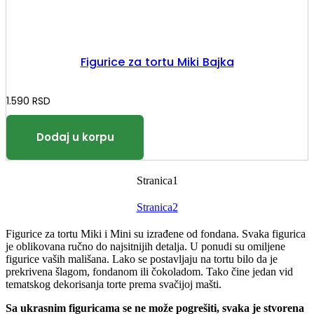
stranici
proizvoda.
Figurice za tortu Miki Bajka
1.590
RSD
Stranica
1
Stranica
2
Figurice za tortu Miki i Mini su izrađene od fondana. Svaka figurica
je oblikovana ručno do najsitnijih detalja. U ponudi su omiljene
figurice vaših mališana. Lako se postavljaju na tortu bilo da je
prekrivena šlagom, fondanom ili čokoladom. Tako čine jedan vid
tematskog dekorisanja torte prema svačijoj mašti.
Sa ukrasnim figuricama se ne može pogrešiti, svaka je stvorena