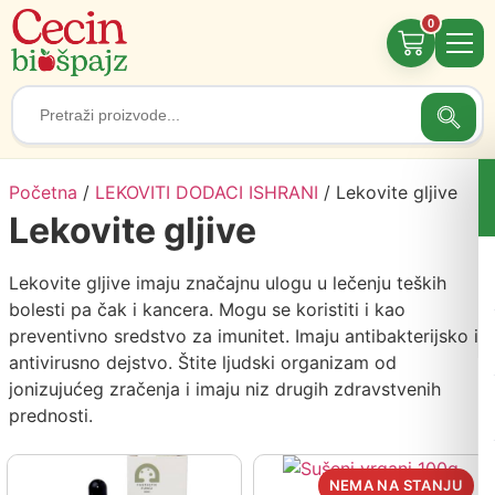
0
Searc
Search
for:
Početna
/
LEKOVITI DODACI ISHRANI
/ Lekovite gljive
Lekovite gljive
Lekovite gljive imaju značajnu ulogu u lečenju teških
bolesti pa čak i kancera. Mogu se koristiti i kao
preventivno sredstvo za imunitet. Imaju antibakterijsko i
antivirusno dejstvo. Štite ljudski organizam od
jonizujućeg zračenja i imaju niz drugih zdravstvenih
prednosti.