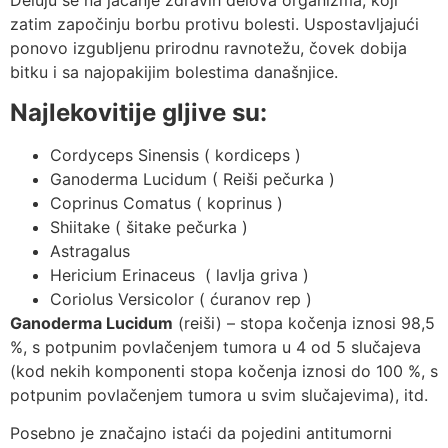
Deluju se na jačanje zdravih delova organizma, koji
zatim započinju borbu protivu bolesti. Uspostavljajući
ponovo izgubljenu prirodnu ravnotežu, čovek dobija
bitku i sa najopakijim bolestima današnjice.
Najlekovitije gljive su:
Cordyceps Sinensis ( kordiceps )
Ganoderma Lucidum ( Reiši pečurka )
Coprinus Comatus ( koprinus )
Shiitake ( šitake pečurka )
Astragalus
Hericium Erinaceus ( lavlja griva )
Coriolus Versicolor ( ćuranov rep )
Ganoderma Lucidum
(reiši) – stopa kočenja iznosi 98,5
%, s potpunim povlačenjem tumora u 4 od 5 slučajeva
(kod nekih komponenti stopa kočenja iznosi do 100 %, s
potpunim povlačenjem tumora u svim slučajevima), itd.
Posebno je značajno istaći da pojedini antitumorni