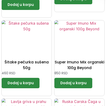
Šitake pečurka sušena
Super Imuno Mix organski
50g
100g Beyond
460
RSD
850
RSD