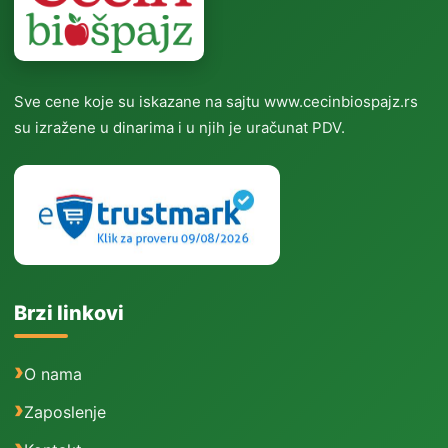
Sve cene koje su iskazane na sajtu www.cecinbiospajz.rs
su izražene u dinarima i u njih je uračunat PDV.
Brzi linkovi
O nama
Zaposlenje