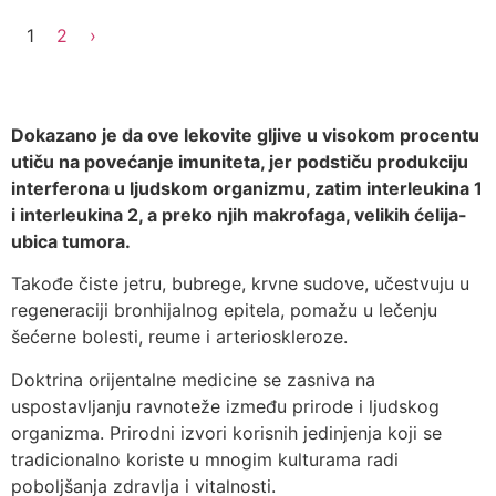
1
2
›
Dokazano je da ove lekovite gljive u visokom procentu
utiču na povećanje imuniteta, jer podstiču produkciju
interferona u ljudskom organizmu, zatim interleukina 1
i interleukina 2, a preko njih makrofaga, velikih ćelija-
ubica tumora.
Takođe čiste jetru, bubrege, krvne sudove, učestvuju u
regeneraciji bronhijalnog epitela, pomažu u lečenju
šećerne bolesti, reume i arterioskleroze.
Doktrina orijentalne medicine se zasniva na
uspostavljanju ravnoteže između prirode i ljudskog
organizma. Prirodni izvori korisnih jedinjenja koji se
tradicionalno koriste u mnogim kulturama radi
poboljšanja zdravlja i vitalnosti.