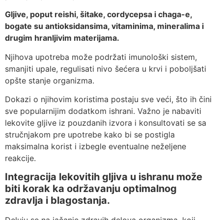
Gljive, poput reishi, šitake, cordycepsa i chaga-e,
bogate su antioksidansima, vitaminima, mineralima i
drugim hranljivim materijama.
Njihova upotreba može podržati imunološki sistem,
smanjiti upale, regulisati nivo šećera u krvi i poboljšati
opšte stanje organizma.
Dokazi o njihovim koristima postaju sve veći, što ih čini
sve popularnijim dodatkom ishrani. Važno je nabaviti
lekovite gljive iz pouzdanih izvora i konsultovati se sa
stručnjakom pre upotrebe kako bi se postigla
maksimalna korist i izbegle eventualne neželjene
reakcije.
Integracija lekovitih gljiva u ishranu može
biti korak ka održavanju optimalnog
zdravlja i blagostanja.