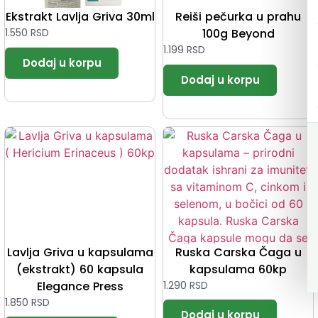
Ekstrakt Lavlja Griva 30ml
Reiši pečurka u prahu
1.550
RSD
100g Beyond
1.199
RSD
Lavlja Griva u kapsulama
Ruska Carska Čaga u
(ekstrakt) 60 kapsula
kapsulama 60kp
Elegance Press
1.290
RSD
1.850
RSD