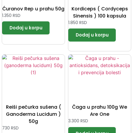
Ćuranov Rep u prahu 50g
Kordiceps ( Cordyceps
1.350
RSD
Sinensis ) 100 kapsula
1.850
RSD
Reiši pečurka sušena (
Čaga u prahu 100g We
Ganoderma Lucidum )
Are One
50g
3.300
RSD
730
RSD