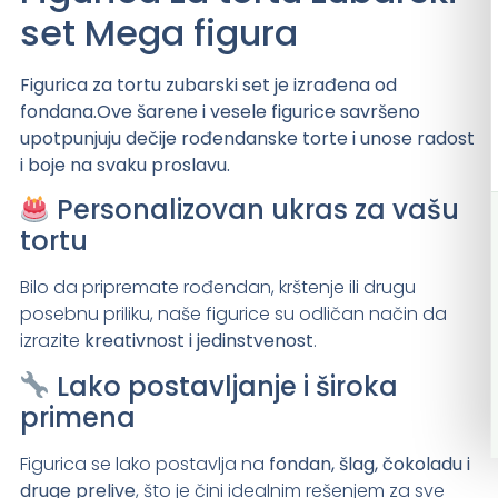
set Mega figura
Figurica za tortu zubarski set je izrađena od
fondana.Ove šarene i vesele figurice savršeno
upotpunjuju dečije rođendanske torte i unose radost
i boje na svaku proslavu.
Personalizovan ukras za vašu
tortu
Bilo da pripremate rođendan, krštenje ili drugu
posebnu priliku, naše figurice su odličan način da
izrazite
kreativnost i jedinstvenost
.
Lako postavljanje i široka
primena
Figurica se lako postavlja na
fondan, šlag, čokoladu i
druge prelive
, što je čini idealnim rešenjem za sve