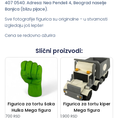
407 0540.
Adresa: Nea Pendeli 4, Beograd naselje
Banjica (blizu pijace).
Sve fotografije figurica su originalne – u stvarnosti
izgledaju još lepše!
Cena se redovno ažurira
Slični proizvodi:
Figurica za tortu šaka
Figurica za tortu kiper
Hulka Mega figura
Mega figura
700
RSD
1.900
RSD