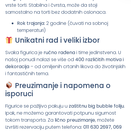
vrste torti. Stabilna i čvrsta, može da stoji
samostalno na torti bez dodatnih oslonaca.
Rok trajanja:
2 godine (čuvati na sobnoj
temperaturi)
Unikatni rad i veliki izbor
Svaka figurica je
ručno rađena
i time jedinstvena. U
našoj ponudi nalazi se više od
400 različitih motiva i
dekoracija
– od omiljenih crtanih likova do životinjskih
i fantastičnih tema.
Preuzimanje i napomena o
isporuci
Figurice se pažljivo pakuju u
zaštitnu big bubble foliju
.
Ipak, ne možemo garantovati potpunu sigurnost
tokom transporta. Za
lično preuzimanje
, možete
izvršiti rezervaciju putem telefona:
011 630 2697, 069