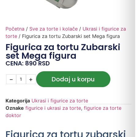
Početna
/
Sve za torte i kolače
/
Ukrasi i figurice za
torte
/ Figurica za tortu Zubarski set Mega figura
Figurica za tortu Zubarski
set Mega figura
CENA:
890
RSD
Dodaj u korpu
−
+
Kategorija
Ukrasi i figurice za torte
Oznake
figurice i ukrasi za torte
,
figurice za torte
doktor
Figurica za tortu zubarski