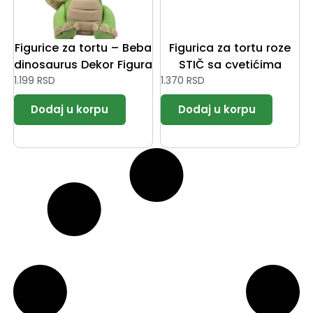
Figurice za tortu – Beba
Figurica za tortu roze
dinosaurus Dekor Figura
STIČ sa cvetićima
1.199
RSD
1.370
RSD