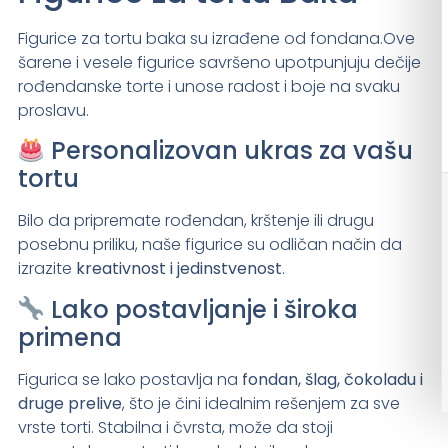
Figurice za tortu baka su izrađene od fondana.Ove
šarene i vesele figurice savršeno upotpunjuju dečije
rođendanske torte i unose radost i boje na svaku
proslavu.
Personalizovan ukras za vašu
tortu
Bilo da pripremate rođendan, krštenje ili drugu
posebnu priliku, naše figurice su odličan način da
izrazite
kreativnost i jedinstvenost
.
Lako postavljanje i široka
primena
Figurica se lako postavlja na
fondan, šlag, čokoladu i
druge prelive
, što je čini idealnim rešenjem za sve
vrste torti. Stabilna i čvrsta, može da stoji