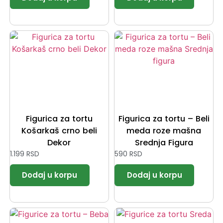
Figurica za tortu
Figurica za tortu – Beli
Košarkaš crno beli
meda roze mašna
Dekor
Srednja Figura
1.199
RSD
590
RSD