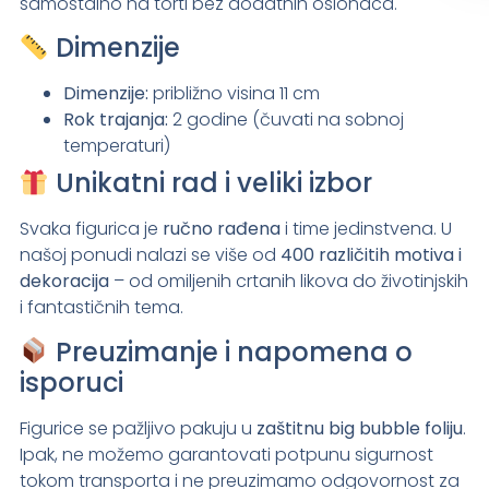
samostalno na torti bez dodatnih oslonaca.
Dimenzije
Dimenzije:
približno visina 11 cm
Rok trajanja:
2 godine (čuvati na sobnoj
temperaturi)
Unikatni rad i veliki izbor
Svaka figurica je
ručno rađena
i time jedinstvena. U
našoj ponudi nalazi se više od
400 različitih motiva i
dekoracija
– od omiljenih crtanih likova do životinjskih
i fantastičnih tema.
Preuzimanje i napomena o
isporuci
Figurice se pažljivo pakuju u
zaštitnu big bubble foliju
.
Ipak, ne možemo garantovati potpunu sigurnost
tokom transporta i ne preuzimamo odgovornost za