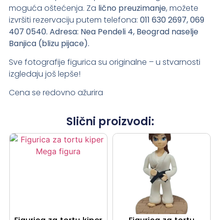
moguća oštećenja. Za
lično preuzimanje
, možete
izvršiti rezervaciju putem telefona:
011 630 2697, 069
407 0540.
Adresa: Nea Pendeli 4, Beograd naselje
Banjica (blizu pijace).
Sve fotografije figurica su originalne – u stvarnosti
izgledaju još lepše!
Cena se redovno ažurira
Slični proizvodi: