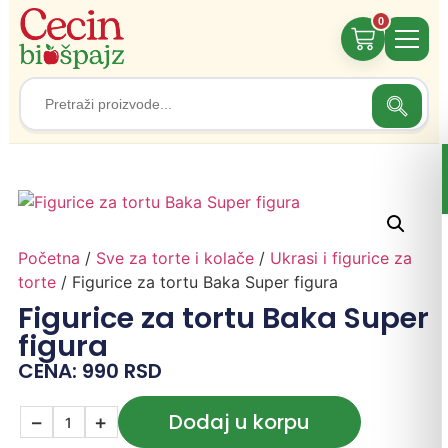
0
Search
Search
for:
Početna
/
Sve za torte i kolače
/
Ukrasi i figurice za
torte
/ Figurice za tortu Baka Super figura
Figurice za tortu Baka Super
figura
CENA:
990
RSD
Dodaj u korpu
−
+