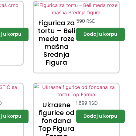
D
590
RSD
Figurica za
tortu – Beli
meda roze
mašna
Srednja
Figura
D
1.899
RSD
Ukrasne
figurice od
fondana
Top Figura