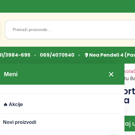
Search
for:
•
•
11/3984-695
069/4070540
Nea Pendeli 4 (Pa
Početna
/
Sve za torte i kola
×
Meni
za torte
/ Figurice za tortu B
Figurice za tor
Papa In Bajka
🔥 Akcije
CENA:
2.599
RSD
Dodaj 
Novi proizvodi
−
+