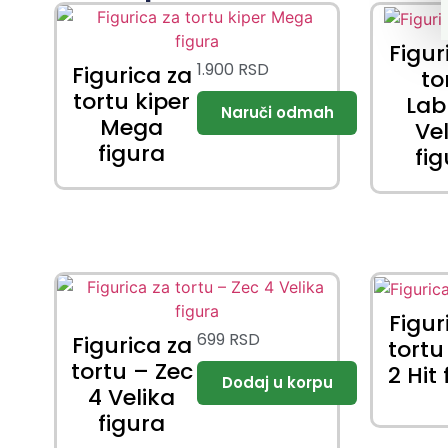
Figur
1.900
RSD
Figurica za
to
tortu kiper
La
Mega
Ve
figura
fi
Figur
699
RSD
Figurica za
tortu
tortu – Zec
2 Hit
4 Velika
figura