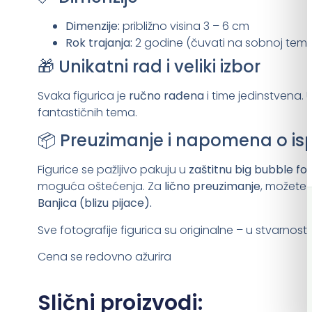
Dimenzije:
približno
visina 3 – 6 cm
Rok trajanja:
2 godine (čuvati na sobnoj temp
🎁 Unikatni rad i veliki izbor
Svaka figurica je
ručno rađena
i time jedinstvena. 
fantastičnih tema.
📦 Preuzimanje i napomena o is
Figurice se pažljivo pakuju u
zaštitnu big bubble foli
moguća oštećenja. Za
lično preuzimanje
, možete 
Banjica (blizu pijace).
Sve fotografije figurica su originalne – u stvarnosti 
Cena se redovno ažurira
Slični proizvodi: