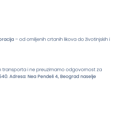
oracija
– od omiljenih crtanih likova do životinjskih i
m transporta i ne preuzimamo odgovornost za
0540.
Adresa: Nea Pendeli 4, Beograd naselje