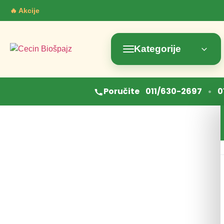
🔥 Akcije
Kategorije
•
Poručite
011/630-2697
0