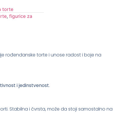
a torte
orte
,
figurice za
je rođendanske torte i unose radost i boje na
tivnost i jedinstvenost
.
 torti. Stabilna i čvrsta, može da stoji samostalno na