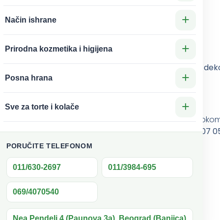
+
Način ishrane
eraturi)
+
Prirodna kozmetika i higijena
U našoj ponudi nalazi se više od
400 različitih motiva i dek
+
Posna hrana
poruci
+
Sve za torte i kolače
ju
. Ipak, ne možemo garantovati potpunu sigurnost toko
izvršiti rezervaciju putem telefona:
011 630 2697, 069 407 
PORUČITE TELEFONOM
izgledaju još lepše!
011/630-2697
011/3984-695
069/4070540
Nea Pendeli 4 (Paunova 3a), Beograd (Banjica)