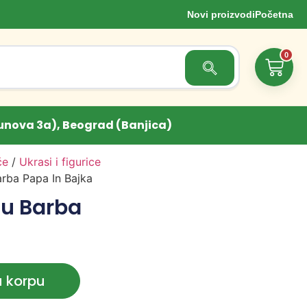
Novi proizvodi
Početna
0
Search Button
unova 3a), Beograd (Banjica)
če
/
Ukrasi i figurice
arba Papa In Bajka
tu Barba
u korpu