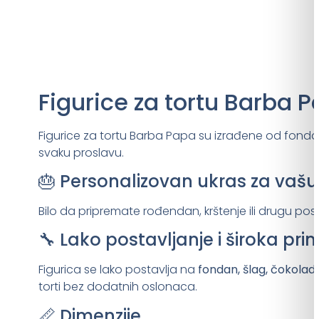
Figurice za tortu Barba P
Figurice za tortu Barba Papa su izrađene od fonda
svaku proslavu.
🎂 Personalizovan ukras za vašu
Bilo da pripremate rođendan, krštenje ili drugu pose
🔧 Lako postavljanje i široka pr
Figurica se lako postavlja na
fondan, šlag, čokoladu
torti bez dodatnih oslonaca.
📏 Dimenzije