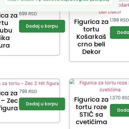
699
RSD
ica za
1.199
RS
Figurica za
rtu
tortu
bubu
Košarkaš
lika
crno beli
gura
Dekor
799
RSD
ica za
1.370
RS
Figurica za
 – Zec
tortu roze
 figura
STIČ sa
cvetićima