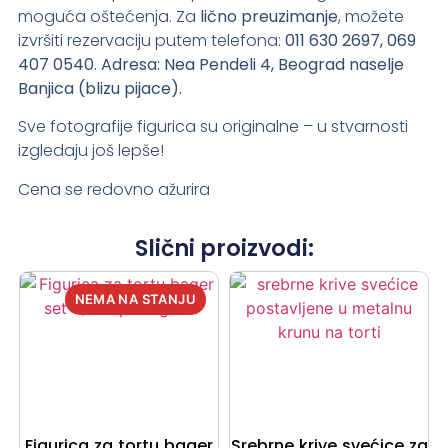
moguća oštećenja. Za
lično preuzimanje
, možete
izvršiti rezervaciju putem telefona:
011 630 2697, 069
407 0540.
Adresa: Nea Pendeli 4, Beograd naselje
Banjica (blizu pijace).
Sve fotografije figurica su originalne – u stvarnosti
izgledaju još lepše!
Cena se redovno ažurira
Slični proizvodi:
Figurica za tortu bager
Srebrne krive svećice za