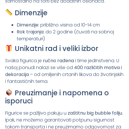
samostalno na torti bez dodatnih oslonaca.
Dimenzije
Dimenzije:
približno visina od 10-14 cm
Rok trajanja:
do 2 godine (čuvati na sobnoj
temperaturi)
Unikatni rad i veliki izbor
Svaka figurica je
ručno rađena
i time jedinstvena. U
našoj ponudi nalazi se više od
400 različitih motiva i
dekoracija
– od omiljenih crtanih likova do životinjskih
i fantastičnih tema.
Preuzimanje i napomena o
isporuci
Figurice se pažljivo pakuju u
zaštitnu big bubble foliju
.
Ipak, ne možemo garantovati potpunu sigurnost
tokom transporta i ne preuzimamo odgovornost za