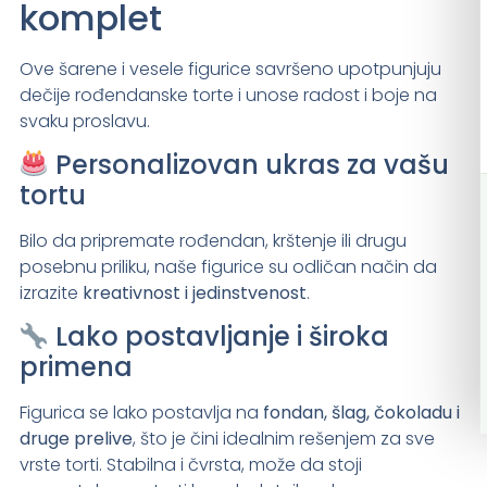
komplet
Ove šarene i vesele figurice savršeno upotpunjuju
dečije rođendanske torte i unose radost i boje na
svaku proslavu.
Personalizovan ukras za vašu
tortu
Bilo da pripremate rođendan, krštenje ili drugu
posebnu priliku, naše figurice su odličan način da
izrazite
kreativnost i jedinstvenost
.
Lako postavljanje i široka
primena
Figurica se lako postavlja na
fondan, šlag, čokoladu i
druge prelive
, što je čini idealnim rešenjem za sve
vrste torti. Stabilna i čvrsta, može da stoji