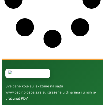
Sve cene koje su iskazane na sajtu
www.cecinbiospajz.rs su izražene u dinarima i u njih je
uračunat PDV.