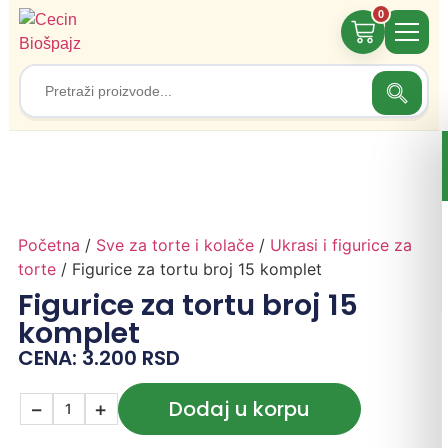
0
Search
Search
for:
Početna
/
Sve za torte i kolače
/
Ukrasi i figurice za
torte
/ Figurice za tortu broj 15 komplet
Figurice za tortu broj 15
komplet
CENA:
3.200
RSD
Dodaj u korpu
−
+