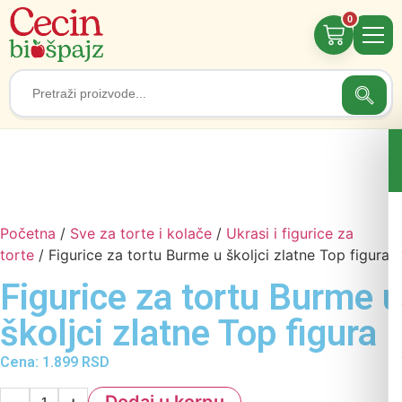
0
Searc
Search
for:
Početna
/
Sve za torte i kolače
/
Ukrasi i figurice za
torte
/ Figurice za tortu Burme u školjci zlatne Top figura
Figurice za tortu Burme u
školjci zlatne Top figura
Cena:
1.899
RSD
−
+
Dodaj u korpu