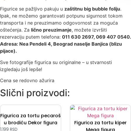
Figurice se pažljivo pakuju u
zaštitnu big bubble foliju
.
Ipak, ne možemo garantovati potpunu sigurnost tokom
transporta i ne preuzimamo odgovornost za moguća
oštećenja. Za
lično preuzimanje
, možete izvršiti
rezervaciju putem telefona:
011 630 2697, 069 407 0540.
Adresa: Nea Pendeli 4, Beograd naselje Banjica (blizu
pijace).
Sve fotografije figurica su originalne – u stvarnosti
izgledaju još lepše!
Cena se redovno ažurira
Slični proizvodi:
Figurica za tortu pecaroš
u brodiću Dekor figura
Figurica za tortu kiper
1.199
RSD
Mega figura