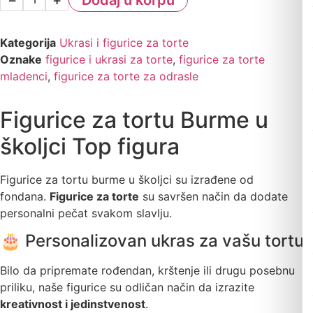
Kategorija
Ukrasi i figurice za torte
Oznake
figurice i ukrasi za torte
,
figurice za torte
mladenci
,
figurice za torte za odrasle
Figurice za tortu Burme u
školjci Top figura
Figurice za tortu burme u školjci su izrađene od
fondana.
Figurice za torte
su savršen način da dodate
persona
lni pečat svakom slavlju.
🎂 Personalizovan ukras za vašu tortu
Bilo da pripremate rođendan, krštenje ili drugu posebnu
priliku, naše figurice su odličan način da izrazite
kreativnost i jedinstvenost
.