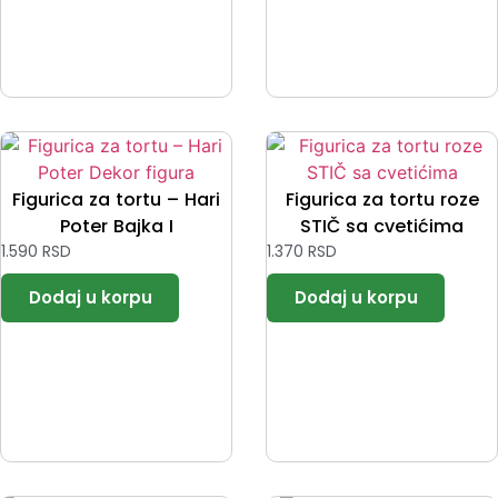
Figurica za tortu – Hari
Figurica za tortu roze
Poter Bajka I
STIČ sa cvetićima
1.590
RSD
1.370
RSD