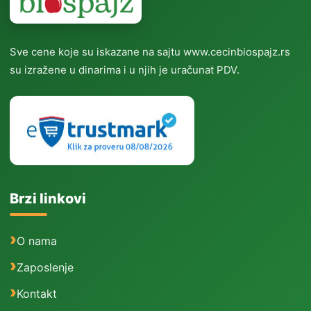
Sve cene koje su iskazane na sajtu www.cecinbiospajz.rs
su izražene u dinarima i u njih je uračunat PDV.
Brzi linkovi
O nama
Zaposlenje
Kontakt