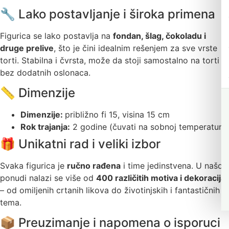
🔧 Lako postavljanje i široka primena
Figurica se lako postavlja na
fondan, šlag, čokoladu i
druge prelive
, što je čini idealnim rešenjem za sve vrste
torti. Stabilna i čvrsta, može da stoji samostalno na torti
bez dodatnih oslonaca.
📏 Dimenzije
Dimenzije:
približno
fi 15, visina 15 cm
Rok trajanja:
2 godine (čuvati na sobnoj temperaturi)
🎁 Unikatni rad i veliki izbor
Svaka figurica je
ručno rađena
i time jedinstvena. U našoj
ponudi nalazi se više od
400 različitih motiva i dekoracija
– od omiljenih crtanih likova do životinjskih i fantastičnih
tema.
📦 Preuzimanje i napomena o isporuci