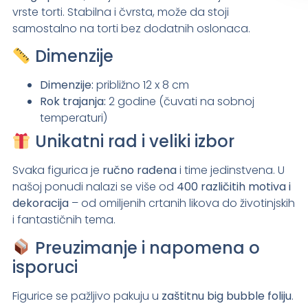
vrste torti. Stabilna i čvrsta, može da stoji
samostalno na torti bez dodatnih oslonaca.
Dimenzije
Dimenzije:
približno
12 x 8 cm
Rok trajanja:
2 godine (čuvati na sobnoj
temperaturi)
Unikatni rad i veliki izbor
Svaka figurica je
ručno rađena
i time jedinstvena. U
našoj ponudi nalazi se više od
400 različitih motiva i
dekoracija
– od omiljenih crtanih likova do životinjskih
i fantastičnih tema.
Preuzimanje i napomena o
isporuci
Figurice se pažljivo pakuju u
zaštitnu big bubble foliju
.