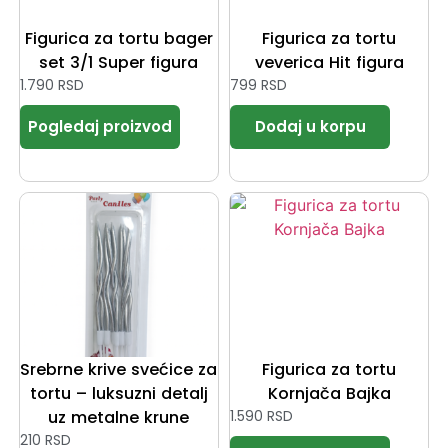
Figurica za tortu bager
Figurica za tortu
set 3/1 Super figura
veverica Hit figura
1.790
RSD
799
RSD
Srebrne krive svećice za
Figurica za tortu
tortu – luksuzni detalj
Kornjača Bajka
uz metalne krune
1.590
RSD
210
RSD