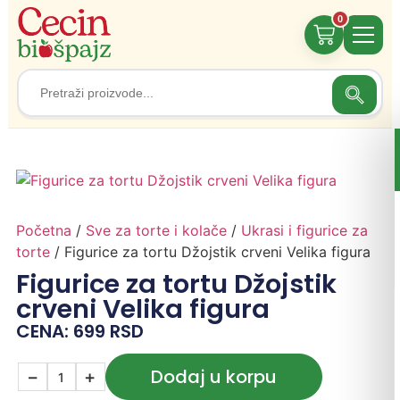
0
Search
Search
for:
Početna
/
Sve za torte i kolače
/
Ukrasi i figurice za
torte
/ Figurice za tortu Džojstik crveni Velika figura
Figurice za tortu Džojstik
crveni Velika figura
CENA:
699
RSD
Dodaj u korpu
−
+