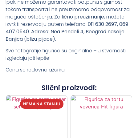
Ipak, ne možemo garantovati potpunu sigurnost
tokom transporta i ne preuzimamo odgovornost za
moguća oštećenja. Za
lično preuzimanje
, možete
izvršiti rezervaciju putem telefona:
011 630 2697, 069
407 0540.
Adresa: Nea Pendeli 4, Beograd naselje
Banjica (blizu pijace).
Sve fotografije figurica su originalne – u stvarnosti
izgledaju još lepše!
Cena se redovno ažurira
Slični proizvodi: