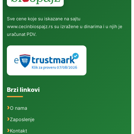
Sve cene koje su iskazane na sajtu
www.cecinbiospajz.rs su izražene u dinarima i u njih je
uračunat PDV.
Brzi linkovi
O nama
Zaposlenje
Kontakt