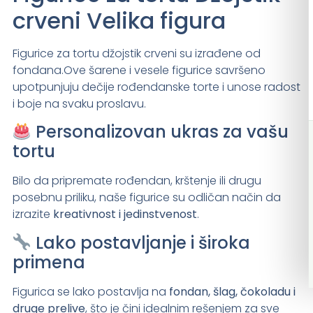
crveni Velika figura
Figurice za tortu džojstik crveni su izrađene od
fondana.Ove šarene i vesele figurice savršeno
upotpunjuju dečije rođendanske torte i unose radost
i boje na svaku proslavu.
Personalizovan ukras za vašu
tortu
Bilo da pripremate rođendan, krštenje ili drugu
posebnu priliku, naše figurice su odličan način da
izrazite
kreativnost i jedinstvenost
.
Lako postavljanje i široka
primena
Figurica se lako postavlja na
fondan, šlag, čokoladu i
druge prelive
, što je čini idealnim rešenjem za sve