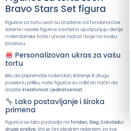
Bravo Stars Set figura
Figurice za tortu Leon su izrađene od fondana.Ove
šarene i vesele figurice savršeno upotpunjuju dečije
rođendanske torte i unose radost i boje na svaku
proslavu.
Personalizovan ukras za vašu
tortu
Bilo da pripremate rođendan, krštenje ili drugu
posebnu priliku, naše figurice su odličan način da
izrazite
kreativnost i jedinstvenost
.
Lako postavljanje i široka
primena
Figurica se lako postavlja na
fondan, šlag, čokoladu i
druge prelive
, što je čini idealnim rešenjem za sve