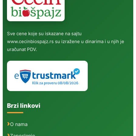
Sve cene koje su iskazane na sajtu
www.cecinbiospajz.rs su izražene u dinarima i u njih je
uračunat PDV.
Brzi linkovi
O nama
Zaposlenje