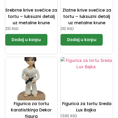
Srebrne krive svećice za
Zlatne krive svećice za
tortu – luksuzni detalj
tortu – luksuzni detalj
uz metalne krune
uz metalne krune
210
RSD
210
RSD
Figurica za tortu
Figurica za tortu Sreda
Karatistkinja Dekor
Lux Bajka
figura
1.590
RSD