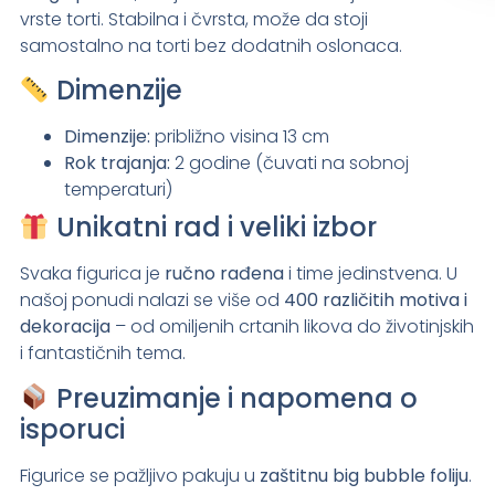
vrste torti. Stabilna i čvrsta, može da stoji
samostalno na torti bez dodatnih oslonaca.
Dimenzije
Dimenzije:
približno
visina 13 cm
Rok trajanja:
2 godine (čuvati na sobnoj
temperaturi)
Unikatni rad i veliki izbor
Svaka figurica je
ručno rađena
i time jedinstvena. U
našoj ponudi nalazi se više od
400 različitih motiva i
dekoracija
– od omiljenih crtanih likova do životinjskih
i fantastičnih tema.
Preuzimanje i napomena o
isporuci
Figurice se pažljivo pakuju u
zaštitnu big bubble foliju
.