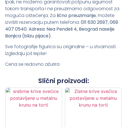
Ipak, ne možemo garantovati potpunu sigurnost
tokom transporta i ne preuzimamo odgovornost za
moguća oštećenja. Za
lično preuzimanje
, možete
izvršiti rezervaciju putem telefona:
011 630 2697, 069
407 0540.
Adresa: Nea Pendeli 4, Beograd naselje
Banjica (blizu pijace).
Sve fotografije figurica su originalne – u stvarnosti
izgledaju još lepše!
Cena se redovno ažurira
Slični proizvodi: