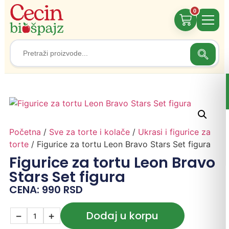
0
Search
Search
for:
Početna
/
Sve za torte i kolače
/
Ukrasi i figurice za
torte
/ Figurice za tortu Leon Bravo Stars Set figura
Figurice za tortu Leon Bravo
Stars Set figura
CENA:
990
RSD
Dodaj u korpu
−
+