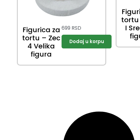
Figur
tortu
I Sr
699
RSD
Figurica za
fi
tortu – Zec
4 Velika
figura