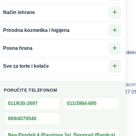
+
Način ishrane
+
eraturi)
Prirodna kozmetika i higijena
+
Posna hrana
U našoj ponudi nalazi se više od
400 različitih motiva i dek
+
Sve za torte i kolače
poruci
ju
. Ipak, ne možemo garantovati potpunu sigurnost toko
PORUČITE TELEFONOM
izvršiti rezervaciju putem telefona:
011 630 2697, 069 407 
011/630-2697
011/3984-695
izgledaju još lepše!
069/4070540
Nea Pendeli 4 (Paunova 3a), Beograd (Banjica)