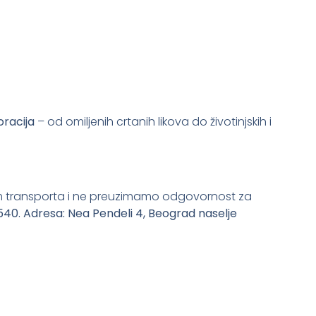
oracija
– od omiljenih crtanih likova do životinjskih i
m transporta i ne preuzimamo odgovornost za
0540.
Adresa: Nea Pendeli 4, Beograd naselje