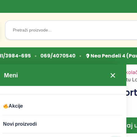
Search
for:
•
•
11/3984-695
069/4070540
Nea Pendeli 4 (Pa
Početna
/
Sve za torte i kola
×
Meni
za torte
/ Figurice za tortu L
Figurice za tor
sedi Bajka
Akcije
CENA:
1.590
RSD
Dodaj 
Novi proizvodi
−
+