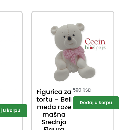
590
RSD
Figurica za
tortu – Beli
meda roze
mašna
Srednja
Figura