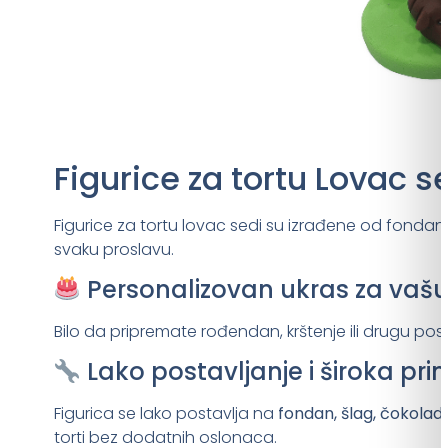
Figurice za tortu Lovac s
Figurice za tortu lovac sedi su izrađene od fondan
svaku proslavu.
Personalizovan ukras za vašu
Bilo da pripremate rođendan, krštenje ili drugu pose
Lako postavljanje i široka pr
Figurica se lako postavlja na
fondan, šlag, čokoladu
torti bez dodatnih oslonaca.