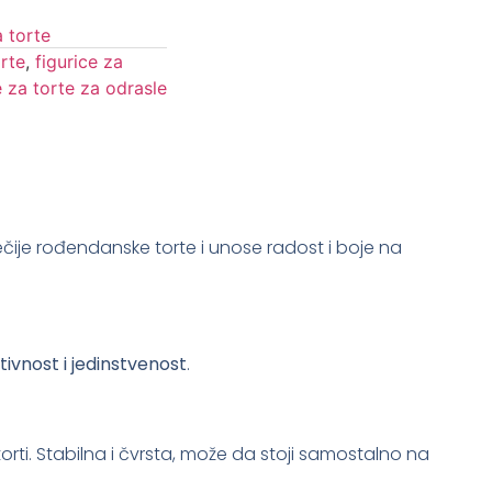
a torte
orte
,
figurice za
e za torte za odrasle
čije rođendanske torte i unose radost i boje na
tivnost i jedinstvenost
.
 torti. Stabilna i čvrsta, može da stoji samostalno na