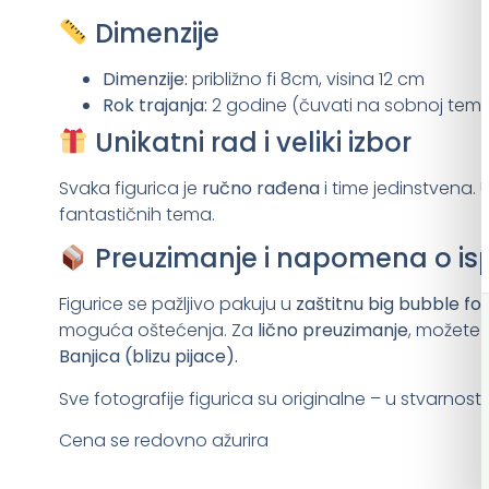
Dimenzije
Dimenzije:
približno fi 8cm, visina 12 cm
Rok trajanja:
2 godine (čuvati na sobnoj temp
Unikatni rad i veliki izbor
Svaka figurica je
ručno rađena
i time jedinstvena. 
fantastičnih tema.
Preuzimanje i napomena o is
Figurice se pažljivo pakuju u
zaštitnu big bubble foli
moguća oštećenja. Za
lično preuzimanje
, možete 
Banjica (blizu pijace).
Sve fotografije figurica su originalne – u stvarnosti 
Cena se redovno ažurira