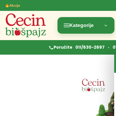
Akcije
Kategorije
•
Poručite
011/630-2697
0