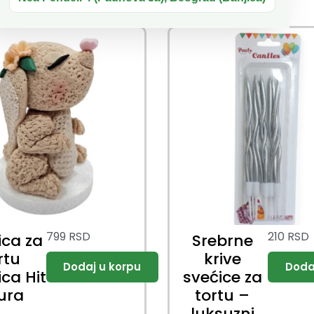
799
RSD
210
RSD
ica za
Srebrne
rtu
krive
ica Hit
svećice za
gura
tortu –
luksuzni