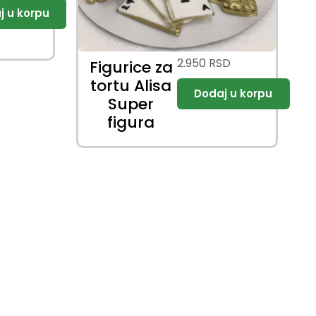
2.950
RSD
Figurice za
tortu Alisa
Super
figura