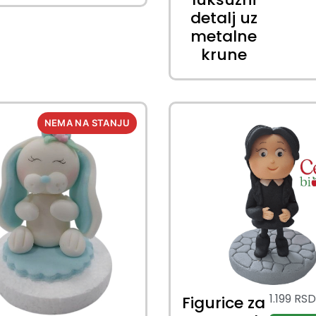
detalj uz
metalne
krune
1.199
RS
Figurice za