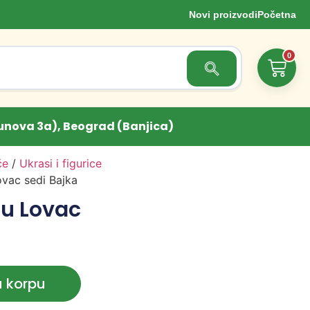
Novi proizvodi
Početna
0
Search Button
unova 3a), Beograd (Banjica)
če
/
Ukrasi i figurice
ovac sedi Bajka
tu Lovac
u korpu