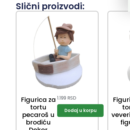
Slični proizvodi:
1.199
RSD
Figurica za
Figur
tortu
to
pecaroš u
vever
brodiću
fi
Dekor