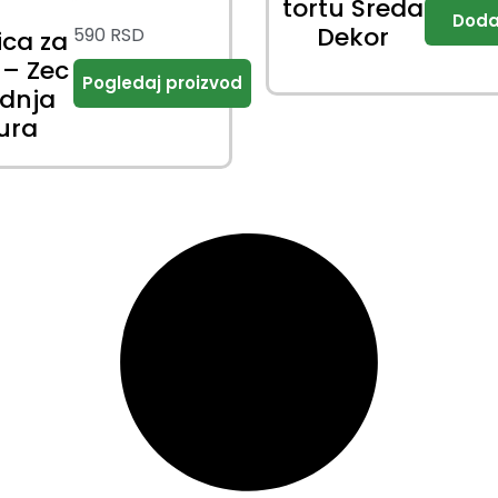
tortu Sreda
Dekor
590
RSD
ica za
 – Zec
ednja
gura