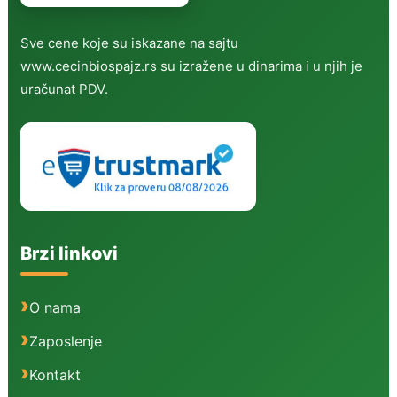
Sve cene koje su iskazane na sajtu
www.cecinbiospajz.rs su izražene u dinarima i u njih je
uračunat PDV.
Brzi linkovi
O nama
Zaposlenje
Kontakt