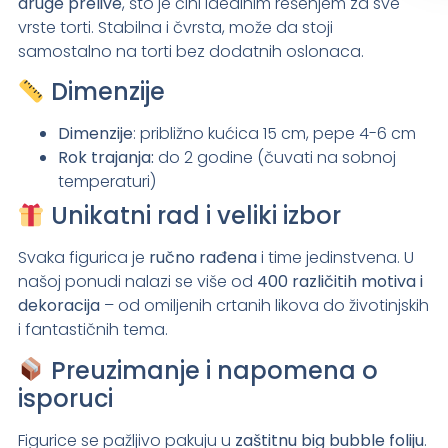
druge prelive
, što je čini idealnim rešenjem za sve
vrste torti. Stabilna i čvrsta, može da stoji
samostalno na torti bez dodatnih oslonaca.
Dimenzije
Dimenzije
: približno kućica 15 cm, pepe 4-6 cm
Rok trajanja:
do 2 godine (čuvati na sobnoj
temperaturi)
Unikatni rad i veliki izbor
Svaka figurica je
ručno rađena
i time jedinstvena. U
našoj ponudi nalazi se više od
400 različitih motiva i
dekoracija
– od omiljenih crtanih likova do životinjskih
i fantastičnih tema.
Preuzimanje i napomena o
isporuci
Figurice se pažljivo pakuju u
zaštitnu big bubble foliju
.