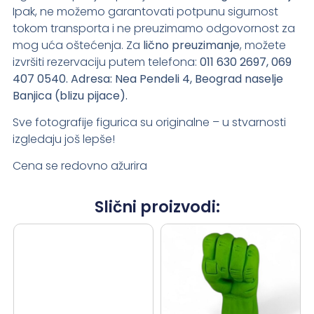
Ipak, ne možemo garantovati potpunu sigurnost
tokom transporta i ne preuzimamo odgovornost za
mog uća oštećenja. Za
lično preuzimanje
, možete
izvršiti rezervaciju putem telefona:
011 630 2697, 069
407 0540.
Adresa: Nea Pendeli 4, Beograd naselje
Banjica (blizu pijace).
Sve fotografije figurica su originalne – u stvarnosti
izgledaju još lepše!
Cena se redovno ažurira
Slični proizvodi: