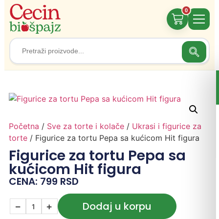
0
Search
Search
for:
Početna
/
Sve za torte i kolače
/
Ukrasi i figurice za
torte
/ Figurice za tortu Pepa sa kućicom Hit figura
Figurice za tortu Pepa sa
kućicom Hit figura
CENA:
799
RSD
Dodaj u korpu
−
+