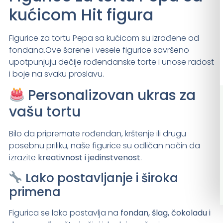
kućicom Hit figura
Figurice za tortu Pepa sa kućicom su izrađene od
fondana.Ove šarene i vesele figurice savršeno
upotpunjuju dečije rođendanske torte i unose radost
i boje na svaku proslavu.
Personalizovan ukras za
vašu tortu
Bilo da pripremate rođendan, krštenje ili drugu
posebnu priliku, naše figurice su odličan način da
izrazite
kreativnost i jedinstvenost
.
Lako postavljanje i široka
primena
Figurica se lako postavlja na
fondan, šlag, čokoladu i