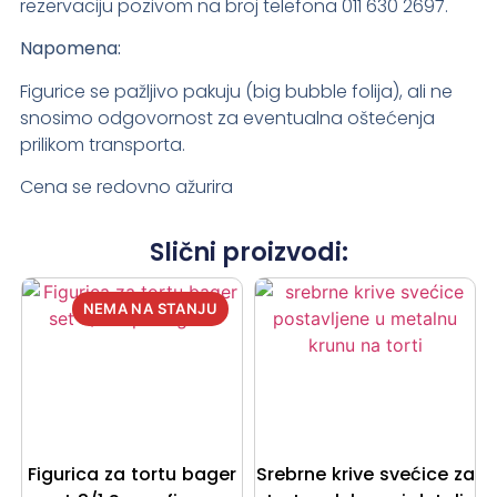
rezervaciju pozivom na broj telefona 011 630 2697.
Napomena:
Figurice se pažljivo pakuju (big bubble folija), ali ne
snosimo odgovornost za eventualna oštećenja
prilikom transporta.
Cena se redovno ažurira
Slični proizvodi:
Figurica za tortu bager
Srebrne krive svećice za