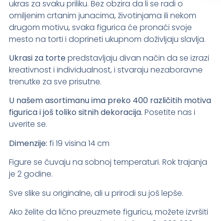
ukras za svaku priliku. Bez obzira da li se radi o
omiljenim crtanim junacima, životinjama ili nekom
drugom motivu, svaka figurica će pronaći svoje
mesto na torti i doprineti ukupnom doživljaju slavlja.
Ukrasi za torte
predstavljaju divan način da se izrazi
kreativnost i individualnost, i stvaraju nezaboravne
trenutke za sve prisutne.
U našem asortimanu ima preko 400 različitih motiva
figurica i još toliko sitnih dekoracija.
Posetite nas i
uverite se.
Dimenzije:
fi 19 visina 14 cm
Figure se čuvaju na sobnoj temperaturi. Rok trajanja
je 2 godine.
Sve slike su originalne, ali u prirodi su još lepše.
Ako želite da lično preuzmete figuricu, možete izvršiti