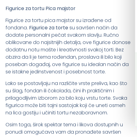
Figurice za tortu Pica majstor
Figurice za tortu pica majstor su izrađene od
fondana.
Figurice za torte
su savršen način da
dodate persona
lni pečat svakom slavlju. Ručno
oblikovane do najsitnijih detalja, ove figurice donose
dodatnu notu mašte i kreativnosti svakoj torti. Bez
obzira da li je tema rođendan, proslava ili bilo koji
poseban događaj, ove figurice su idealan način da
se istakne jedinstvenost i posebnost torte.
Lako se postavljaju na različite vrste preliva, kao što
su šlag, fondan ili čokolada, čini ih praktičnim i
prilagodljivim izborom za bilo koju vrstu torte. Svaka
figurica može biti tajni sastojak koji će uneti osmeh
na lica gostiju i učiniti tortu nezaboravnom.
Osim toga, širok spektar tema i likova dostupnih u
ponudi omogućava vam da pronađete savršen