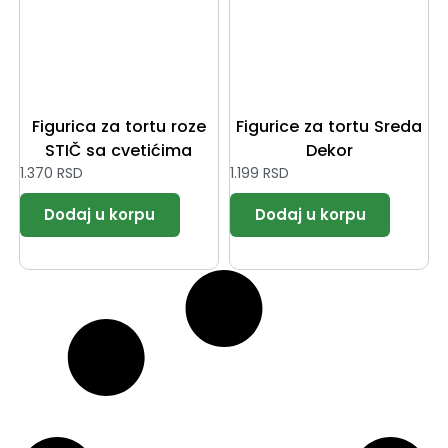
Figurica za tortu roze
Figurice za tortu Sreda
STIČ sa cvetićima
Dekor
1.370
RSD
1.199
RSD