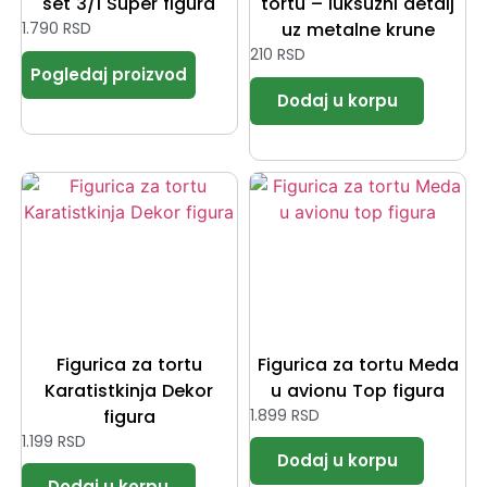
set 3/1 Super figura
tortu – luksuzni detalj
1.790
RSD
uz metalne krune
210
RSD
Figurica za tortu
Figurica za tortu Meda
Karatistkinja Dekor
u avionu Top figura
figura
1.899
RSD
1.199
RSD