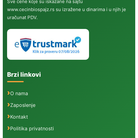
Sve cene koje su iskazane na sajtu
www.cecinbiospajz.rs su izražene u dinarima i u njih je
uračunat PDV.
Brzi linkovi
O nama
Zaposlenje
Kontakt
Politika privatnosti