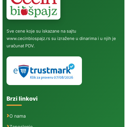
Sve cene koje su iskazane na sajtu
www.cecinbiospajz.rs su izražene u dinarima i u njih je
uračunat PDV.
Brzi linkovi
O nama
Zaposlenje