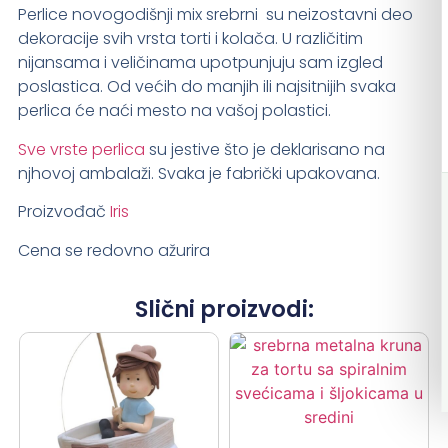
Perlice novogodišnji mix srebrni s
u nei
zostavni deo
dekoracije svih vrsta torti i kolača. U različitim
nijansama i veličinama upotpunjuju sam izgled
poslastica. Od većih do manjih ili najsitnijih svaka
perlica će naći mesto na vašoj polastici.
Sve vrste perlica
su jestive što je deklarisano na
njhovoj ambalaži. Svaka je fabrički upakovana.
Proizvođač
Iris
Cena se redovno ažurira
Slični proizvodi: