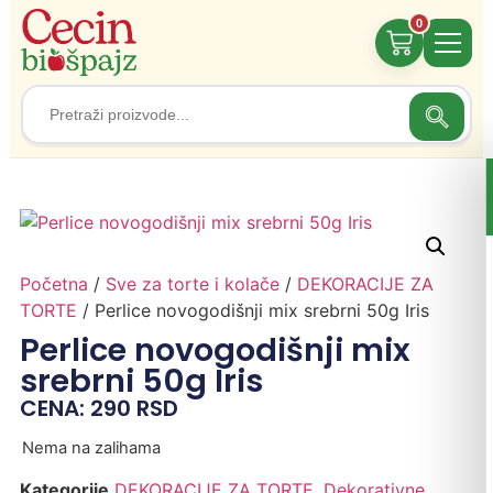
0
Search
Search
for:
Početna
/
Sve za torte i kolače
/
DEKORACIJE ZA
TORTE
/ Perlice novogodišnji mix srebrni 50g Iris
Perlice novogodišnji mix
srebrni 50g Iris
CENA:
290
RSD
Nema na zalihama
Kategorije
DEKORACIJE ZA TORTE
,
Dekorativne