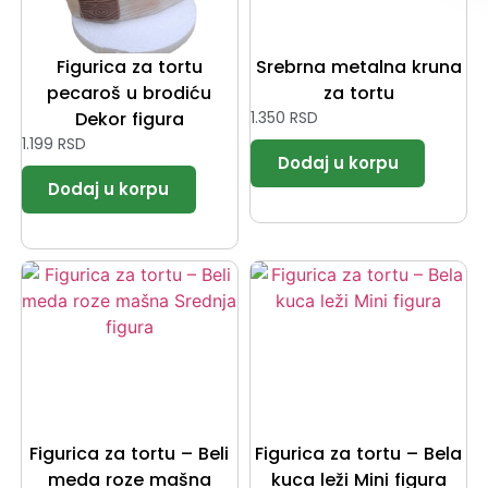
Figurica za tortu
Srebrna metalna kruna
pecaroš u brodiću
za tortu
Dekor figura
1.350
RSD
1.199
RSD
Figurica za tortu – Beli
Figurica za tortu – Bela
meda roze mašna
kuca leži Mini figura