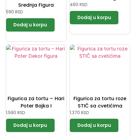
Srednja Figura
460
RSD
590
RSD
Figurica za tortu – Hari
Figurica za tortu roze
Poter Bajka I
STIČ sa cvetićima
1.590
RSD
1.370
RSD