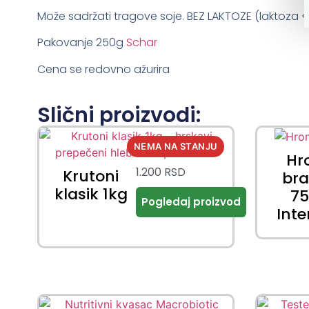
Može sadržati tragove soje. BEZ LAKTOZE (laktoza <
Pakovanje 250g
Schar
Cena se redovno ažurira
Slični proizvodi:
Hr
1.200
RSD
Krutoni
br
klasik 1kg
7
Int