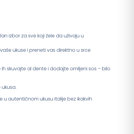
n izbor za sve koji žele da uživaju u
 vaše ukuse i preneti vas direktno u srce
h skuvajte al dente i dodajte omiljeni sos – bilo
e ukusa.
 u autentičnom ukusu Italije bez ikakvih