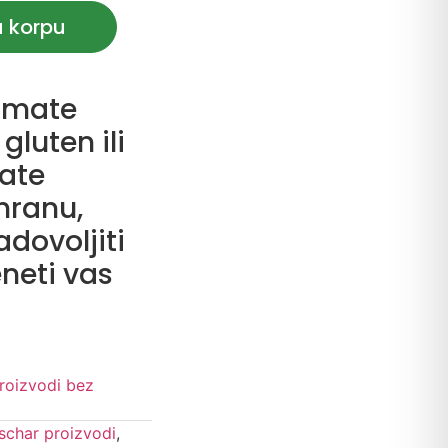
u korpu
 imate
gluten ili
rate
hranu,
adovoljiti
eneti vas
roizvodi bez
schar proizvodi
,