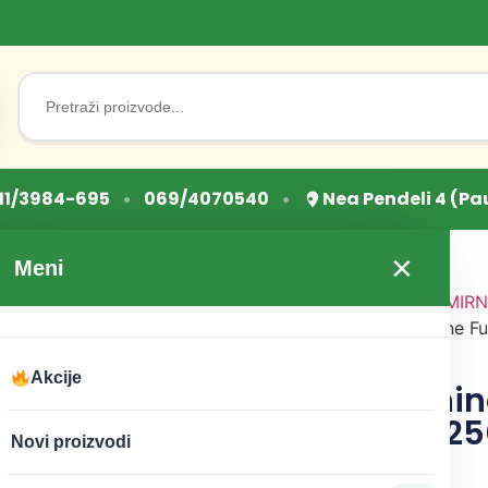
Search
for:
•
•
11/3984-695
069/4070540
Nea Pendeli 4 (Pa
×
Meni
Početna
/
OSNOVNE NAMIRN
testenine
/ Schar testenine Fu
250g
Akcije
Schar testenine
bez glutena 2
Novi proizvodi
CENA:
290
RSD