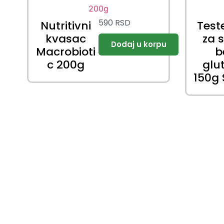
590
RSD
Nutritivni
Test
kvasac
za 
Macrobioti
b
c 200g
glu
150g