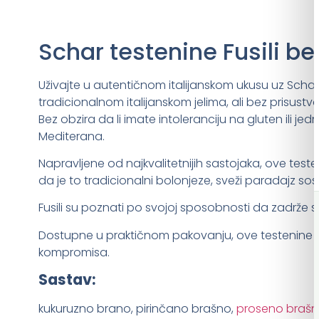
Schar testenine Fusili b
Uživajte u autentičnom italijanskom ukusu uz Schar t
tradicionalnom italijanskom jelima, ali bez prisustv
Bez obzira da li imate intoleranciju na gluten ili j
Mediterana.
Napravljene od najkvalitetnijih sastojaka, ove test
da je to tradicionalni bolonjeze, sveži paradajz sos
Fusili su poznati po svojoj sposobnosti da zadrže s
Dostupne u praktičnom pakovanju, ove testenine su 
kompromisa.
Sastav:
kukuruzno brano, pirinčano brašno,
proseno braš