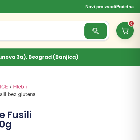
Novi proizvodi
Početna
0
Search Button
unova 3a), Beograd (Banjica)
ICE
/
Hleb i
sili bez glutena
 Fusili
50g