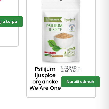
520
RSD
–
Psilijum
4.400
RSD
ljuspice
organske
We Are One