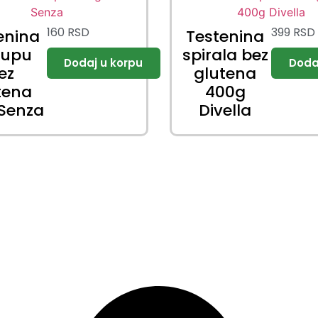
160
RSD
399
RSD
enina
Testenina
supu
spirala bez
ez
glutena
tena
400g
 Senza
Divella