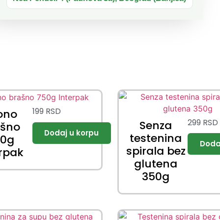
0.007g/100g).
199
RSD
ono
299
RSD
Senza
ašno
testenina
50g
spirala bez
erpak
glutena
350g