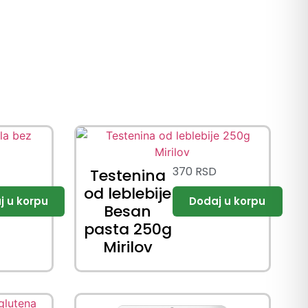
370
RSD
Testenina
od leblebije
Besan
pasta 250g
Mirilov