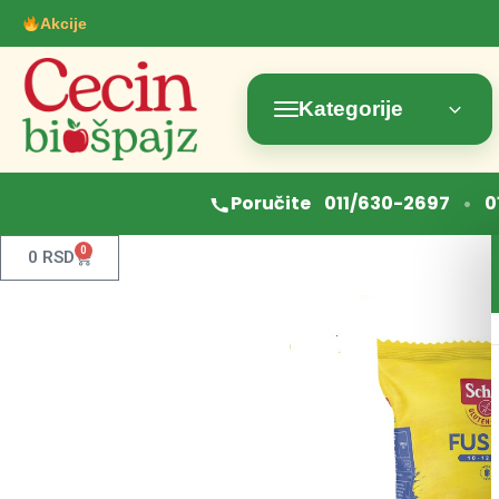
Akcije
Kategorije
•
Poručite
011/630-2697
0
0
0
RSD