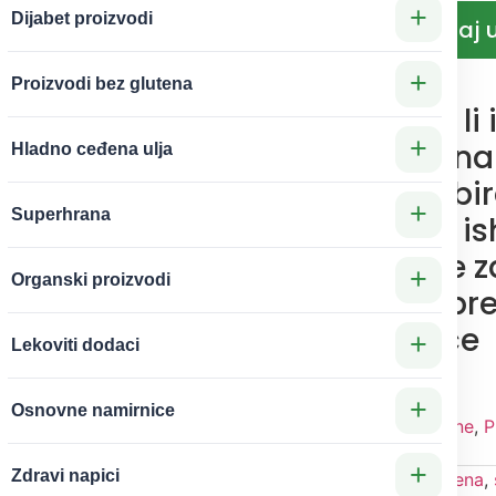
+
Dijabet proizvodi
Dodaj 
−
+
+
Proizvodi bez glutena
Bez obzira da li
+
intoleranciju na 
Hladno ceđena ulja
jednostavno bi
+
Superhrana
bezglutensku is
Schar fusili će z
+
Organski proizvodi
vaše ukuse i pr
direktno u srce
+
Lekoviti dodaci
Mediterana.
+
Osnovne namirnice
Kategorije
Hleb i testenine
,
P
glutena
+
Zdravi napici
Oznake
ishrana bez glutena
,