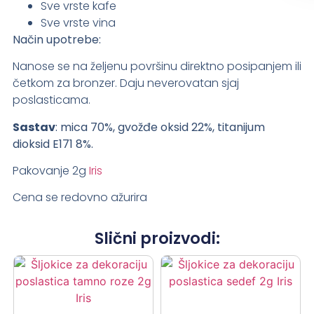
Sve vrste kafe
Sve vrste vina
Način upotrebe:
Nanose se na željenu površinu direktno posipanjem ili
četkom za bronzer. Daju neverovatan sjaj
poslasticama.
Sastav
: mica 70%, gvožđe oksid 22%, titanijum
dioksid E171 8%.
Pakovanje 2g
Iris
Cena se redovno ažurira
Slični proizvodi: