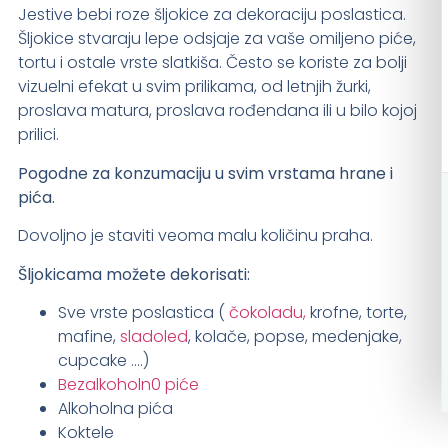
Jestive bebi roze šljokice za dekoraciju poslastica.
Šljokice stvaraju lepe odsjaje za vaše omiljeno piće,
tortu i ostale vrste slatkiša. Često se koriste za bolji
vizuelni efekat u svim prilikama, od letnjih žurki,
proslava matura, proslava rođendana ili u bilo kojoj
prilici.
Pogodne za konzumaciju u svim vrstama hrane i
pića.
Dovoljno je staviti veoma malu količinu praha.
Šljokicama možete dekorisati:
Sve vrste poslastica (
čokoladu,
krofne, torte,
mafine,
sladoled
, kolače, popse, medenjake,
cupcake ….)
Bezalkoholn0 piće
Alkoholna pića
Koktele