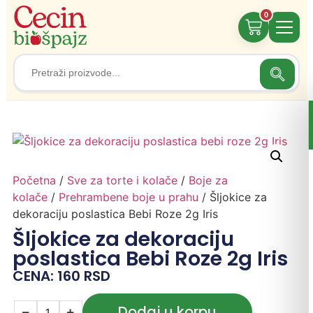
0
Search
Search
for:
Početna
/
Sve za torte i kolače
/
Boje za
kolače
/
Prehrambene boje u prahu
/ Šljokice za
dekoraciju poslastica Bebi Roze 2g Iris
Šljokice za dekoraciju
poslastica Bebi Roze 2g Iris
CENA:
160
RSD
Dodaj u korpu
−
+