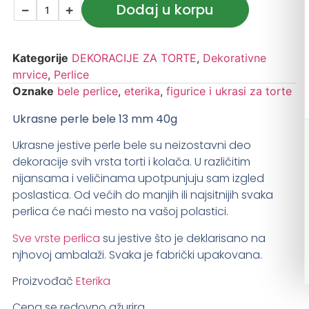
Dodaj u korpu
−
+
Kategorije
DEKORACIJE ZA TORTE
,
Dekorativne
mrvice
,
Perlice
Oznake
bele perlice
,
eterika
,
figurice i ukrasi za torte
Ukrasne perle bele 13 mm 40g
Ukrasne jestive perle bele
s
u nei
zostavni deo
dekoracije svih vrsta torti i kolača. U različitim
nijansama i veličinama upotpunjuju sam izgled
poslastica. Od većih do manjih ili najsitnijih svaka
perlica će naći mesto na vašoj polastici.
Sve vrste perlica
su jestive što je deklarisano na
njhovoj ambalaži. Svaka je fabrički upakovana.
Proizvođač
Eterika
Cena se redovno ažurira