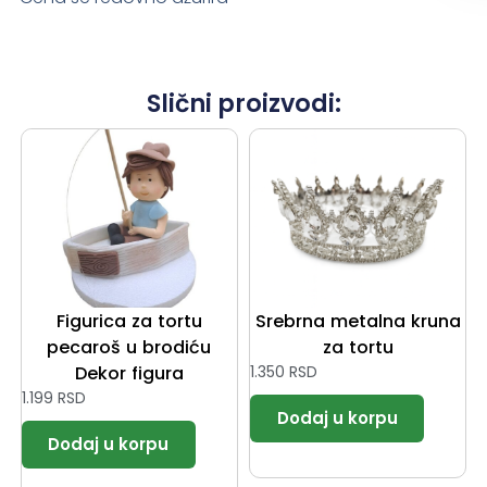
Slični proizvodi:
Figurica za tortu
Srebrna metalna kruna
pecaroš u brodiću
za tortu
Dekor figura
1.350
RSD
1.199
RSD