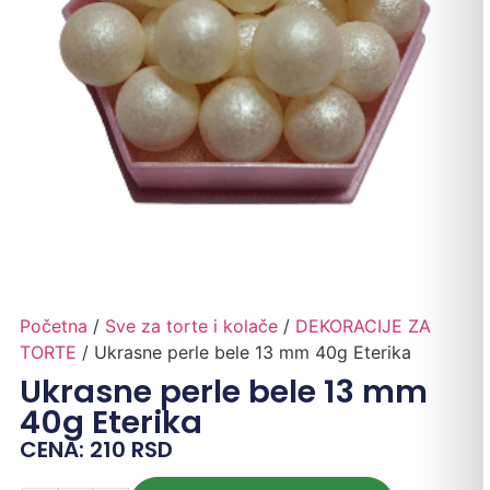
Početna
/
Sve za torte i kolače
/
DEKORACIJE ZA
TORTE
/ Ukrasne perle bele 13 mm 40g Eterika
Ukrasne perle bele 13 mm
40g Eterika
CENA:
210
RSD