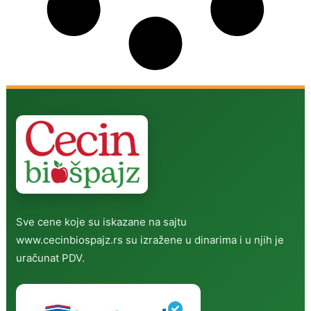
Sve cene koje su iskazane na sajtu
www.cecinbiospajz.rs su izražene u dinarima i u njih je
uračunat PDV.