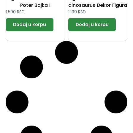
Poter Bajka I
dinosaurus Dekor Figura
1.590
RSD
1.199
RSD