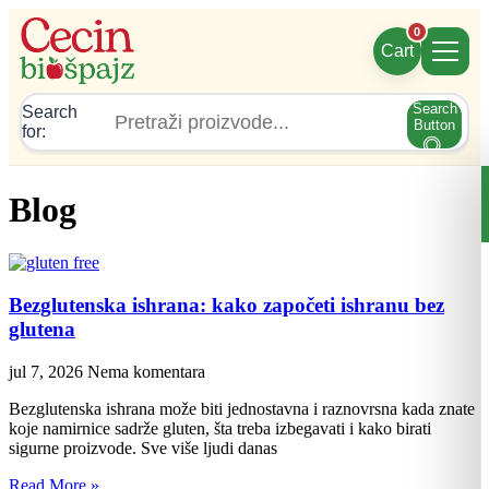
Skočite
0
na
Cart
sadržaj
Search
Search
Button
for:
Blog
Bezglutenska ishrana: kako započeti ishranu bez
glutena
jul 7, 2026
Nema komentara
Bezglutenska ishrana može biti jednostavna i raznovrsna kada znate
koje namirnice sadrže gluten, šta treba izbegavati i kako birati
sigurne proizvode. Sve više ljudi danas
Read More »