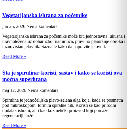
Vegetarijanska ishrana za početnike
jun 25, 2026
Nema komentara
Vegetarijanska ishrana za početnike može biti jednostavna, ukusna i
uravnotežena uz dobar izbor namirnica, pravilno planiranje obroka i
raznovrstan jelovnik. Saznajte kako da napravite jelovnik
Read More »
Šta je spirulina: koristi, sastav i kako se koristi ova
moćna superhrana
maj 12, 2026
Nema komentara
Spirulina je jednoćelijska plavo-zelena alga koja, kada se posmatra
pod mikroskopom, formira spiralne niti. Koristi se kao prirodni
dodatak ishrani, ali i kao kozmetički proizvod koji pomaže
regeneraciji kože.
Read More »