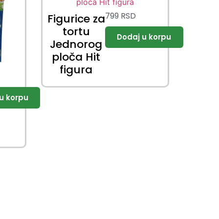
799
RSD
Figurice za
tortu
Jednorog
ploča Hit
figura