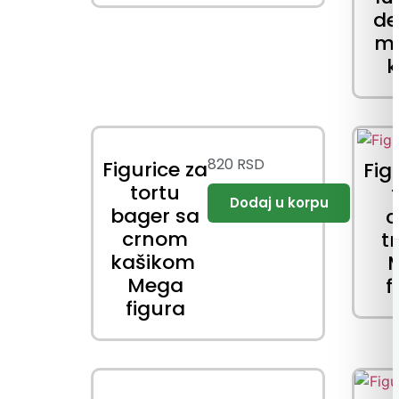
de
me
k
820
RSD
Figurice za
Fig
tortu
bager sa
c
crnom
t
kašikom
Mega
f
figura