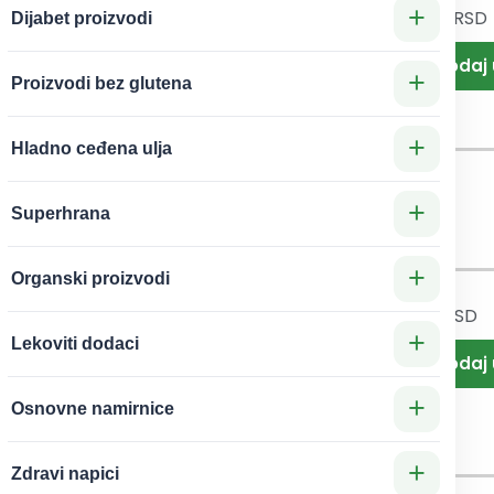
+
1.590
RSD
Figurice za
Dijabet proizvodi
990
RSD
urice za
torte
tortu
Džungla
+
Proizvodi bez glutena
minka
Bajka
 figura
+
Hladno ceđena ulja
+
Superhrana
+
Organski proizvodi
799
RSD
Figurice za
+
tortu
Lekoviti dodaci
210
RSD
latne
pastelna
krive
+
duga Set
Osnovne namirnice
ćice za
figura
ortu –
+
Zdravi napici
ksuzni