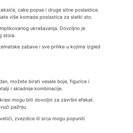
keksiće, cake popse i druge sitne poslastice.
šate više komada poslastica za slatki sto.
komplikovanog ukrašavanja. Dovoljno je
 stola.
ematske zabave i sve prilike u kojima izgled
an, možete birati vesele boje, figurice i
alji i skladnije kombinacije.
krasi mogu biti dovoljni za završni efekat.
ivući pažnju.
vetići, zvezdice ili srca mogu popuniti