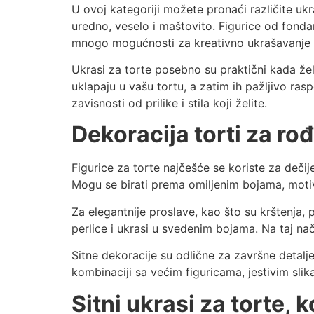
U ovoj kategoriji možete pronaći različite ukr
uredno, veselo i maštovito. Figurice od fondana
mnogo mogućnosti za kreativno ukrašavanje to
Ukrasi za torte posebno su praktični kada žel
uklapaju u vašu tortu, a zatim ih pažljivo rasp
zavisnosti od prilike i stila koji želite.
Dekoracija torti za ro
Figurice za torte najčešće se koriste za dečij
Mogu se birati prema omiljenim bojama, motivi
Za elegantnije proslave, kao što su krštenja, pu
perlice i ukrasi u svedenim bojama. Na taj nač
Sitne dekoracije su odlične za završne detalje
kombinaciji sa većim figuricama, jestivim s
Sitni ukrasi za torte, 