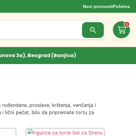
Novi proizvodi
Početna
0
Search Button
unova 3a), Beograd (Banjica)
a rođendane, proslave, krštenja, venčanja i
i lični pečat, bilo da pripremate tortu za