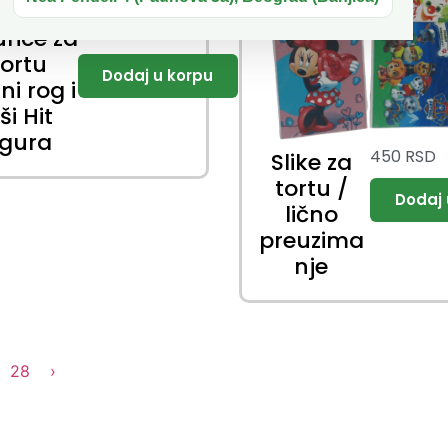
799
RSD
urice za
tortu
ni rog i
ši Hit
igura
450
RSD
Slike za
tortu /
lično
preuzima
nje
28
›