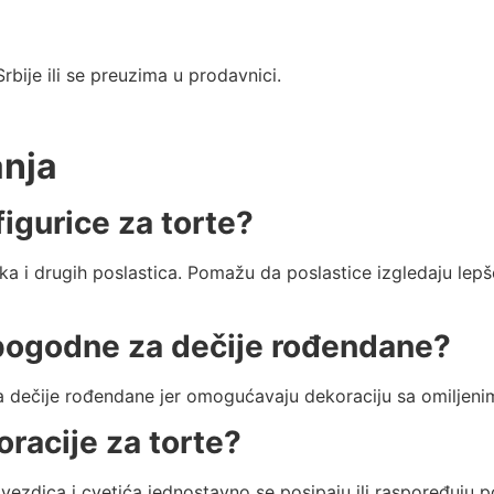
rbije ili se preuzima u prodavnici.
anja
figurice za torte?
jka i drugih poslastica. Pomažu da poslastice izgledaju lepš
e pogodne za dečije rođendane?
za dečije rođendane jer omogućavaju dekoraciju sa omiljen
oracije za torte?
zvezdica i cvetića jednostavno se posipaju ili raspoređuju p