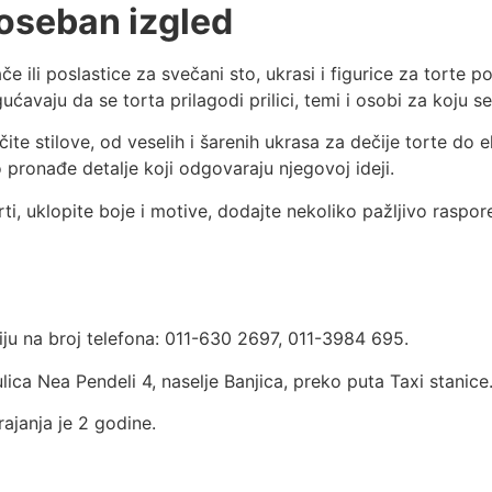
 poseban izgled
e ili poslastice za svečani sto, ukrasi i figurice za torte 
ćavaju da se torta prilagodi prilici, temi i osobi za koju s
ite stilove, od veselih i šarenih ukrasa za dečije torte do
ronađe detalje koji odgovaraju njegovoj ideji.
ti, uklopite boje i motive, dodajte nekoliko pažljivo raspore
iju na broj telefona: 011-630 2697, 011-3984 695.
ca Nea Pendeli 4, naselje Banjica, preko puta Taxi stanice
ajanja je 2 godine.