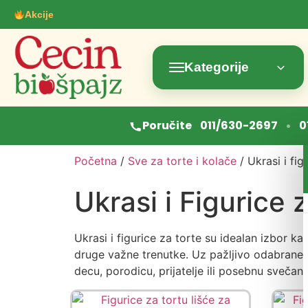
Akcije
Kategorije
•
Poručite
011/630-2697
0
Početna
/
Sve za torte i kolače
/ Ukrasi i fig
Ukrasi i Figurice 
Ukrasi i figurice za torte su idealan izbor k
druge važne trenutke. Uz pažljivo odabrane de
decu, porodicu, prijatelje ili posebnu svečanu 