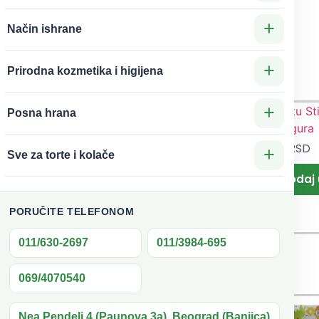
talj uz
+
Način ishrane
talne
rune
+
Prirodna kozmetika i higijena
+
Posna hrana
799
RSD
urice za
1.199
RSD
Figurice za
+
tortu
Sve za torte i kolače
tortu Stič
rveni
Dekorativ
raktor
na figura
Mega
PORUČITE TELEFONOM
igura
011/630-2697
011/3984-695
069/4070540
Nea Pendeli 4 (Paunova 3a), Beograd (Banjica)