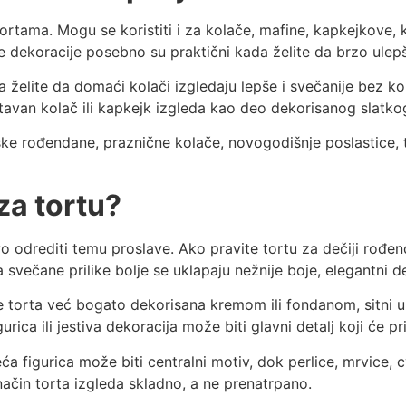
ortama. Mogu se koristiti i za kolače, mafine, kapkejkove, 
ene dekoracije posebno su praktični kada želite da brzo ulep
da želite da domaći kolači izgledaju lepše i svečanije bez 
tavan kolač ili kapkejk izgleda kao deo dekorisanog slatkog
ke rođendane, praznične kolače, novogodišnje poslastice, t
za tortu?
vo odrediti temu proslave. Ako pravite tortu za dečiji rođend
svečane prilike bolje se uklapaju nežnije boje, elegantni det
je torta već bogato dekorisana kremom ili fondanom, sitni u
rica ili jestiva dekoracija može biti glavni detalj koji će pr
 figurica može biti centralni motiv, dok perlice, mrvice, c
 način torta izgleda skladno, a ne prenatrpano.