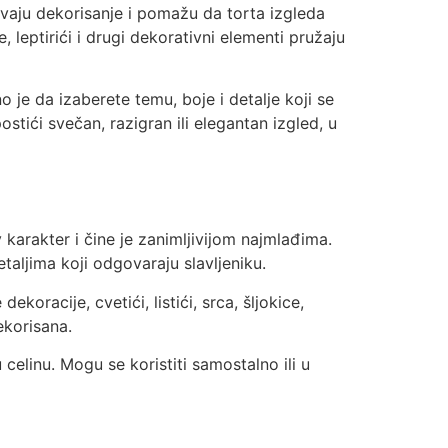
šavaju dekorisanje i pomažu da torta izgleda
, leptirići i drugi dekorativni elementi pružaju
je da izaberete temu, boje i detalje koji se
ostići svečan, razigran ili elegantan izgled, u
 karakter i čine je zanimljivijom najmlađima.
aljima koji odgovaraju slavljeniku.
koracije, cvetići, listići, srca, šljokice,
ekorisana.
celinu. Mogu se koristiti samostalno ili u