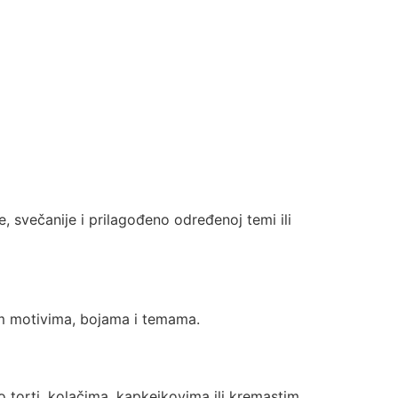
e, svečanije i prilagođeno određenoj temi ili
im motivima, bojama i temama.
o torti, kolačima, kapkejkovima ili kremastim