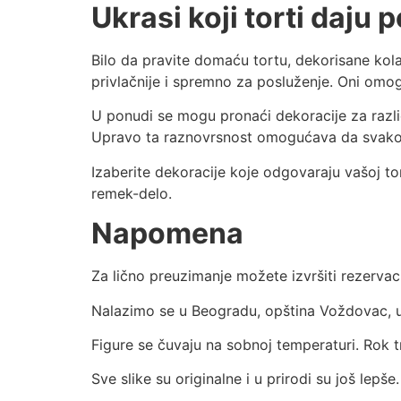
Ukrasi koji torti daju
Bilo da pravite domaću tortu, dekorisane kolač
privlačnije i spremno za posluženje. Oni omogu
U ponudi se mogu pronaći dekoracije za različ
Upravo ta raznovrsnost omogućava da svako p
Izaberite dekoracije koje odgovaraju vašoj tor
remek-delo.
Napomena
Za lično preuzimanje možete izvršiti rezervac
Nalazimo se u Beogradu, opština Voždovac, uli
Figure se čuvaju na sobnoj temperaturi. Rok tr
Sve slike su originalne i u prirodi su još lepše.