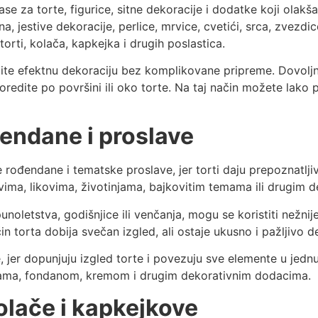
ase za torte, figurice, sitne dekoracije i dodatke koji olak
, jestive dekoracije, perlice, mrvice, cvetići, srca, zvezdice
rti, kolača, kapkejka i drugih poslastica.
ite efektnu dekoraciju bez komplikovane pripreme. Dovoljno 
oredite po površini ili oko torte. Na taj način možete lako p
đendane i proslave
e rođendane i tematske proslave, jer torti daju prepoznatljiv
ma, likovima, životinjama, bajkovitim temama ili drugim det
noletstva, godišnjice ili venčanja, mogu se koristiti nežnije de
in torta dobija svečan izgled, ali ostaje ukusno i pažljivo d
, jer dopunjuju izgled torte i povezuju sve elemente u jednu 
likama, fondanom, kremom i drugim dekorativnim dodacima.
kolače i kapkejkove