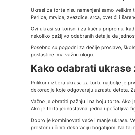
Ukrasi za torte nisu namenjeni samo velikim t
Perlice, mrvice, zvezdice, srca, cvetići i šar
Ovi ukrasi su korisni i za kućnu pripremu, ka
nekoliko pažljivo odabranih detalja da jednos
Posebno su pogodni za dečije proslave, škols
poslastice ima važnu ulogu.
Kako odabrati ukrase 
Prilikom izbora ukrasa za tortu najbolje je pr
dekoracije koje odgovaraju uzrastu deteta. Za 
Važno je obratiti pažnju i na boju torte. Ako 
Ako je torta jednostavna, jedna upečatljiva figu
Dobro je kombinovati veće i manje ukrase. Veća
prostor i učiniti dekoraciju bogatijom. Na taj