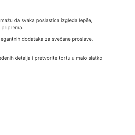
pomažu da svaka poslastica izgleda lepše,
e priprema.
 elegantnih dodataka za svečane proslave.
đenih detalja i pretvorite tortu u malo slatko
.