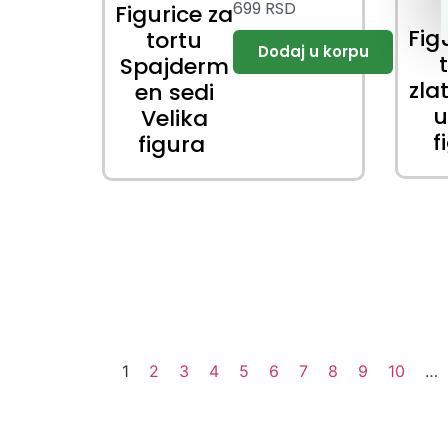
699
RSD
Figurice za
Fig
tortu
Spajderm
zlat
en sedi
u
Velika
f
figura
1
2
3
4
5
6
7
8
9
10
…