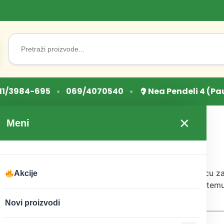
Search
for:
•
•
11/3984-695
069/4070540
Nea Pendeli 4 (Pa
urice za torte
×
Meni
za Torte
ada želite da običnu tortu pretvorite u posebnu poslasticu z
Akcije
koracije, svaka torta može dobiti lepši izgled, jasnu temu 
priliku.
Novi proizvodi