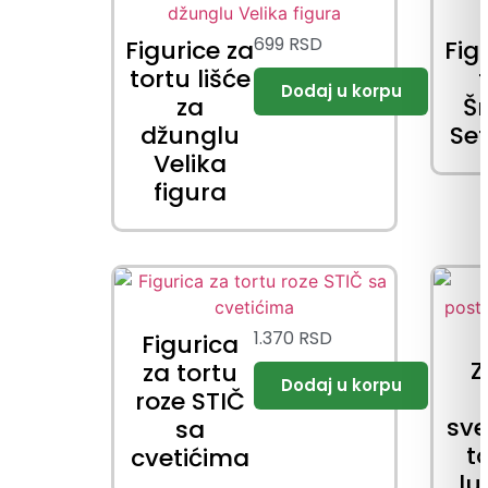
699
RSD
Figurice za
Fig
tortu lišće
za
Š
džunglu
Set
Velika
figura
1.370
RSD
Figurica
Z
za tortu
roze STIČ
sve
sa
t
cvetićima
lu