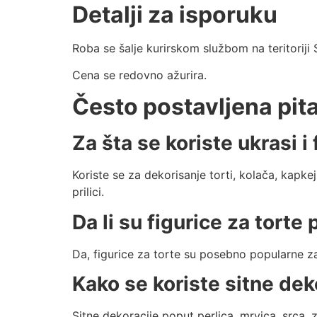
Detalji za isporuku
Roba se šalje kurirskom službom na teritoriji S
Cena se redovno ažurira.
Često postavljena pit
Za šta se koriste ukrasi i 
Koriste se za dekorisanje torti, kolača, kapke
prilici.
Da li su figurice za tort
Da, figurice za torte su posebno popularne 
Kako se koriste sitne dek
Sitne dekoracije poput perlica, mrvica, srca, 