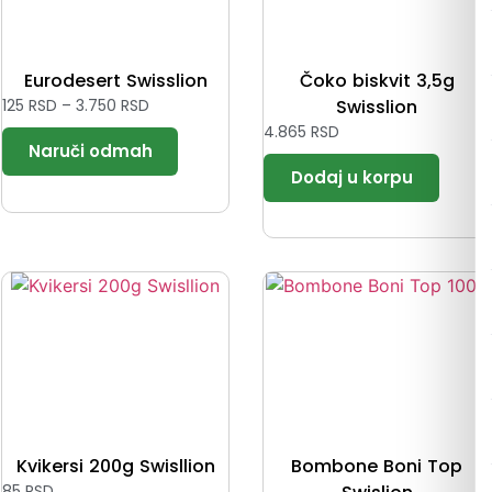
Eurodesert Swisslion
Čoko biskvit 3,5g
125
RSD
–
3.750
RSD
Swisslion
4.865
RSD
Kvikersi 200g Swisllion
Bombone Boni Top
85
RSD