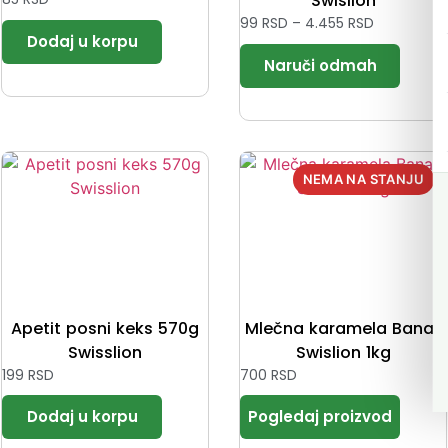
Swislion
99
RSD
–
4.455
RSD
Apetit posni keks 570g
Mlečna karamela Banat
Swisslion
Swislion 1kg
199
RSD
700
RSD