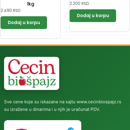
1kg
2.200
RSD
2.490
RSD
Sve cene koje su iskazane na sajtu www.cecinbiospajz.rs
su izražene u dinarima i u njih je uračunat PDV.