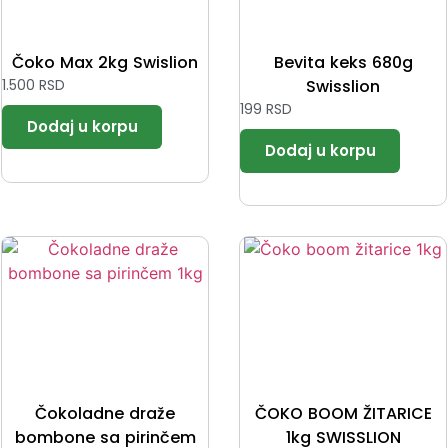
Čoko Max 2kg Swislion
Bevita keks 680g
1.500
RSD
Swisslion
199
RSD
Čokoladne draže
ČOKO BOOM ŽITARICE
bombone sa pirinčem
1kg SWISSLION