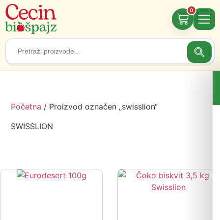
0
Searc
Search
for:
Početna
/ Proizvod označen „swisslion“
SWISSLION