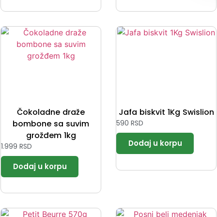
Čokoladne draže
Jafa biskvit 1Kg Swislion
bombone sa suvim
590
RSD
grožđem 1kg
1.999
RSD