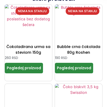
Čokoladirana urma sa
Bubble crna čokolada
steviom 150g
80g Roshen
260
RSD
190
RSD