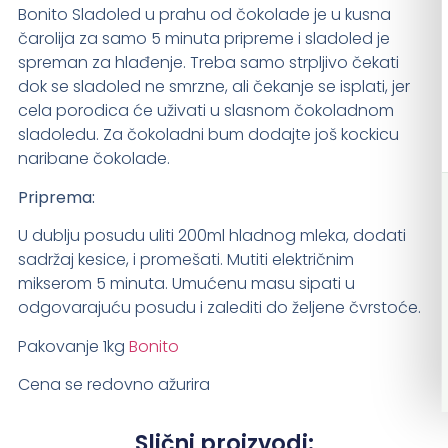
Bonito Sladoled u prahu od čokolade je u kusna
čarolija za samo 5 minuta pripreme i sladoled je
spreman za hlađenje. Treba samo strpljivo čekati
dok se sladoled ne smrzne, ali čekanje se isplati, jer
cela porodica će uživati u slasnom čokoladnom
sladoledu. Za čokoladni bum dodajte još kockicu
naribane čokolade.
Priprema:
U dublju posudu uliti 200ml hladnog mleka, dodati
sadržaj kesice, i promešati. Mutiti električnim
mikserom 5 minuta. Umućenu masu sipati u
odgovarajuću posudu i zalediti do željene čvrstoće.
Pakovanje 1kg
Bonito
Cena se redovno ažurira
Slični proizvodi: