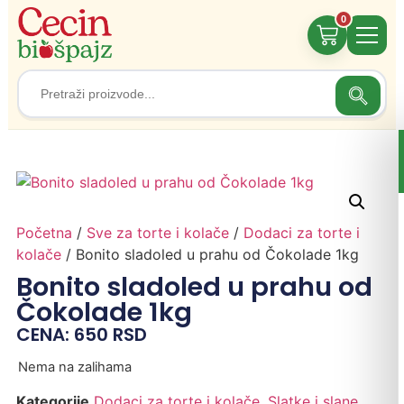
0
Search
Search
for:
Početna
/
Sve za torte i kolače
/
Dodaci za torte i
kolače
/ Bonito sladoled u prahu od Čokolade 1kg
Bonito sladoled u prahu od
Čokolade 1kg
CENA:
650
RSD
Nema na zalihama
Kategorije
Dodaci za torte i kolače
,
Slatke i slane