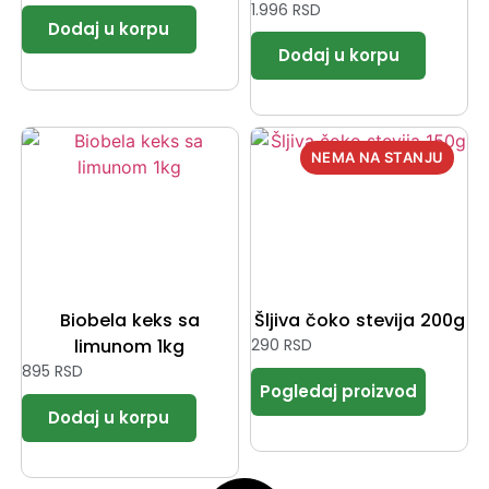
1.996
RSD
Biobela keks sa
Šljiva čoko stevija 200g
limunom 1kg
290
RSD
895
RSD