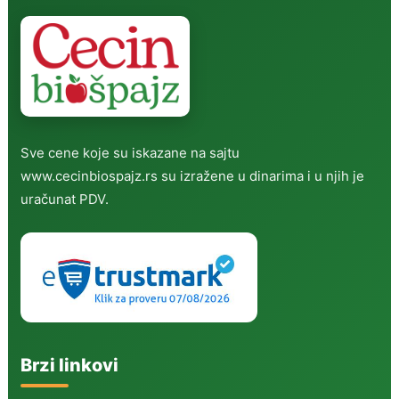
Sve cene koje su iskazane na sajtu
www.cecinbiospajz.rs su izražene u dinarima i u njih je
uračunat PDV.
Brzi linkovi