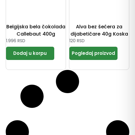
Belgijska bela čokolada
Alva bez šećera za
Callebaut 400g
dijabetičare 40g Koska
1.996
RSD
120
RSD