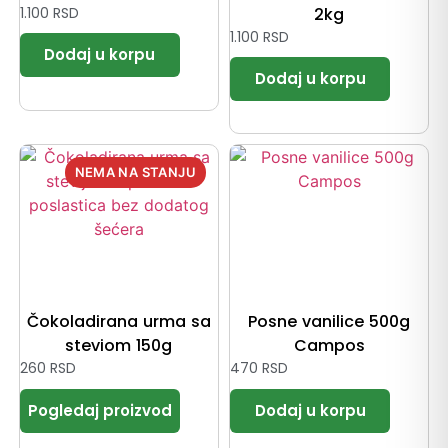
1.100
RSD
2kg
1.100
RSD
Čokoladirana urma sa
Posne vanilice 500g
steviom 150g
Campos
260
RSD
470
RSD