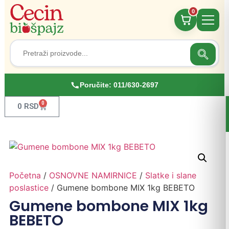
0
Search
Search
for:
Poručite:
011/630-2697
0
0
RSD
Početna
/
OSNOVNE NAMIRNICE
/
Slatke i slane
poslastice
/ Gumene bombone MIX 1kg BEBETO
Gumene bombone MIX 1kg
BEBETO