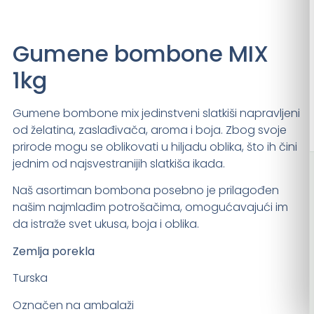
Gumene bombone MIX
1kg
Gumene bombone mix jedinstveni slatkiši napravljeni
od želatina, zaslađivača, aroma i boja. Zbog svoje
prirode mogu se oblikovati u hiljadu oblika, što ih čini
jednim od najsvestranijih slatkiša ikada.
Naš asortiman bombona posebno je prilagođen
našim najmlađim potrošačima, omogućavajući im
da istraže svet ukusa, boja i oblika.
Zemlja porekla
Turska
Označen na ambalaži