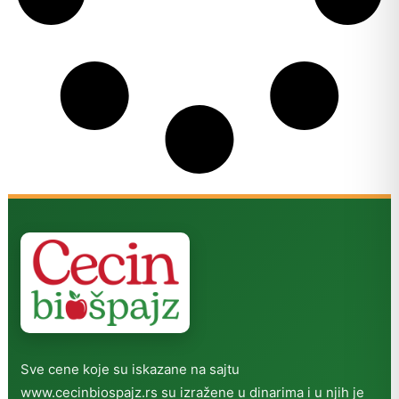
Sve cene koje su iskazane na sajtu
www.cecinbiospajz.rs su izražene u dinarima i u njih je