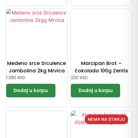
Medeno srce Srculence
Marcipan Brot –
Jambolina 2kg Mrvica
čokolada 100g Zentis
1.380
RSD
230
RSD