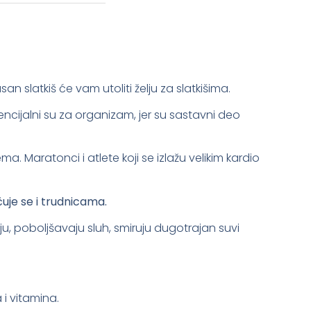
an slatkiš će vam utoliti želju za slatkišima.
encijalni su za organizam, jer su sastavni deo
ema. Maratonci i atlete koji se izlažu velikim kardio
čuje se i trudnicama.
nju, poboljšavaju sluh, smiruju dugotrajan suvi
 i vitamina.