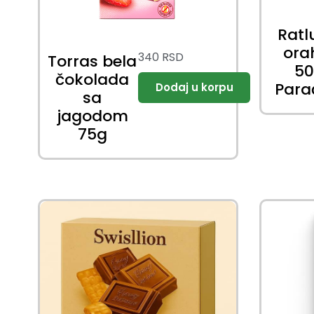
Ratl
or
340
RSD
Torras bela
5
čokolada
Para
sa
jagodom
75g