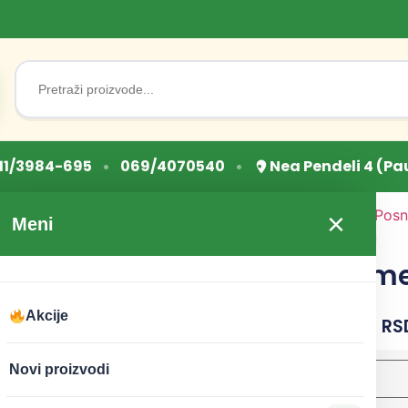
Search
for:
•
•
11/3984-695
069/4070540
Nea Pendeli 4 (Pa
Početna
/
Posna hrana
/
Posni
×
Meni
karamelizovani u susamu
Kikiriki karam
susamu
Akcije
CENA:
75
RSD
–
750
RS
Novi proizvodi
težina