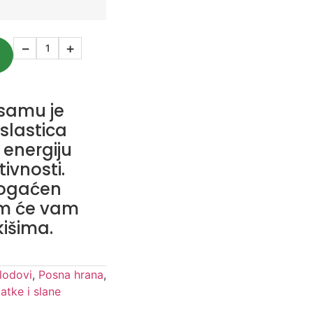
−
+
usamu je
lastica
energiju
ivnosti.
bogaćen
m će vam
tkišima.
lodovi
,
Posna hrana
,
latke i slane