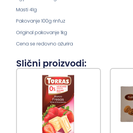
Masti 41g
Pakovanje 100g rinfuz
Original pakovanje 1kg
Cena se redovno ažurira
Slični proizvodi: