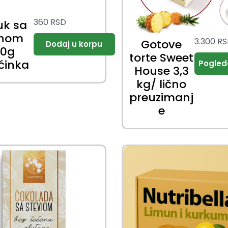
360
RSD
uk sa
ahom
3.300
RS
Gotove
00g
torte Sweet
ćinka
House 3,3
kg/ lično
preuzimanj
e