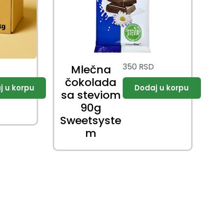
350
RSD
Mlečna
čokolada
sa steviom
90g
Sweetsyste
m