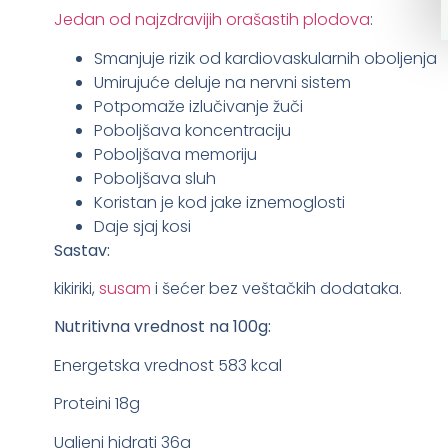
Jedan od najzdravijih orašastih plodova
:
Smanjuje rizik od kardiovaskularnih oboljenja
Umirujuće deluje na nervni sistem
Potpomaže izlučivanje žuči
Poboljšava koncentraciju
Poboljšava memoriju
Poboljšava sluh
Koristan je kod jake iznemoglosti
Daje sjaj kosi
Sastav:
kikiriki,
susam
i šećer bez veštačkih dodataka.
Nutritivna vrednost na 100g:
Energetska vrednost 583 kcal
Proteini 18g
Ugljeni hidrati 36g