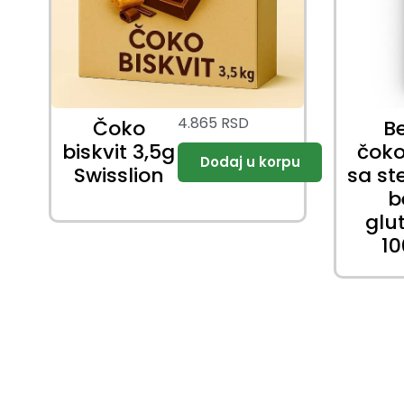
4.865
RSD
Čoko
B
biskvit 3,5g
čok
Swisslion
sa st
b
glu
1