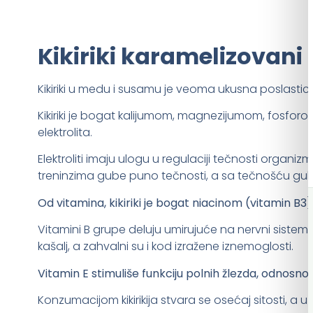
Kikiriki karamelizovan
Kikiriki u medu i susamu je veoma ukusna poslastic
Kikiriki je bogat kalijumom, magnezijumom, fosforom
elektrolita.
Elektroliti imaju ulogu u regulaciji tečnosti organizma
treninzima gube puno tečnosti, a sa tečnošću gube 
Od vitamina, kikiriki je bogat niacinom (vitamin B3
Vitamini B grupe deluju umirujuće na nervni sistem i
kašalj, a zahvalni su i kod izražene iznemoglosti.
Vitamin E stimuliše funkciju polnih žlezda, odnosno 
Konzumacijom kikirikija stvara se osećaj sitosti, a 