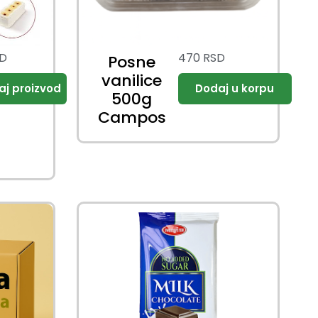
D
470
RSD
Posne
vanilice
500g
Campos