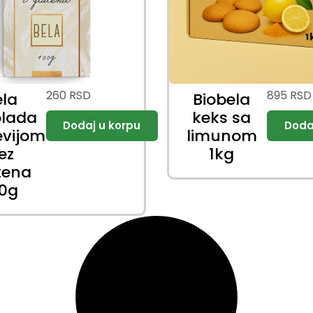
260
RSD
895
RSD
ela
Biobela
olada
keks sa
evijom
limunom
ez
1kg
tena
00g