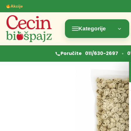
Akcije
Kategorije
•
Poručite
011/630-2697
0