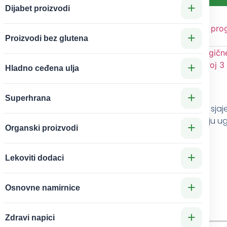
+
Dijabet proizvodi
Kategorije
Rodjendanski pro
+
Proizvodi bez glutena
tortu
Oznake
fluo svećice
,
magične
plave svećice
,
svećice broj 3
+
Hladno ceđena ulja
+
Superhrana
e idealan ukras za svečanu rođendansku tortu
.
Svojim
sjaj
gađaja.
Ukrasite tortu
i neka slavljenjik uz zamišljenu želju 
+
Organski proizvodi
+
Lekoviti dodaci
+
Osnovne namirnice
+
Zdravi napici