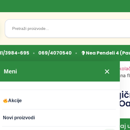
Search
for:
•
•
11/3984-695
069/4070540
Nea Pendeli 4 (Pa
Početna
/
Sve za torte i kola
×
Meni
program
/ Svećica Magična fl
Oaza
Svećica Magič
plava broj 3 O
Akcije
CENA:
195
RSD
Novi proizvodi
Dodaj 
−
+