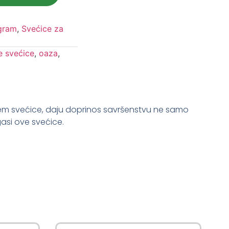
gram
,
Svećice za
 svećice
,
oaza
,
em svećice
, daju doprinos savršenstvu ne samo
ugasi ove svećice.