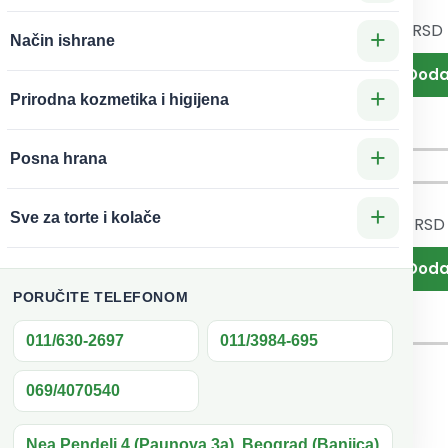
140
RSD
140
RSD
ćica
Svećica
+
Način ishrane
gant
Elegant
brna
zlatna broj
+
Prirodna kozmetika i higijena
1 Oaza
5 Oaza
+
Posna hrana
+
Sve za torte i kolače
220
RSD
220
RSD
ćica
Svećica
ega
Mega
brna
srebrna
PORUČITE TELEFONOM
4 Oaza
broj 1 Oaza
011/630-2697
011/3984-695
069/4070540
Nea Pendeli 4 (Paunova 3a), Beograd (Banjica)