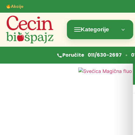
Akcije
Kategorije
•
Poručite
011/630-2697
0