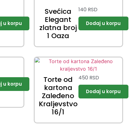
140
RSD
Svećica
Elegant
zlatna broj
1 Oaza
450
RSD
Torte od
kartona
Zaleđeno
Kraljevstvo
16/1