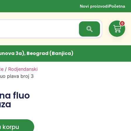
Novi proizvodi
Početna
0
Search Button
unova 3a), Beograd (Banjica)
če
/
Rodjendanski
uo plava broj 3
na fluo
aza
u korpu