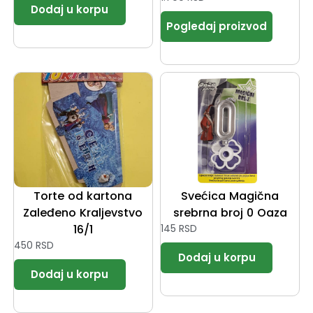
Torte od kartona
Svećica Magična
Zaleđeno Kraljevstvo
srebrna broj 0 Oaza
16/1
145
RSD
450
RSD