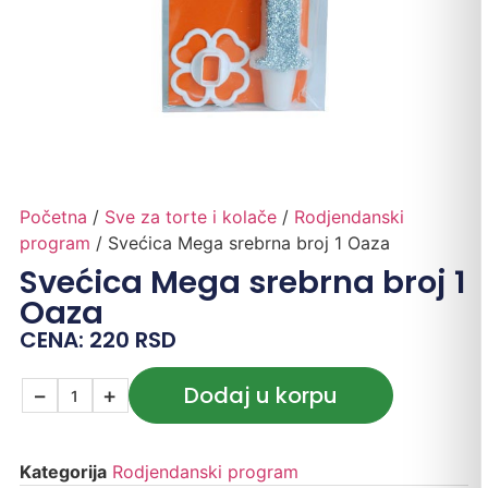
Početna
/
Sve za torte i kolače
/
Rodjendanski
program
/ Svećica Mega srebrna broj 1 Oaza
Svećica Mega srebrna broj 1
Oaza
CENA:
220
RSD
Dodaj u korpu
−
+
Kategorija
Rodjendanski program