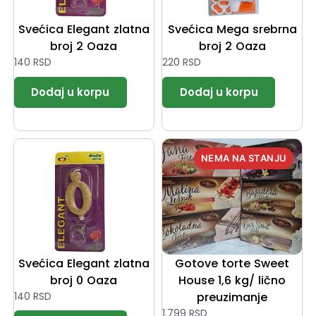
Svećica Elegant zlatna
Svećica Mega srebrna
broj 2 Oaza
broj 2 Oaza
140
RSD
220
RSD
Svećica Elegant zlatna
Gotove torte Sweet
broj 0 Oaza
House 1,6 kg/ lično
140
RSD
preuzimanje
1.799
RSD