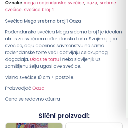
Oznake
mega rodjendanske svećice
,
oaza
,
srebrne
svećice
,
svećice broj 1
Svećica Mega srebrna broj 1 Oaza
Rođendanska svećica Mega srebrna broj 1
je idealan
ukras za svečanu rođendansku tortu
.
Svojim
sjajem
svećice
, daju doprinos savršenstvu ne samo
rođendanske torte već i doživljaju celokupnog
događaja.
Ukrasite tortu
i neka slavljenjik uz
zamišljenu želju ugasi ove svećice.
Visina svećice 10 cm + postolje.
Proizvodjač
Oaza
Cena se redovno ažurira
Slični proizvodi: