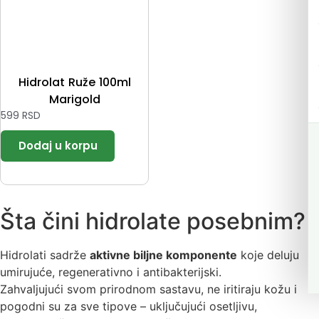
Hidrolat Ruže 100ml
Marigold
599
RSD
Šta čini hidrolate posebnim?
Hidrolati sadrže
aktivne biljne komponente
koje deluju
umirujuće, regenerativno i antibakterijski.
Zahvaljujući svom prirodnom sastavu, ne iritiraju kožu i
pogodni su za sve tipove – uključujući osetljivu,