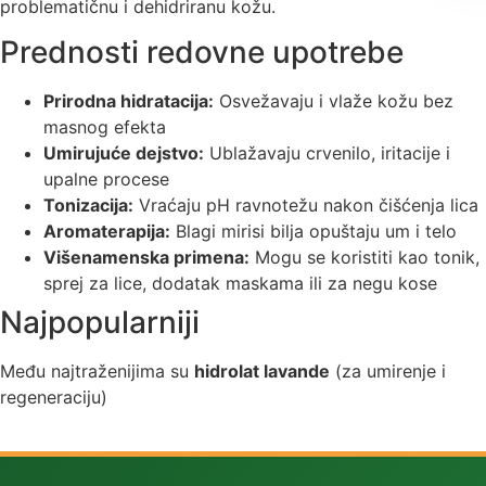
problematičnu i dehidriranu kožu.
Prednosti redovne upotrebe
Prirodna hidratacija:
Osvežavaju i vlaže kožu bez
masnog efekta
Umirujuće dejstvo:
Ublažavaju crvenilo, iritacije i
upalne procese
Tonizacija:
Vraćaju pH ravnotežu nakon čišćenja lica
Aromaterapija:
Blagi mirisi bilja opuštaju um i telo
Višenamenska primena:
Mogu se koristiti kao tonik,
sprej za lice, dodatak maskama ili za negu kose
Najpopularniji
Među najtraženijima su
hidrolat lavande
(za umirenje i
regeneraciju)