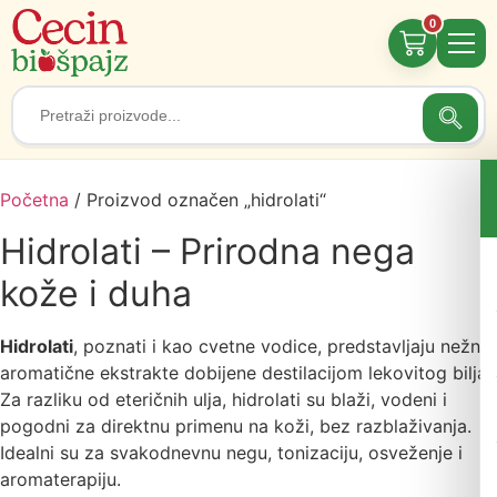
0
Searc
Search
for:
Početna
/ Proizvod označen „hidrolati“
Hidrolati – Prirodna nega
kože i duha
Hidrolati
, poznati i kao cvetne vodice, predstavljaju nežne,
aromatične ekstrakte dobijene destilacijom lekovitog bilja.
Za razliku od eteričnih ulja, hidrolati su blaži, vodeni i
pogodni za direktnu primenu na koži, bez razblaživanja.
Idealni su za svakodnevnu negu, tonizaciju, osveženje i
aromaterapiju.