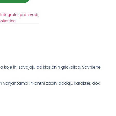
,
Integralni proizvodi
,
oslastice
 koje ih izdvajaju od klasičnih grickalica. Savršene
m varijantama. Pikantni začini dodaju karakter, dok