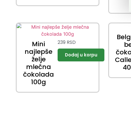
Belg
239
RSD
Mini
b
najlepše
čok
želje
Call
mlečna
4
čokolada
100g