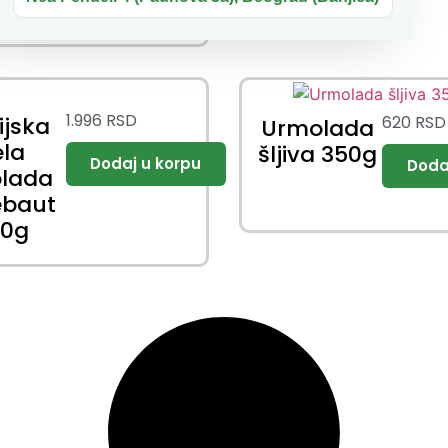
e
1.996
RSD
620
RSD
ijska
Urmolada
ela
šljiva 350g
olada
ebaut
00g