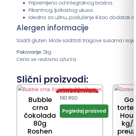
Pripremljeno od integralnog brašna
Pikantnog, ljutkastog ukusa
Idealno za užinu, posluženje ili kao dodatak 
Alergen informacije
Sadrži gluten. Može sadržati tragove susama i soje.
Pakovanje:
2kg
Cena se redovno ažurira
Slični proizvodi:
190
RSD
Bubble
Go
crna
torte
čokolada
Hous
80g
kg/ 
Roshen
preu