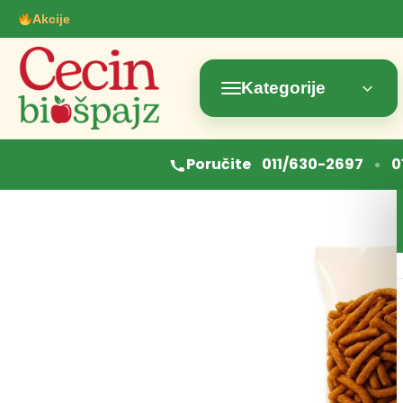
Akcije
Kategorije
•
Poručite
011/630-2697
0