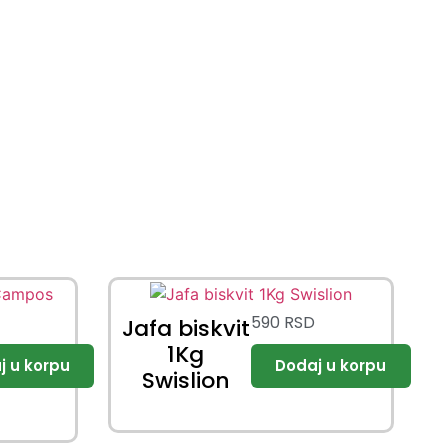
D
590
RSD
Jafa biskvit
1Kg
Swislion