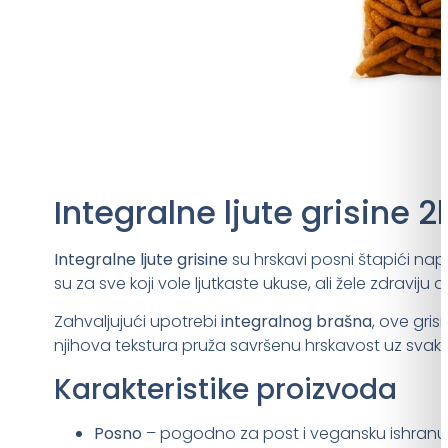
Integralne ljute grisine 2
Integralne ljute grisine
su hrskavi posni štapići nap
su za sve koji vole ljutkaste ukuse, ali žele zdravij
Zahvaljujući upotrebi
integralnog brašna
, ove gris
njihova tekstura pruža savršenu hrskavost uz svaki 
Karakteristike proizvoda
Posno
– pogodno za post i vegansku ishranu