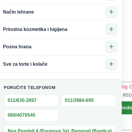
+
Način ishrane
obroku
+
Prirodna kozmetika i higijena
+
Posna hrana
+
Sve za torte i kolače
PORUČITE TELEFONOM
3.300
RSD
470
RS
tove
Posne
011/630-2697
011/3984-695
 Sweet
vanilice
e 3,3
500g
069/4070540
lično
Campos
zimanj
Nea Pendeli 4 (Paunova 3a), Beograd (Banjica)