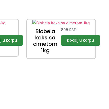
895
RSD
Biobela
keks sa
cimetom
1kg