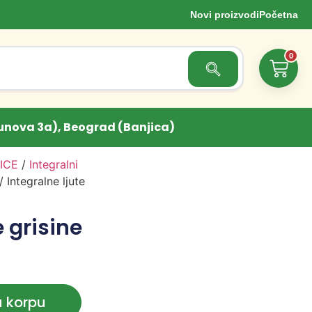
Novi proizvodi
Početna
0
Search Button
unova 3a), Beograd (Banjica)
ICE
/
Integralni
/ Integralne ljute
e grisine
u korpu