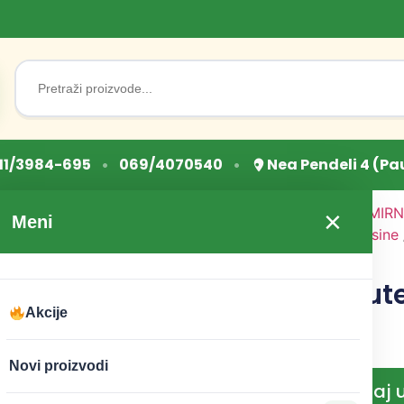
Search
for:
•
•
11/3984-695
069/4070540
Nea Pendeli 4 (Pa
Početna
/
OSNOVNE NAMIRN
×
Meni
proizvodi
/
Integralne grisine
grisine 2kg
Integralne ljut
2kg
Akcije
CENA:
1.100
RSD
Novi proizvodi
Dodaj 
−
+