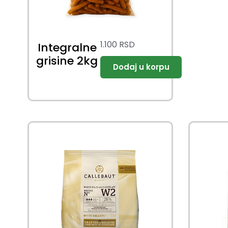
1.100
RSD
Integralne
grisine 2kg