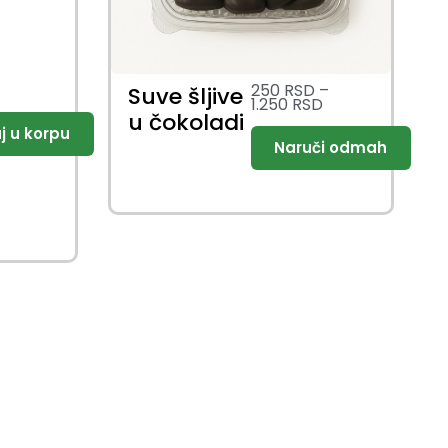
250
RSD
–
Suve šljive
1.250
RSD
u čokoladi