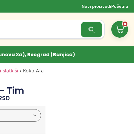
Novi proizvodi
Početna
0
Search Button
unova 3a), Beograd (Banjica)
 slatkiši
/ Koko Afa
 – Tim
RSD