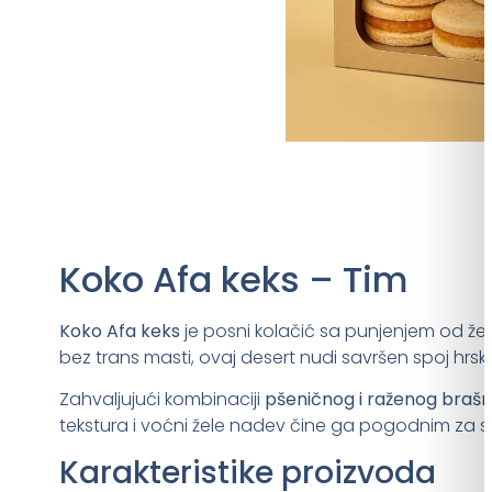
Koko Afa keks – Tim
Koko Afa keks
je posni kolačić sa punjenjem od ž
bez trans masti, ovaj desert nudi savršen spoj hrska
Zahvaljujući kombinaciji
pšeničnog i raženog braš
tekstura i voćni žele nadev čine ga pogodnim za s
Karakteristike proizvoda