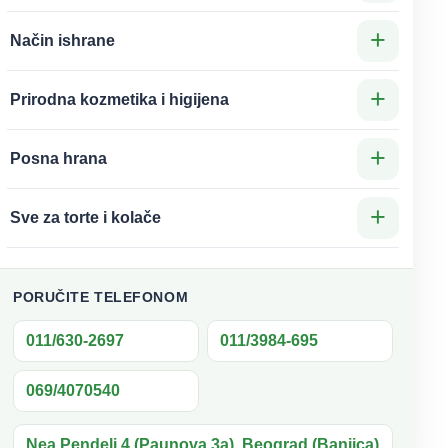
+
Način ishrane
+
Prirodna kozmetika i higijena
+
Posna hrana
ražano brašno, sredstvo za narastanje.
+
Sve za torte i kolače
PORUČITE TELEFONOM
011/630-2697
011/3984-695
069/4070540
Nea Pendeli 4 (Paunova 3a), Beograd (Banjica)