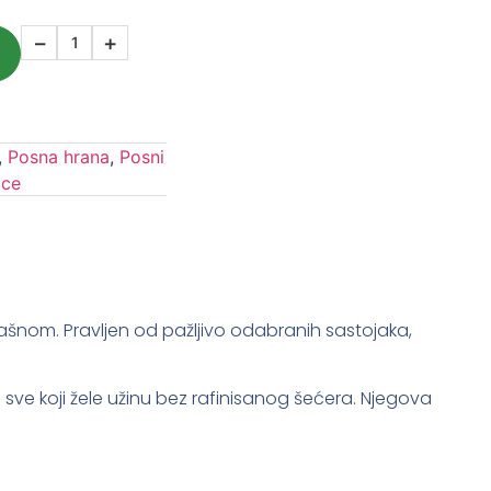
−
+
,
Posna hrana
,
Posni
ice
šnom. Pravljen od pažljivo odabranih sastojaka,
a sve koji žele užinu bez rafinisanog šećera. Njegova