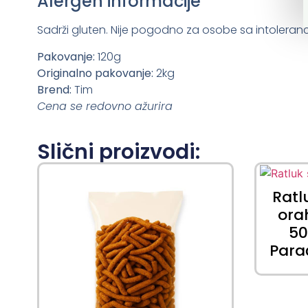
Alergen informacije
Sadrži gluten. Nije pogodno za osobe sa intoleranc
Pakovanje:
120g
Originalno pakovanje:
2kg
Brend:
Tim
Cena se redovno ažurira
Slični proizvodi:
Ratl
or
5
Para