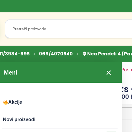
Search
for:
•
•
11/3984-695
069/4070540
Nea Pendeli 4 (Pa
Početna
/
Posna hrana
/
Posni
×
Meni
keks – Tim
Koko Afa keks
CENA:
178
RSD
–
2.500
Akcije
težina
Novi proizvodi
Očisti