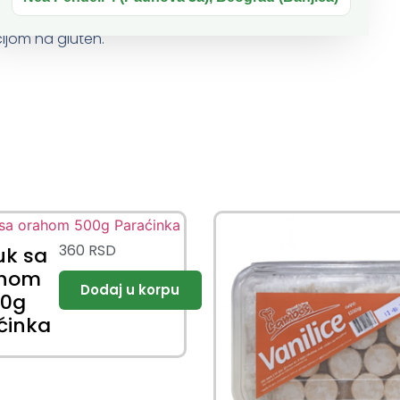
ijom na gluten.
360
RSD
uk sa
ahom
00g
ćinka