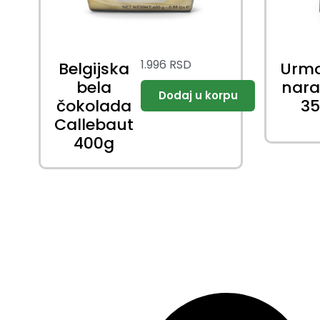
1.996
RSD
Belgijska
Urm
bela
nar
čokolada
3
Callebaut
400g