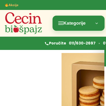
Akcije
Kategorije
•
Poručite
011/630-2697
0