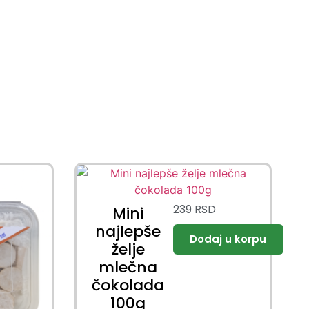
239
RSD
Mini
najlepše
želje
mlečna
čokolada
100g