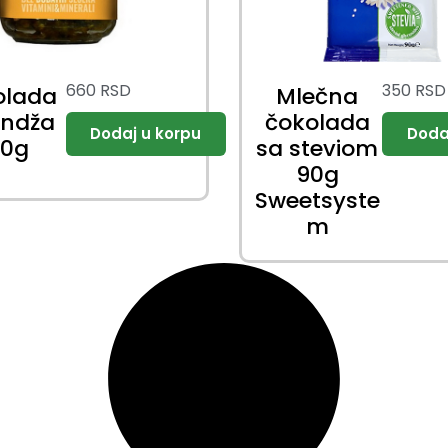
660
RSD
350
RSD
olada
Mlečna
andža
čokolada
50g
sa steviom
90g
Sweetsyste
m