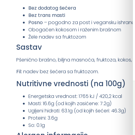
Bez dodatog šećera
Bez trans masti
Posno
– pogodno za post i vegansku ishranu
Obogaćen kokosom i raženim brašnom
Žele nadev sa fruktozom
Sastav
Pšenično brašno, biljna masnoća, fruktoza, kokos, 
Fil:
nadev bez šećera sa fruktozom.
Nutritivne vrednosti (na 100g)
Energetska vrednost: 1765 kJ / 420,2 kcal
Masti: 16.6g (od kojih zasićene: 7.2g)
Ugljeni hidrati: 63.1g (od kojih šećeri: 46.3g)
Proteini: 3.6g
So: 0.1g