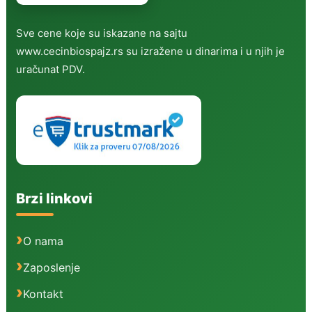
Sve cene koje su iskazane na sajtu
www.cecinbiospajz.rs su izražene u dinarima i u njih je
uračunat PDV.
Brzi linkovi
O nama
Zaposlenje
Kontakt