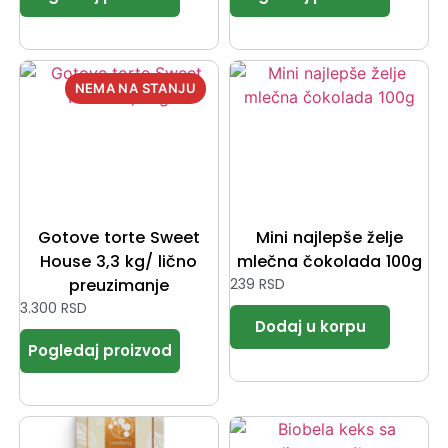
Gotove torte Sweet
Mini najlepše želje
House 3,3 kg/ lično
mlečna čokolada 100g
preuzimanje
239
RSD
3.300
RSD