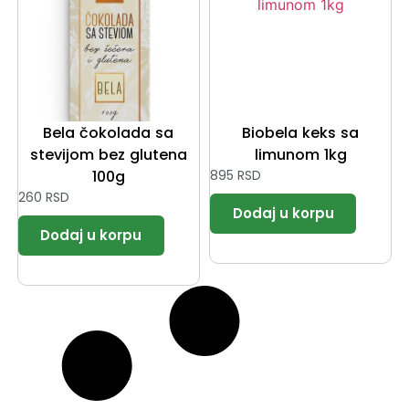
Bela čokolada sa
Biobela keks sa
stevijom bez glutena
limunom 1kg
100g
895
RSD
260
RSD