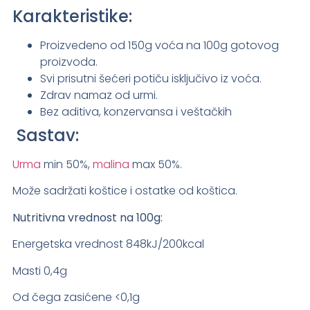
Karakteristike:
Proizvedeno od 150g voća na 100g gotovog
proizvoda.
Svi prisutni šećeri potiču isključivo iz voća.
Zdrav namaz od urmi.
Bez aditiva, konzervansa i veštačkih
Sastav:
Urma
min 50%,
malina
max 50%.
Može sadržati koštice i ostatke od koštica.
Nutritivna vrednost na 100g:
Energetska vrednost 848kJ/200kcal
Masti 0,4g
Od čega zasićene <0,1g