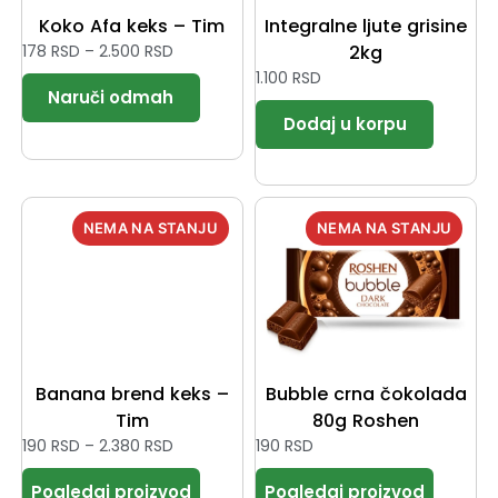
Koko Afa keks – Tim
Integralne ljute grisine
178
RSD
–
2.500
RSD
2kg
1.100
RSD
Banana brend keks –
Bubble crna čokolada
Tim
80g Roshen
190
RSD
–
2.380
RSD
190
RSD