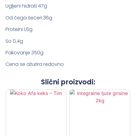
Ugljeni hidrati 47g
Od čega šećeri 36g
Proteini 1,6g
So 0,4g
Pakovanje 350g
Cena se ažurira redovno
Slični proizvodi: