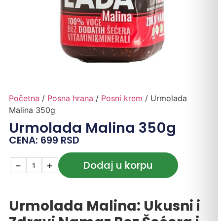
Početna
/
Posna hrana
/
Posni krem
/ Urmolada
Malina 350g
Urmolada Malina 350g
CENA:
699
RSD
Dodaj u korpu
−
+
Urmolada Malina: Ukusni i