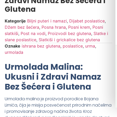
Zdravi Namaz Bez Šećera i
Glutena
Kategorije
Biljni puteri i namazi
,
Dijabet poslastice
,
Džem bez šećera
,
Posna hrana
,
Posni krem
,
Posni
slatkiši
,
Post na vodi
,
Proizvodi bez glutena
,
Slatke i
slane poslastice
,
Slatkiši i grickalice bez glutena
Oznake
ishrana bez glutena
,
poslastice
,
urma
,
urmolada
Urmolada Malina:
Ukusni i Zdravi Namaz
Bez Šećera i Glutena
Urmolada malina je proizvod porodice Bojana
Limića, čija je misija posvećenost prirodnim načelima
i promovisanje zdravog načina života. Kroz