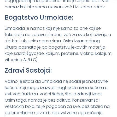
dugogodišnji rad, porodica Limić je uspela da stvori
namaz koji nije samo ukusan, već i izuzetno zdrav.
Bogatstvo Urmolade:
Urmolada je namaz koji nije samo za one koji se
fokusiraju na zdravu ishranu, već za sve koji uživaju u
slatkim i ukusnim namazima. Osim izvanrednog
ukusa, poznata je po bogatstvu lekovitih materija
koje sadrži (gvožđe, kalijum, proteine, vlakna, kalcijum,
vitamine A, B i C).
Zdravi Sastojci:
Važno je istaći da Urmolada ne sadrži jednostavne
šećere koji mogu izazvati nagli skok nivoa šećera u
krvi, već fruktozu, voćni šećer, što je zdraviji izbor.
Osim toga, namaz je bez aditiva, konzervansa i
veštačkih boja, te je pogodan za sve, bez obzira na
prehrambene navike ili zdravstvene ograničenja.