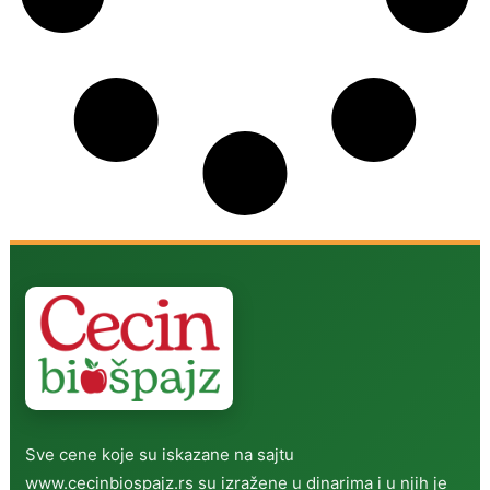
Sve cene koje su iskazane na sajtu
www.cecinbiospajz.rs su izražene u dinarima i u njih je