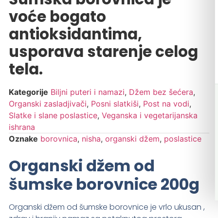
voće bogato
antioksidantima,
usporava starenje celog
tela.
Kategorije
Biljni puteri i namazi
,
Džem bez šećera
,
Organski zasladjivači
,
Posni slatkiši
,
Post na vodi
,
Slatke i slane poslastice
,
Veganska i vegetarijanska
ishrana
Oznake
borovnica
,
nisha
,
organski džem
,
poslastice
Organski džem od
šumske borovnice 200g
Organski džem od šumske borovnice je vrlo ukusan ,