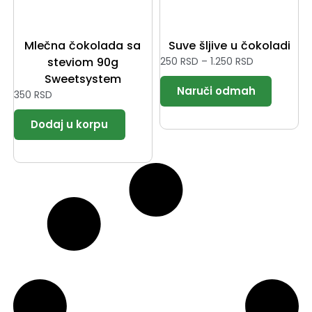
Mlečna čokolada sa
Suve šljive u čokoladi
steviom 90g
250
RSD
–
1.250
RSD
Sweetsystem
350
RSD