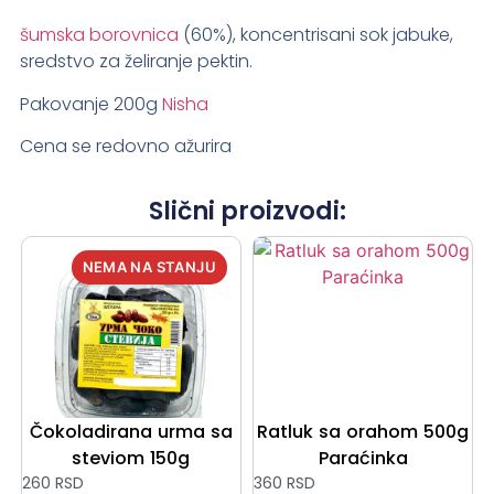
šumska borovnica
(60%), koncentrisani sok jabuke,
sredstvo za želiranje pektin.
Pakovanje 200g
Nisha
Cena se redovno ažurira
Slični proizvodi:
Čokoladirana urma sa
Ratluk sa orahom 500g
steviom 150g
Paraćinka
260
RSD
360
RSD