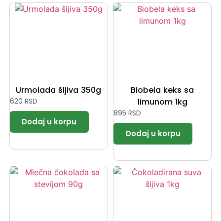
Urmolada šljiva 350g
Biobela keks sa
620
RSD
limunom 1kg
895
RSD