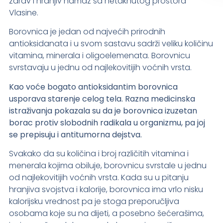
zdrav i hranjiv namaz sa netaknutog prostora
Vlasine.
Borovnica je jedan od najvećih prirodnih
antioksidanata i u svom sastavu sadrži veliku količinu
vitamina, minerala i oligoelemenata. Borovnicu
svrstavaju u jednu od najlekovitijih voćnih vrsta.
Kao voće bogato antioksidantim borovnica
usporava starenje celog tela. Razna medicinska
istraživanja pokazala su da je borovnica izuzetan
borac protiv slobodnih radikala u organizmu, pa joj
se prepisuju i antitumorna dejstva.
Svakako da su količina i broj različitih vitamina i
menerala kojima obiluje, borovnicu svrstale u jednu
od najlekovitijih voćnih vrsta. Kada su u pitanju
hranjiva svojstva i kalorije, borovnica ima vrlo nisku
kalorijsku vrednost pa je stoga preporučljiva
osobama koje su na dijeti, a posebno šećerašima,