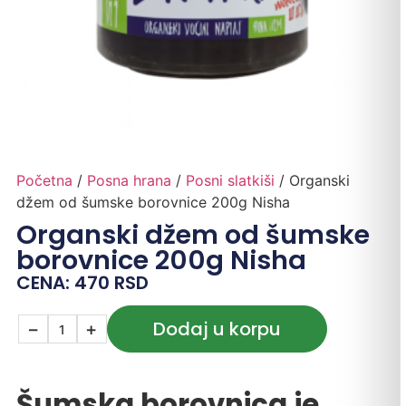
Početna
/
Posna hrana
/
Posni slatkiši
/ Organski
džem od šumske borovnice 200g Nisha
Organski džem od šumske
borovnice 200g Nisha
CENA:
470
RSD
Dodaj u korpu
−
+
Šumska borovnica je