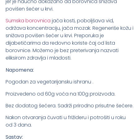
jer je naučno dokazano da borovnica snižava
povišen šećer u krvi.
Sumska borovnica
jača kosti, poboljšava vid,
održava koncentraciju, jača mozak. Regeneriše kožu i
snižava povišen šećer u krvi. Preporuka je
dijabetičarima da redovno koriste čaj od lista
borovnice. Možemo je bez preterivanja nazvati
eliksirom zdravlja i mladosti.
Napomena:
Pogodan za vegetarijansku ishranu .
Proizvedeno od 60g voća na 100g proizvoda.
Bez dodatog šećera. Sadrži prirodno prisutne šećere.
Nakon otvaranja čuvati u frižideru i potrošiti u roku
od 3 dana.
Sastav: