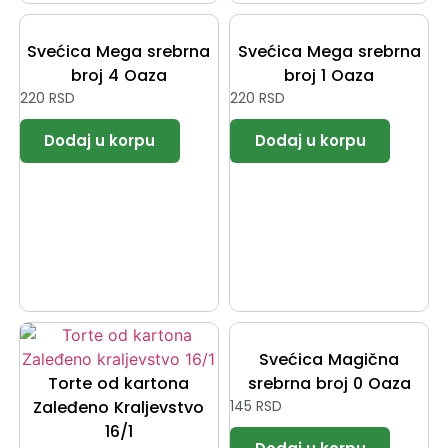
Svećica Mega srebrna
Svećica Mega srebrna
broj 4 Oaza
broj 1 Oaza
220
RSD
220
RSD
Svećica Magična
Torte od kartona
srebrna broj 0 Oaza
Zaleđeno Kraljevstvo
145
RSD
16/1