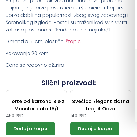
Štapići za popse plavi su neophodni za pripremu
najomiljenije brze poslastice na štapićima. Popsi su
ubrzo dobili na popularnosti zbog svog zabavnog i
šarenolikog izgleda. Postali su traženi kod svih vrsta
zabava posebno rođendana onih najmlađih.
Dimenzija 15 cm, plastični
štapici.
Pakovanje 20 kom
Cena se redovno ažurira
Slični proizvodi:
Torte od kartona Blejz
Svećica Elegant zlatna
Monster auto 16/1
broj 4 Oaza
450
RSD
140
RSD