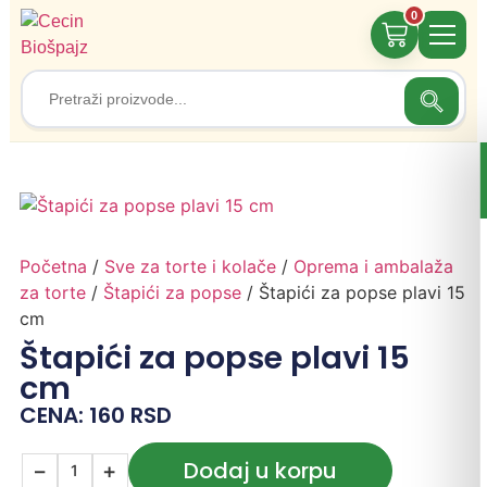
0
Search
Search
for:
Početna
/
Sve za torte i kolače
/
Oprema i ambalaža
za torte
/
Štapići za popse
/ Štapići za popse plavi 15
cm
Štapići za popse plavi 15
cm
CENA:
160
RSD
Dodaj u korpu
−
+