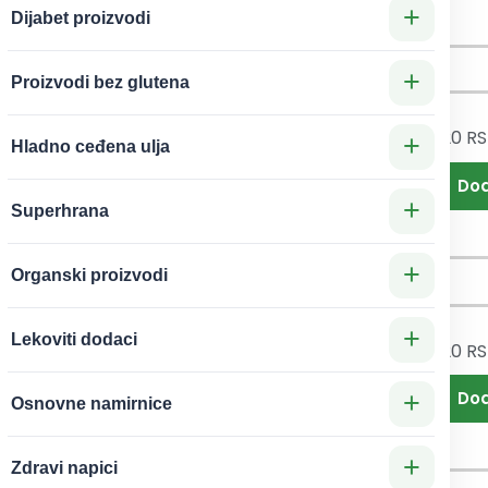
+
za
Dijabet proizvodi
+
Proizvodi bez glutena
220
RSD
220
R
ca
Svećica
+
Hladno ceđena ulja
atna
Mega zlatna
Oaza
broj 4 Oaza
+
Superhrana
+
Organski proizvodi
+
Lekoviti dodaci
220
RSD
220
R
ca
Svećica
a
Mega zlatna
+
Osnovne namirnice
 broj
broj 7 Oaza
za
+
Zdravi napici