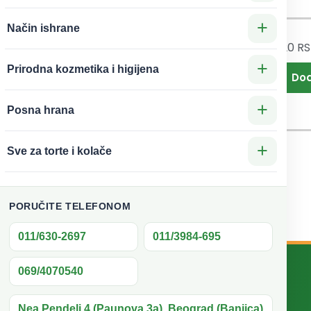
+
Način ishrane
220
R
220
RSD
Svećica
ca
+
Mega
atna
Prirodna kozmetika i higijena
srebrna broj
Oaza
8 Oaza
+
Posna hrana
+
Sve za torte i kolače
1
2
PORUČITE TELEFONOM
011/630-2697
011/3984-695
069/4070540
Brzi linkovi
Nea Pendeli 4 (Paunova 3a), Beograd (Banjica)