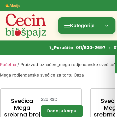
Akcije
Kategorije
•
Poručite
011/630-2697
0
Početna
/ Proizvod označen „mega rodjendanske svećice“
Mega rodjendanske svećice za tortu Oaza
220
RSD
Svećica
Sveći
Mega
Meg
srebrna broj
srebrna