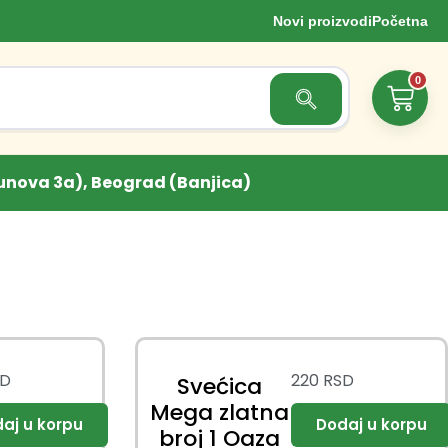
Novi proizvodi
Početna
0
Search Button
unova 3a), Beograd (Banjica)
SD
220
RSD
Svećica
Mega zlatna
broj 1 Oaza