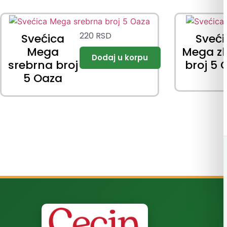
220
RSD
Svećica
Sveći
Mega
Mega zl
srebrna broj
broj 5 
5 Oaza