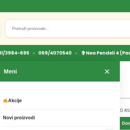
Search
for:
•
•
11/3984-695
069/4070540
Nea Pendeli 4 (Pa
×
Meni
Akcije
220
RSD
220
R
ca
Svećica
Novi proizvodi
a
Mega zlatna
 broj
broj 2 Oaza