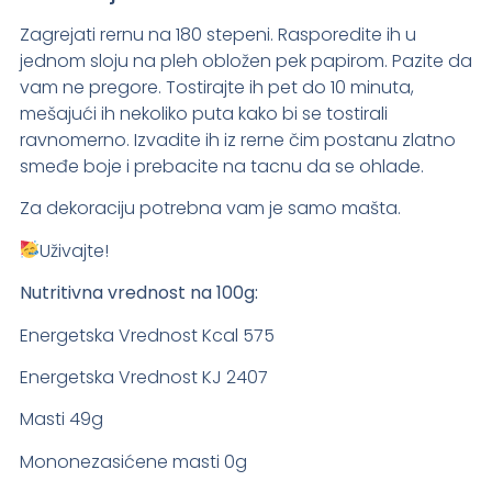
Zagrejati rernu na 180 stepeni. Rasporedite ih u
jednom sloju na pleh obložen pek papirom. Pazite da
vam ne pregore. Tostirajte ih pet do 10 minuta,
mešajući ih nekoliko puta kako bi se tostirali
ravnomerno. Izvadite ih iz rerne čim postanu zlatno
smeđe boje i prebacite na tacnu da se ohlade.
Za dekoraciju potrebna vam je samo mašta.
Uživajte!
Nutritivna vrednost na 100g:
Energetska Vrednost Kcal 575
Energetska Vrednost KJ 2407
Masti 49g
Mononezasićene masti 0g