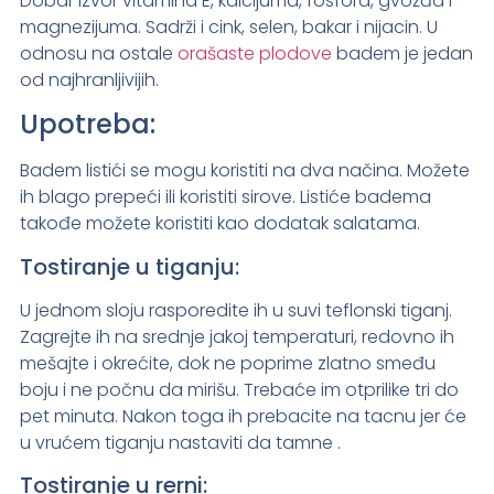
Dobar izvor vitamina E, kalcijuma, fosfora, gvožđa i
magnezijuma. Sadrži i cink, selen, bakar i nijacin. U
odnosu na ostale
orašaste plodove
badem je jedan
od najhranljivijih.
Upotreba:
Badem listići se mogu koristiti na dva načina. Možete
ih blago prepeći ili koristiti sirove. Listiće badema
takođe možete koristiti kao dodatak salatama.
Tostiranje u tiganju:
U jednom sloju rasporedite ih u suvi teflonski tiganj.
Zagrejte ih na srednje jakoj temperaturi, redovno ih
mešajte i okrećite, dok ne poprime zlatno smeđu
boju i ne počnu da mirišu. Trebaće im otprilike tri do
pet minuta. Nakon toga ih prebacite na tacnu jer će
u vrućem tiganju nastaviti da tamne .
Tostiranje u rerni: