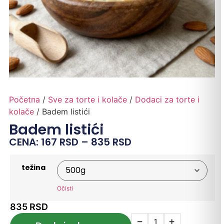
Početna
/
Sve za torte i kolače
/
Dodaci za torte i
kolače
/ Badem listići
Badem listići
CENA:
167
RSD
–
835
RSD
težina
Očisti
835
RSD
−
+