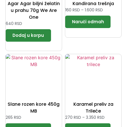
Agar Agar biljni želatin
Kandirana trešnja
u prahu 70g We Are
160
RSD
–
1.600
RSD
One
640
RSD
Slane rozen kore 450g
Karamel preliv za
MB
Trileće
265
RSD
270
RSD
–
3.350
RSD