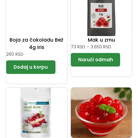
Boja za čokoladu Bež
Mak u zrnu
4g Iris
73
RSD
–
3.650
RSD
260
RSD