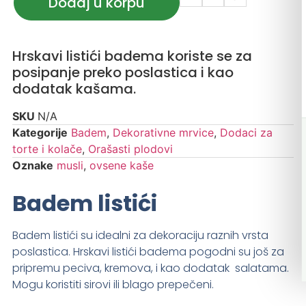
Dodaj u korpu
Hrskavi listići badema koriste se za
posipanje preko poslastica i kao
dodatak kašama.
SKU
N/A
Kategorije
Badem
,
Dekorativne mrvice
,
Dodaci za
torte i kolače
,
Orašasti plodovi
Oznake
musli
,
ovsene kaše
Badem listići
Badem listići su idealni za dekoraciju raznih vrsta
poslastica. Hrskavi listići badema pogodni su još za
pripremu peciva, kremova, i kao dodatak salatama.
Mogu koristiti sirovi ili blago prepečeni.