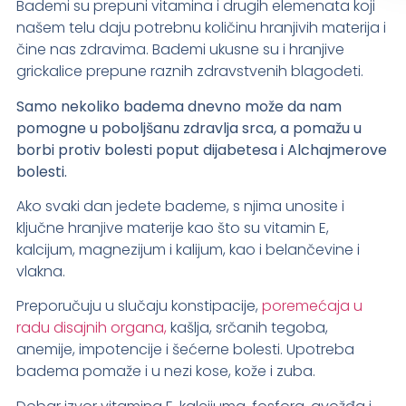
Bademi su prepuni vitamina i drugih elemenata koji
našem telu daju potrebnu količinu hranjivih materija i
čine nas zdravima. Bademi ukusne su i hranjive
grickalice prepune raznih zdravstvenih blagodeti.
Samo nekoliko badema dnevno može da nam
pomogne u poboljšanu zdravlja srca, a pomažu u
borbi protiv bolesti poput dijabetesa i Alchajmerove
bolesti.
Ako svaki dan jedete bademe, s njima unosite i
ključne hranjive materije kao što su vitamin E,
kalcijum, magnezijum i kalijum, kao i belančevine i
vlakna.
Preporučuju u slučaju konstipacije,
poremećaja u
radu disajnih organa,
kašlja, srčanih tegoba,
anemije, impotencije i šećerne bolesti. Upotreba
badema pomaže i u nezi kose, kože i zuba.