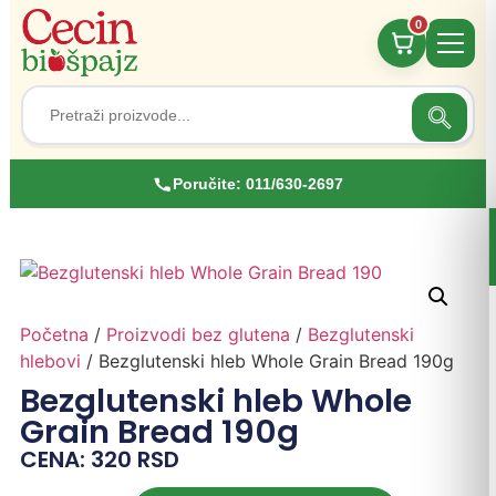
0
Search
Search
for:
Poručite:
011/630-2697
Početna
/
Proizvodi bez glutena
/
Bezglutenski
hlebovi
/ Bezglutenski hleb Whole Grain Bread 190g
Bezglutenski hleb Whole
Grain Bread 190g
CENA:
320
RSD