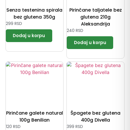
Senza testenina spirala
Pirinčane taljatele bez
bez glutena 350g
glutena 210g
299
RSD
Aleksandrija
240
RSD
Pirinčane galete natural
Špagete bez glutena
100g Benilian
400g Divella
120
RSD
399
RSD