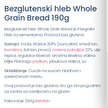
Bezglutenski hleb Whole
Grain Bread 190g
Bezglutenski hleb Whole Grain Bread je integralni
hleb sa semenkama. Proizvod bez glutena
Sastojci:
Voda, žitarice 31,8% (suncokret, smeđi lan,
bundeva
, žuti lan, proso),
ovsene pahuljice
22%, ulje
repice, regulator kiselosti: sirćetna kiselina; vlakna
biljke Plantago
psyllium
, jabukova vlakna, so.
Skladištenje:
Čuvati na suvom, hladnom i
zasenčenom mestu.
Ovaj proizvod je bez glutena, što ga čini pogodnim
za osobe sa osetljivošću na gluten.
Pakovanje 250g
Belviten