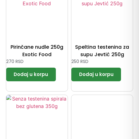
Pirinčane nudle 250g
Speltina testenina za
Exotic Food
supu Jevtić 250g
270
RSD
250
RSD