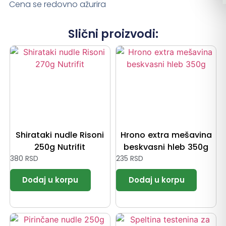
Cena se redovno ažurira
Slični proizvodi:
Shirataki nudle Risoni
Hrono extra mešavina
250g Nutrifit
beskvasni hleb 350g
380
RSD
235
RSD