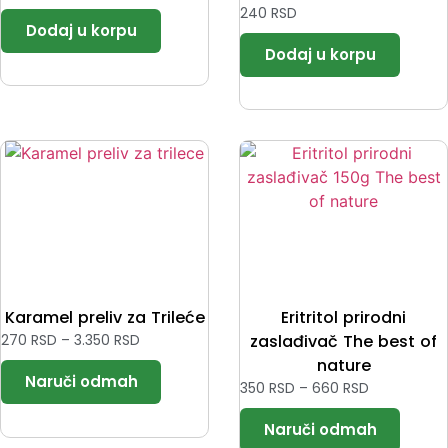
240
RSD
Karamel preliv za Trileće
Eritritol prirodni
270
RSD
–
3.350
RSD
zaslađivač The best of
nature
350
RSD
–
660
RSD