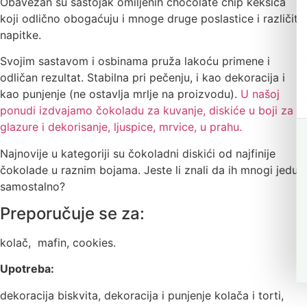
Obavezan su sastojak omiljenih chocolate chip keksića
koji odlično obogaćuju i mnoge druge poslastice i različite
napitke.
Svojim sastavom i osbinama pruža lakoću primene i
odličan rezultat. Stabilna pri pečenju, i kao dekoracija i
kao punjenje (ne ostavlja mrlje na proizvodu).
U našoj
ponudi izdvajamo čokoladu za kuvanje, diskiće u boji za
glazure i dekorisanje, ljuspice, mrvice, u prahu.
Najnovije u kategoriji su čokoladni diskići od najfinije
čokolade u raznim bojama. Jeste li znali da ih mnogi jedu
samostalno?
Preporučuje se za:
kolač, mafin, cookies.
Upotreba:
dekoracija biskvita, dekoracija i punjenje kolača i torti,