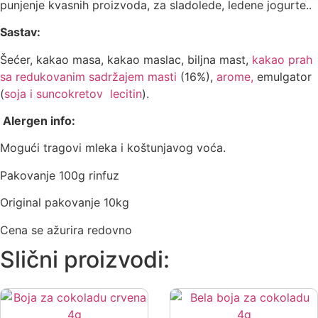
punjenje kvasnih proizvoda, za sladolede, ledene jogurte..
Sastav:
Šećer, kakao masa, kakao maslac, biljna mast,
kakao prah
sa redukovanim sadržajem masti
(16%),
arome,
emulgator
(
soja i suncokretov lecitin
).
Alergen info:
Mogući tragovi mleka i koštunjavog voća.
Pakovanje 100g rinfuz
Original pakovanje 10kg
Cena se ažurira redovno
Slični proizvodi: