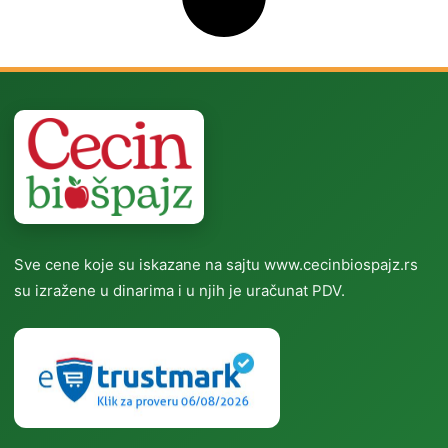
Sve cene koje su iskazane na sajtu www.cecinbiospajz.rs
su izražene u dinarima i u njih je uračunat PDV.