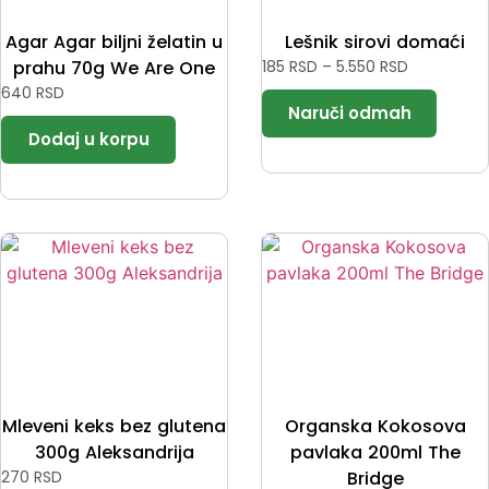
Agar Agar biljni želatin u
Lešnik sirovi domaći
prahu 70g We Are One
185
RSD
–
5.550
RSD
640
RSD
Mleveni keks bez glutena
Organska Kokosova
300g Aleksandrija
pavlaka 200ml The
270
RSD
Bridge