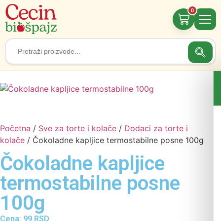
0
Searc
Search
for:
Početna
/
Sve za torte i kolače
/
Dodaci za torte i
kolače
/ Čokoladne kapljice termostabilne posne 100g
Čokoladne kapljice
termostabilne posne
100g
Cena:
99
RSD