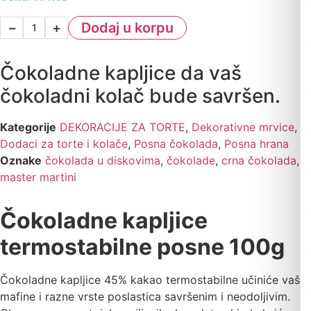
−
+
Dodaj u korpu
Čokoladne kapljice da vaš
čokoladni kolač bude savršen.
Kategorije
DEKORACIJE ZA TORTE
,
Dekorativne mrvice
,
Dodaci za torte i kolače
,
Posna čokolada
,
Posna hrana
Oznake
čokolada u diskovima
,
čokolade
,
crna čokolada
,
master martini
Čokoladne kapljice
termostabilne posne 100g
Čokoladne kapljice 45% kakao termostabilne učiniće vaše
mafine i razne vrste poslastica savršenim i neodoljivim.