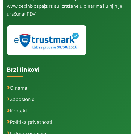
www.cecinbiospajz.rs su izražene u dinarima i u njih je
uračunat PDV.
Brzi linkovi
O nama
Zaposlenje
Kontakt
Politika privatnosti
Uslovi kupovine