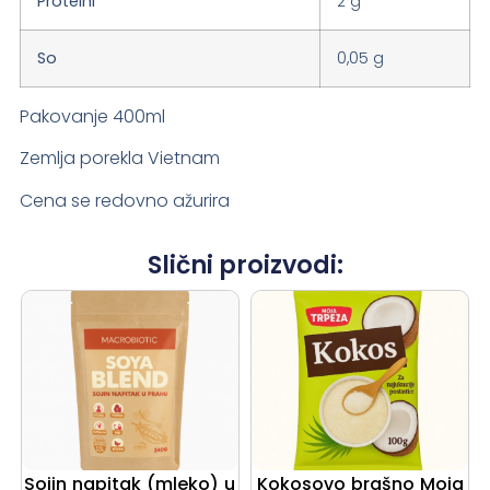
Proteini
2 g
So
0,05 g
Pakovanje 400ml
Zemlja porekla Vietnam
Cena se redovno ažurira
Slični proizvodi:
Sojin napitak (mleko) u
Kokosovo brašno Moja