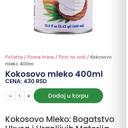
Početna
/
Posna hrana
/
Post na vodi
/ Kokosovo
mleko 400ml
Kokosovo mleko 400ml
CENA:
430
RSD
Dodaj u korpu
−
+
Kokosovo Mleko: Bogatstvo