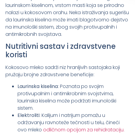
laurinskom kiselinom, vrstom masti koja se prirodno
nalazi u kokosovom orahu. Neka istraživanja sugerišu
da laurinska kiselina može imati blagotvorno dejstvo
na imunološki sistem, zbog svojih protivupalnih i
antimikrobnih svojstava.
Nutritivni sastav i zdravstvene
koristi
Kokosovo mleko sadrži niz hranljivih sastojaka koji
pružaju brojne zdravstvene beneficije:
Laurinska kiselina
: Poznata po svojim
protivupalnim i antimikrobnim svojstvima,
laurinska kiselina može podržati imunološki
sistem.
Elektroliti
: Kalijum i natrijum pomažu u
održavanju ravnoteže tečnosti u telu, čineći
ovo mleko
odličnom opcijom za rehidrataciju.