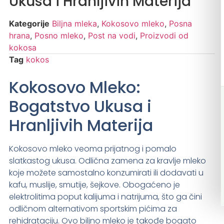
Ukusa i Hranljivih Materija
Kategorije
Biljna mleka
,
Kokosovo mleko
,
Posna
hrana
,
Posno mleko
,
Post na vodi
,
Proizvodi od
kokosa
Tag
kokos
Kokosovo Mleko:
Bogatstvo Ukusa i
Hranljivih Materija
Kokosovo mleko veoma prijatnog i pomalo
slatkastog ukusa. Odlična zamena za kravlje mleko
koje možete samostalno konzumirati ili dodavati u
kafu, muslije, smutije, šejkove. Obogaćeno je
elektrolitima poput kalijuma i natrijuma, što ga čini
odličnom alternativom sportskim pićima za
rehidrataciju. Ovo biljno mleko je takođe bogato