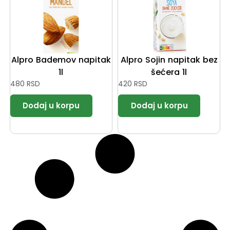
Alpro Bademov napitak
Alpro Sojin napitak bez
1l
šećera 1l
480
RSD
420
RSD