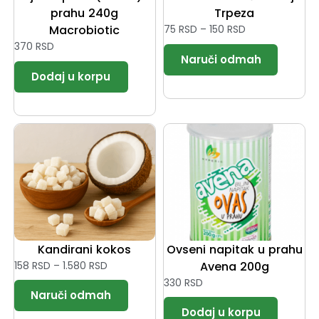
prahu 240g
Trpeza
Macrobiotic
75
RSD
–
150
RSD
370
RSD
Kandirani kokos
Ovseni napitak u prahu
158
RSD
–
1.580
RSD
Avena 200g
330
RSD