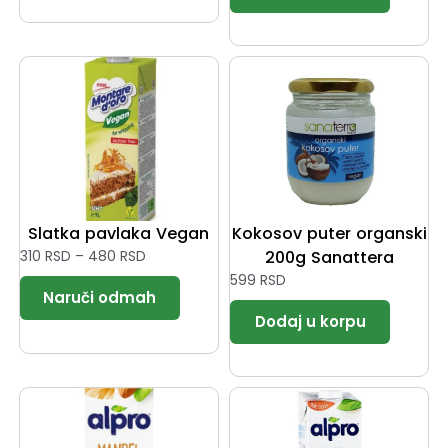
Slatka pavlaka Vegan
Kokosov puter organski
310
RSD
–
480
RSD
200g Sanattera
599
RSD