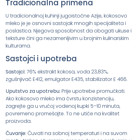
Tradicionalna primena
U tradicionalnoj kuhinji jugoistočne Azije, kokosovo
mleko je je osnovni sastojak mnogih specijaliteta i
poslastica. Njegova sposobnost da obogati ukuse i
teksture čini ga nezamenljivim u brojnim kulinarskim
kulturama.
Sastojci i upotreba
Sastojci:
76% ekstrakt kokosa, voda 23,83%,
zgušnjivač E412, emulgator E435, stabilizator E 466.
Uputstvo za upotrebu:
Prije upotrebe promućkati.
Ako kokosovo mleko ima čvrstu konzistenciju,
zagrejte ga u vrućoj vodenoj kupki 5–10 minuta,
povremeno promešajte. To ne utiče na kvalitet
proizvoda.
Čuvanje:
Čuvati na sobnoj temperaturi i na suvom