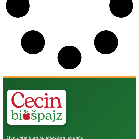
Sve cene koje su iskazane na sajtu