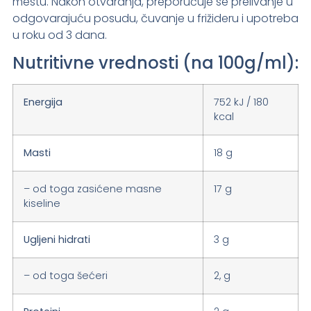
mestu. Nakon otvaranja, preporučuje se prelivanje u
odgovarajuću posudu, čuvanje u frižideru i upotreba
u roku od 3 dana.
Nutritivne vrednosti (na 100g/ml):
Energija
752 kJ / 180
kcal
Masti
18 g
– od toga zasićene masne
17 g
kiseline
Ugljeni hidrati
3 g
– od toga šećeri
2, g