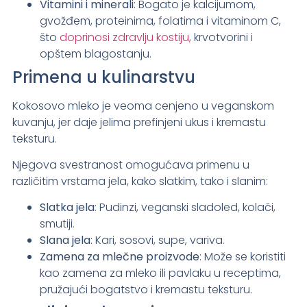
Vitamini i minerali
: Bogato je kalcijumom,
gvožđem, proteinima, folatima i vitaminom C,
što
doprinosi zdravlju kostiju,
krvotvorini i
opštem blagostanju.
Primena u kulinarstvu
Kokosovo mleko je veoma cenjeno u veganskom
kuvanju, jer daje jelima prefinjeni ukus i kremastu
teksturu.
Njegova svestranost omogućava primenu u
različitim vrstama jela, kako slatkim, tako i slanim:
Slatka jela
: Pudinzi, veganski sladoled, kolači,
smutiji.
Slana jela
: Kari, sosovi, supe, variva.
Zamena za mlečne proizvode
: Može se koristiti
kao zamena za mleko ili pavlaku u receptima,
pružajući bogatstvo i kremastu teksturu.