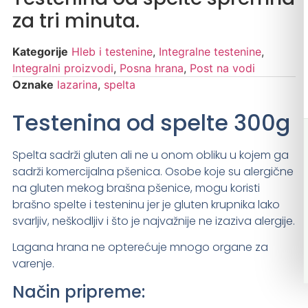
za tri minuta.
Kategorije
Hleb i testenine
,
Integralne testenine
,
Integralni proizvodi
,
Posna hrana
,
Post na vodi
Oznake
lazarina
,
spelta
Testenina od spelte 300g
Spelta sadrži gluten ali ne u onom obliku u kojem ga
sadrži komercijalna pšenica. Osobe koje su alergične
na gluten mekog brašna pšenice, mogu koristi
brašno spelte i testeninu jer je gluten krupnika lako
svarljiv, neškodljiv i što je najvažnije ne izaziva alergije.
Lagana hrana ne opterećuje mnogo organe za
varenje.
Način pripreme: