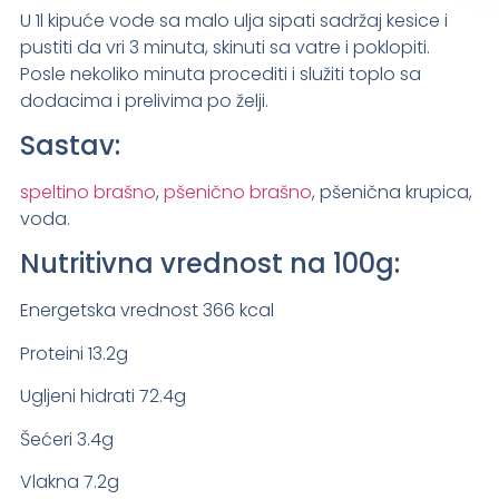
U 1l kipuće vode sa malo ulja sipati sadržaj kesice i
pustiti da vri 3 minuta, skinuti sa vatre i poklopiti.
Posle nekoliko minuta procediti i služiti toplo sa
dodacima i prelivima po želji.
Sastav:
speltino brašno
,
pšenično brašno
, pšenična krupica,
voda.
Nutritivna vrednost na 100g:
Energetska vrednost 366 kcal
Proteini 13.2g
Ugljeni hidrati 72.4g
Šećeri 3.4g
Vlakna 7.2g