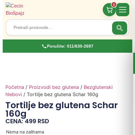
0
Search
Search
for:
Poručite:
011/630-2697
Početna
/
Proizvodi bez glutena
/
Bezglutenski
hlebovi
/ Tortilje bez glutena Schar 160g
Tortilje bez glutena Schar
160g
CENA:
499
RSD
Nema na zalihama