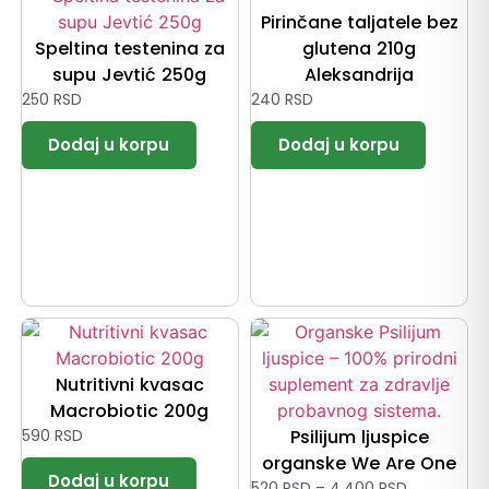
Pirinčane taljatele bez
Speltina testenina za
glutena 210g
supu Jevtić 250g
Aleksandrija
250
RSD
240
RSD
Nutritivni kvasac
Macrobiotic 200g
590
RSD
Psilijum ljuspice
organske We Are One
520
RSD
–
4.400
RSD