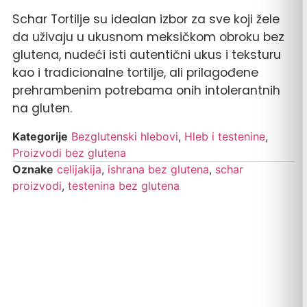
Schar Tortilje su idealan izbor za sve koji žele
da uživaju u ukusnom meksičkom obroku bez
glutena, nudeći isti autentični ukus i teksturu
kao i tradicionalne tortilje, ali prilagođene
prehrambenim potrebama onih intolerantnih
na gluten.
Kategorije
Bezglutenski hlebovi
,
Hleb i testenine
,
Proizvodi bez glutena
Oznake
celijakija
,
ishrana bez glutena
,
schar
proizvodi
,
testenina bez glutena