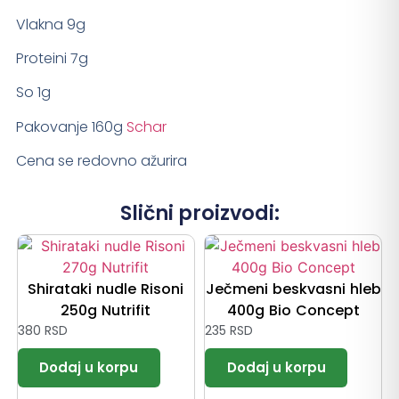
Vlakna 9g
Proteini 7g
So 1g
Pakovanje 160g
Schar
Cena se redovno ažurira
Slični proizvodi:
Shirataki nudle Risoni
Ječmeni beskvasni hleb
250g Nutrifit
400g Bio Concept
380
RSD
235
RSD