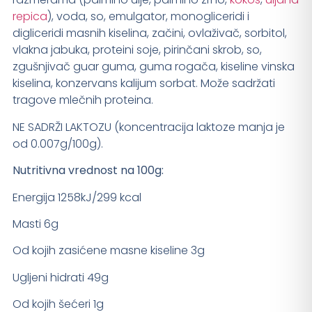
repica
), voda, so, emulgator, monogliceridi i
digliceridi masnih kiselina, začini, ovlaživač, sorbitol,
vlakna jabuka, proteini soje, pirinčani skrob, so,
zgušnjivač guar guma, guma rogača, kiseline vinska
kiselina, konzervans kalijum sorbat. Može sadržati
tragove mlečnih proteina.
NE SADRŽI LAKTOZU (koncentracija laktoze manja je
od 0.007g/100g).
Nutritivna vrednost na 100g:
Energija 1258kJ/299 kcal
Masti 6g
Od kojih zasićene masne kiseline 3g
Ugljeni hidrati 49g
Od kojih šećeri 1g