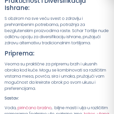
Praktičnost i Diversifikacija
Ishrane:
S obzirom na sve veću svest o zdravlju i
prehrambenim potrebama, potražnja za
bezglutenskim proizvodima raste. Schar Tortilje nude
odličnu opciju za diversifikaciju ishrane, pružajući
zdravu alternativu tradicionalnim tortiljama.
Priprema:
Veoma su praktične za pripremu brzih i ukusnih
obroka kod kuće. Mogu se kombinovati sa različitim
vrstama mesa, povrća, sira i umaka, pružajući vam
mogućnost da kreirate obrok po svom ukusu i
preferencijama.
Sastav:
Voda,
pirinčano brašno
, biljne masti i ulja u različitim
razmerama (palmino ulje, palmino zrno,
kokos
,
uljana