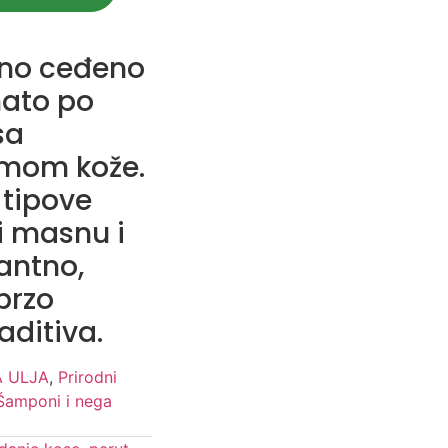
dno ceđeno
nato po
sa
umom kože.
 tipove
i masnu i
tantno,
brzo
aditiva.
 ULJA
,
Prirodni
Šamponi i nega