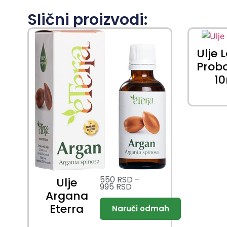
Slični proizvodi:
Ulje 
Prob
1
550
RSD
–
Ulje
995
RSD
Argana
Eterra