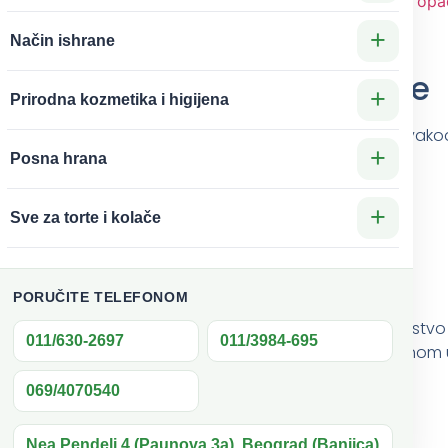
Oznake
nega suve kože
,
opa
probotanic
+
Način ishrane
 Dodatak za Negu Kože i Kose
+
Prirodna kozmetika i higijena
tiču na kožu i kosu predstavlja esencijalni dodatak u sva
+
 kozmetičkoj industriji.
Posna hrana
+
Sve za torte i kolače
PORUČITE TELEFONOM
 grma ili malog stabla, karakteriše svestranost i bogatstvo 
011/630-2697
011/3984-695
 Jojobe dobija posebnu strukturu sličnu sebumu, prirodnom 
ratacijom i zaštitom od gubitka vlage.
069/4070540
Nea Pendeli 4 (Paunova 3a), Beograd (Banjica)