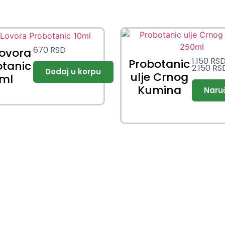
670
RSD
Lovora
1.150
RS
Probotanic
otanic
2.150
RS
ulje Crnog
0ml
Kumina