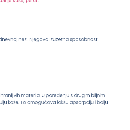
danje kose
,
perut
,
kodnevnoj nezi. Njegova izuzetna sposobnost
hranljivih materija. U poređenju s drugim biljnim
ulju kože. To omogućava lakšu apsorpciju i bolju