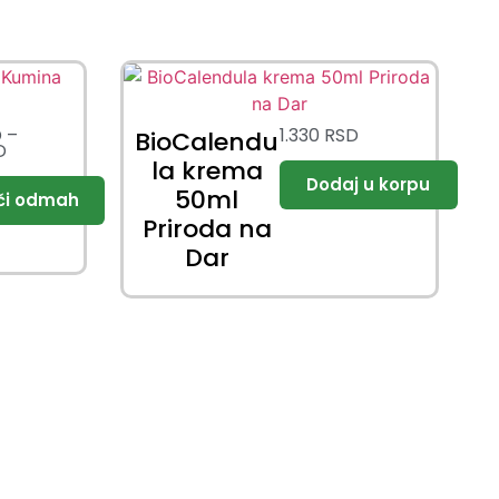
D
–
1.330
RSD
BioCalendu
D
la krema
50ml
Priroda na
Dar