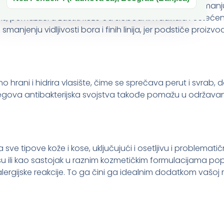
skim svojstvima, ulje Jojobe umiruje nadraženu kožu, smanjuje
s, pomažući u zaštiti kože od slobodnih radikala i ošteće
jenju vidljivosti bora i finih linija, jer podstiče proizvo
no hrani i hidrira vlasište, čime se sprečava perut i svrab
Njegova antibakterijska svojstva takođe pomažu u održava
a sve tipove kože i kose, uključujući i osetljivu i problemat
su ili kao sastojak u raznim kozmetičkim formulacijama p
 alergijske reakcije. To ga čini ga idealnim dodatkom vašoj 