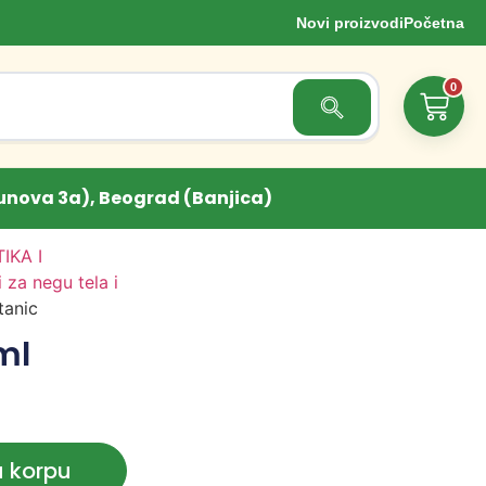
Novi proizvodi
Početna
0
Search Button
unova 3a), Beograd (Banjica)
IKA I
 za negu tela i
tanic
ml
u korpu