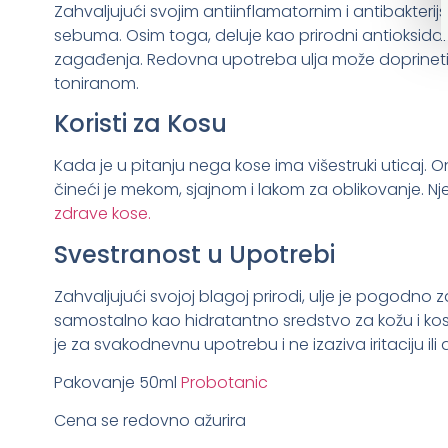
Zahvaljujući svojim antiinflamatornim i antibakterij
sebuma. Osim toga, deluje kao prirodni antioksidan
zagađenja. Redovna upotreba ulja može doprineti sman
toniranom.
Koristi za Kosu
Kada je u pitanju nega kose ima višestruki uticaj. O
čineći je mekom, sjajnom i lakom za oblikovanje. 
zdrave kose.
Svestranost u Upotrebi
Zahvaljujući svojoj blagoj prirodi, ulje je pogodno z
samostalno kao hidratantno sredstvo za kožu i ko
je za svakodnevnu upotrebu i ne izaziva iritaciju ili
Pakovanje 50ml
Probotanic
Cena se redovno ažurira