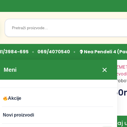
Search
for:
•
•
11/3984-695
069/4070540
Nea Pendeli 4 (Pa
Početna
/
PRIRODNA KOZMET
×
Meni
HIGIJENA
/
Prirodni proizvodi
lica
/ Ulje Jojobe 50ml Probo
Ulje Jojobe 50
Probotanic
Akcije
CENA:
920
RSD
Novi proizvodi
Dodaj 
−
+