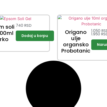
740
RSD
m soli
1.050
RS
Origano
500ml
1.950
RS
ulje
irko
organsko
Probotanic