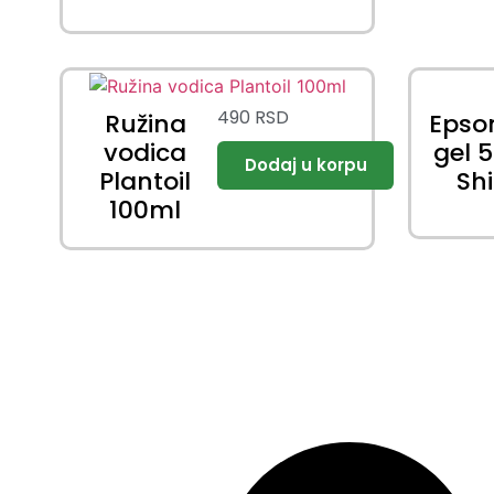
490
RSD
Ružina
Epso
vodica
gel 
Plantoil
Sh
100ml