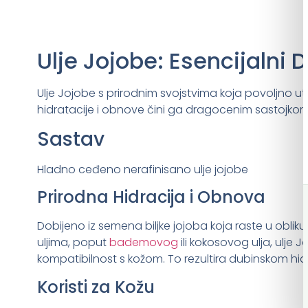
Ulje Jojobe: Esencijalni
Ulje Jojobe s prirodnim svojstvima koja povoljno u
hidratacije i obnove čini ga dragocenim sastojkom u
Sastav
Hladno ceđeno nerafinisano ulje jojobe
Prirodna Hidracija i Obnova
Dobijeno iz semena biljke jojoba koja raste u obliku
uljima, poput
bademovog
ili kokosovog ulja, ulje
kompatibilnost s kožom. To rezultira dubinskom hid
Koristi za Kožu