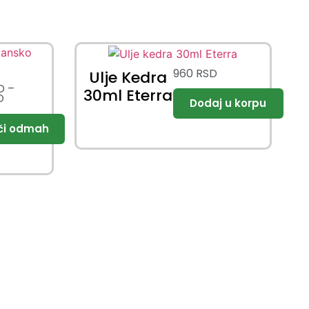
960
RSD
Ulje Kedra
D
–
30ml Eterra
D