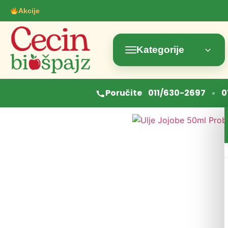
Akcije
Kategorije
•
Poručite
011/630-2697
0