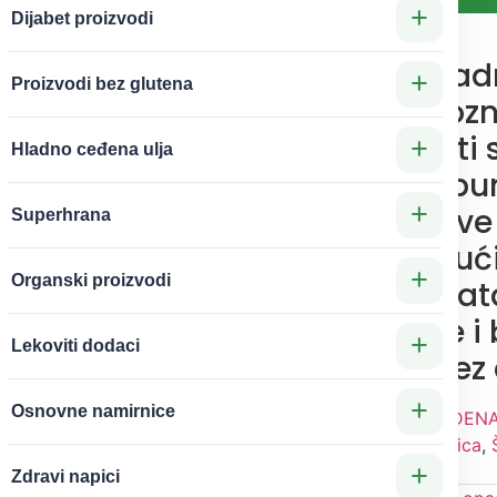
+
Dijabet proizvodi
100% čisto, hla
+
Proizvodi bez glutena
ulje jojobe, poz
svojoj sličnosti 
+
Hladno ceđena ulja
prirodnim seb
+
Pogodno za sve
Superhrana
kože, uključujuć
+
Organski proizvodi
osetljivu. Hidra
balansirajuće i 
+
Lekoviti dodaci
upijajuće – bez 
+
Osnovne namirnice
Kategorije
HLADNO CEĐENA
proizvodi za negu tela i lica
,
+
kose
Zdravi napici