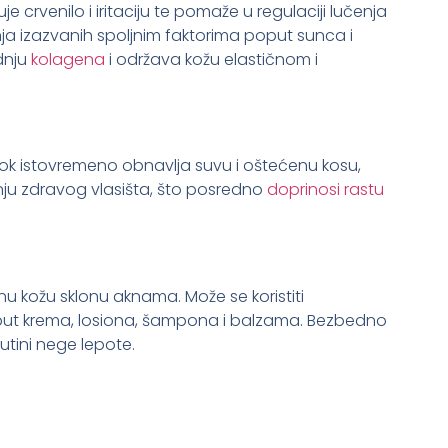
 crvenilo i iritaciju te pomaže u regulaciji lučenja
nja izazvanih spoljnim faktorima poput sunca i
dnju
kolagena
i održava kožu elastičnom i
, dok istovremeno obnavlja suvu i oštećenu kosu,
nju zdravog vlasišta, što posredno
doprinosi rastu
ičnu kožu sklonu aknama. Može se koristiti
oput krema, losiona, šampona i balzama. Bezbedno
rutini nege lepote.