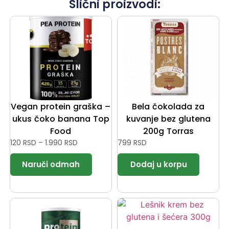
Slični proizvodi:
Vegan protein graška –
Bela čokolada za
ukus čoko banana Top
kuvanje bez glutena
Food
200g Torras
120
RSD
–
1.990
RSD
799
RSD