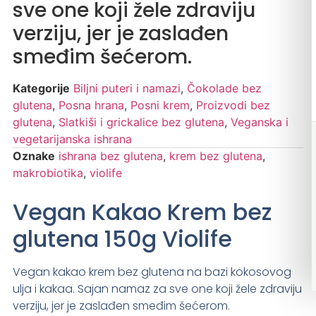
sve one koji žele zdraviju
verziju, jer je zaslađen
smeđim šećerom.
Kategorije
Biljni puteri i namazi
,
Čokolade bez
glutena
,
Posna hrana
,
Posni krem
,
Proizvodi bez
glutena
,
Slatkiši i grickalice bez glutena
,
Veganska i
vegetarijanska ishrana
Oznake
ishrana bez glutena
,
krem bez glutena
,
makrobiotika
,
violife
Vegan Kakao Krem bez
glutena 150g Violife
Vegan kakao krem bez glutena na bazi kokosovog
ulja i kakaa. Sajan namaz za sve one koji žele zdraviju
verziju, jer je zaslađen smeđim šećerom.