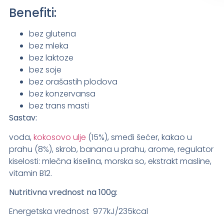
Benefiti:
bez glutena
bez mleka
bez laktoze
bez soje
bez orašastih plodova
bez konzervansa
bez trans masti
Sastav:
voda,
kokosovo ulje
(15%), smeđi šećer, kakao u
prahu (8%), skrob, banana u prahu, arome, regulator
kiselosti: mlečna kiselina, morska so, ekstrakt masline,
vitamin B12.
Nutritivna vrednost na 100g:
Energetska vrednost 977kJ/235kcal