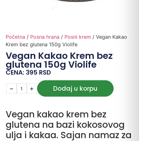
Početna
/
Posna hrana
/
Posni krem
/ Vegan Kakao
Krem bez glutena 150g Violife
Vegan Kakao Krem bez
glutena 150g Violife
CENA:
395
RSD
Dodaj u korpu
−
+
Vegan kakao krem bez
glutena na bazi kokosovog
ulja i kakaa. Sajan namaz za