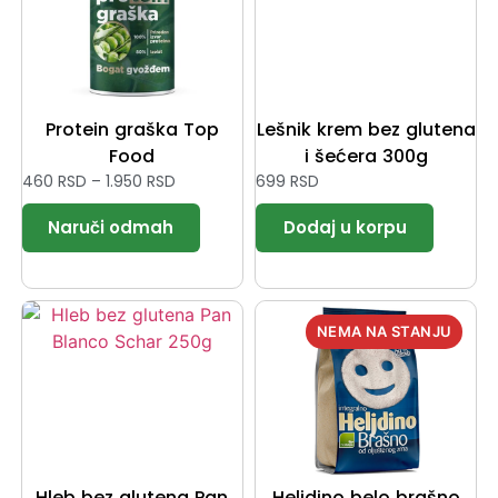
Protein graška Top
Lešnik krem bez glutena
Food
i šećera 300g
460
RSD
–
1.950
RSD
699
RSD
Hleb bez glutena Pan
Heljdino belo brašno