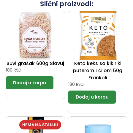
Slični proizvodi:
Suvi grašak 600g Slavuj
Keto keks sa kikiriki
180
RSD
puterom i čijom 50g
Frankoli
180
RSD