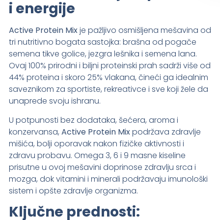
i energije
Active Protein Mix
je pažljivo osmišljena mešavina od
tri nutritivno bogata sastojka: brašna od pogače
semena tikve golice, jezgra lešnika i semena lana.
Ovaj 100% prirodni i biljni proteinski prah sadrži više od
44% proteina i skoro 25% vlakana, čineći ga idealnim
saveznikom za sportiste, rekreativce i sve koji žele da
unaprede svoju ishranu.
U potpunosti bez dodataka, šećera, aroma i
konzervansa,
Active Protein Mix
podržava zdravlje
mišića, bolji oporavak nakon fizičke aktivnosti i
zdravu probavu. Omega 3, 6 i 9 masne kiseline
prisutne u ovoj mešavini doprinose zdravlju srca i
mozga, dok vitamini i minerali podržavaju imunološki
sistem i opšte zdravlje organizma.
Ključne prednosti: