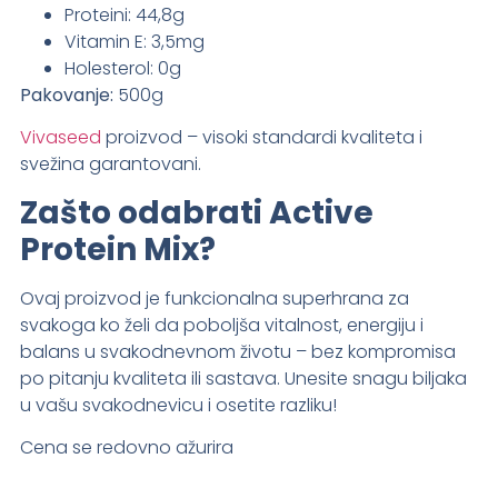
Proteini: 44,8g
Vitamin E: 3,5mg
Holesterol: 0g
Pakovanje:
500g
Vivaseed
proizvod – visoki standardi kvaliteta i
svežina garantovani.
Zašto odabrati Active
Protein Mix?
Ovaj proizvod je funkcionalna superhrana za
svakoga ko želi da poboljša vitalnost, energiju i
balans u svakodnevnom životu – bez kompromisa
po pitanju kvaliteta ili sastava. Unesite snagu biljaka
u vašu svakodnevicu i osetite razliku!
Cena se redovno ažurira