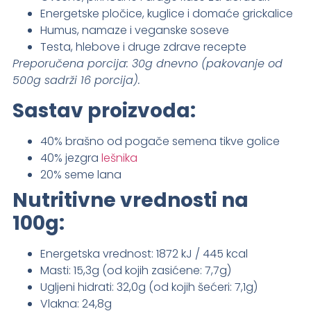
Energetske pločice, kuglice i domaće grickalice
Humus, namaze i veganske soseve
Testa, hlebove i druge zdrave recepte
Preporučena porcija: 30g dnevno (pakovanje od
500g sadrži 16 porcija).
Sastav proizvoda:
40% brašno od pogače semena tikve golice
40% jezgra
lešnika
20% seme lana
Nutritivne vrednosti na
100g:
Energetska vrednost: 1872 kJ / 445 kcal
Masti: 15,3g (od kojih zasićene: 7,7g)
Ugljeni hidrati: 32,0g (od kojih šećeri: 7,1g)
Vlakna: 24,8g