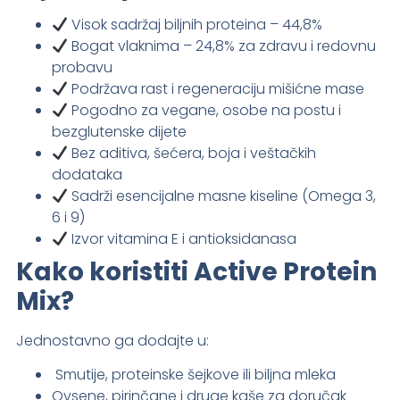
Visok sadržaj biljnih proteina – 44,8%
Bogat vlaknima – 24,8% za zdravu i redovnu
probavu
Podržava rast i regeneraciju mišićne mase
Pogodno za vegane, osobe na postu i
bezglutenske dijete
Bez aditiva, šećera, boja i veštačkih
dodataka
Sadrži esencijalne masne kiseline (Omega 3,
6 i 9)
Izvor vitamina E i antioksidanasa
Kako koristiti Active Protein
Mix?
Jednostavno ga dodajte u:
Smutije, proteinske šejkove ili biljna mleka
Ovsene, pirinčane i druge kaše za doručak