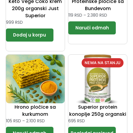
Keto Vege Čoko krem
Proteinske pločice sa
200g organski Just
Bundevom
Superior
119
RSD
–
2.380
RSD
999
RSD
Hrono pločice sa
Superior protein
kurkumom
konoplje 250g organski
105
RSD
–
2.100
RSD
695
RSD