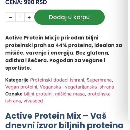
CENA:
990
RSD
Dodaj u korpu
−
+
Active Protein Mix je prirodan biljni
proteinski prah sa 44% proteina, idealan za
mišiće, varenje i energiju. Bez glutena,
aditiva i šećera. Pogodan za vegane i
sportiste.
Kategorije
Proteinski dodaci ishrani
,
Superhrana
,
Vegan proteini
,
Veganska i vegetarijanska ishrana
Oznake
biljni proteini
,
mišićna masa
,
proteinska
ishrana
,
vivaseed
Active Protein Mix – Vaš
dnevni izvor biljnih proteina