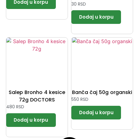
30
RSD
Salep Bronho 4 kesice
Banča čaj 50g organski
72g DOCTORS
550
RSD
480
RSD