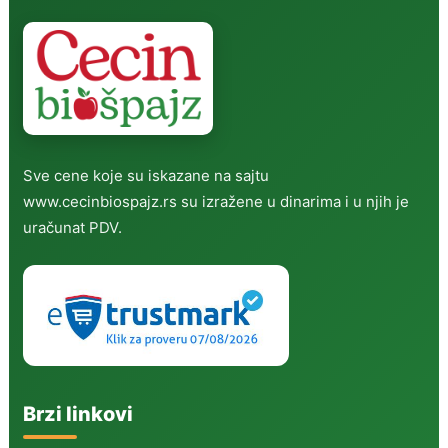
Sve cene koje su iskazane na sajtu
www.cecinbiospajz.rs su izražene u dinarima i u njih je
uračunat PDV.
Brzi linkovi