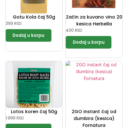
Gotu Kola čaj 50g
Začin za kuvano vino 20
399
RSD
kesica Herbella
400
RSD
Lotos koren čaj 50g
2GO instant čaj od
1.999
RSD
đumbira (kesica)
Fornatura