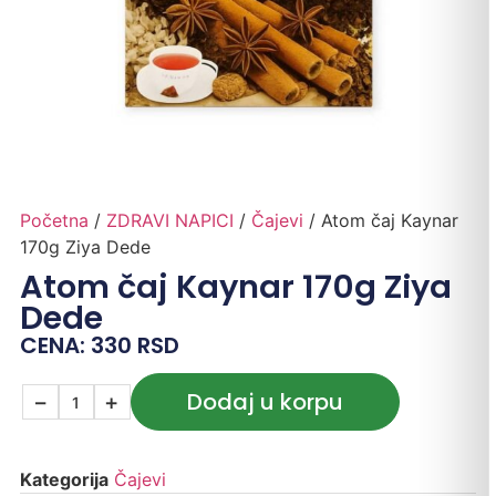
Početna
/
ZDRAVI NAPICI
/
Čajevi
/ Atom čaj Kaynar
170g Ziya Dede
Atom čaj Kaynar 170g Ziya
Dede
CENA:
330
RSD
Dodaj u korpu
−
+
Kategorija
Čajevi