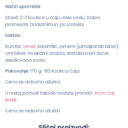
Način upotrebe:
Staviti 2-3 kockice u šolju vrele vodu. Dobro
promešati. Dodati limun, po potrebi.
Sastav:
Đumbir,
cimet
, karanfilić, piment (jamajkanski biber),
crni biber, muskatni oraščić, kristalizovani šećer,
destilovana voda.
Pakovanje:
170 g- 80 kockica čaja.
Cena se redovno ažurira
U našoj ponudi takođe možete pronaći:
Atom čaj
klasik.
Cena se redovno ažurira
Slični proizvodi: