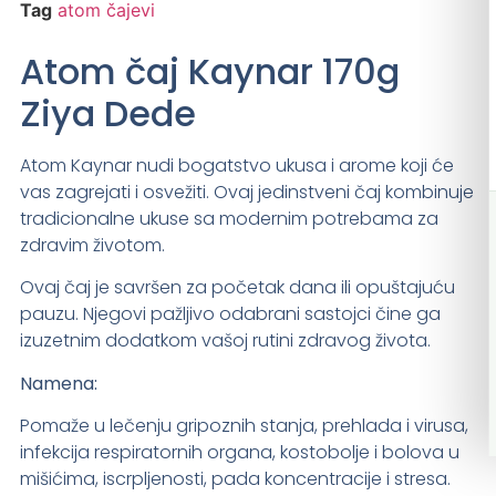
Tag
atom čajevi
Atom čaj Kaynar 170g
Ziya Dede
Atom Kaynar nudi bogatstvo ukusa i arome koji će
vas zagrejati i osvežiti. Ovaj jedinstveni čaj kombinuje
tradicionalne ukuse sa modernim potrebama za
zdravim životom.
Ovaj čaj je savršen za početak dana ili opuštajuću
pauzu. Njegovi pažljivo odabrani sastojci čine ga
izuzetnim dodatkom vašoj rutini zdravog života.
Namena:
Pomaže u lečenju gripoznih stanja, prehlada i virusa,
infekcija respiratornih organa, kostobolje i bolova u
mišićima, iscrpljenosti, pada koncentracije i stresa.