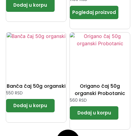
Banča čaj 50g organski
Origano čaj 50g
550
RSD
organski Probotanic
560
RSD