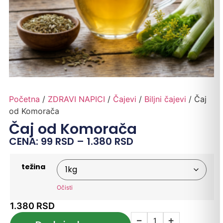
Početna
/
ZDRAVI NAPICI
/
Čajevi
/
Biljni čajevi
/ Čaj
od Komorača
Čaj od Komorača
CENA:
99
RSD
–
1.380
RSD
težina
Očisti
1.380
RSD
−
+