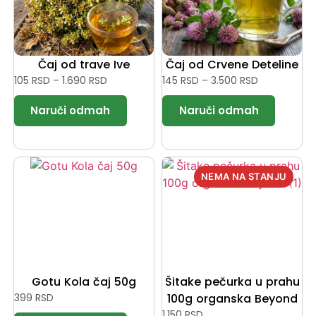
Čaj od trave Ive
Čaj od Crvene Deteline
105
RSD
–
1.690
RSD
145
RSD
–
3.500
RSD
Gotu Kola čaj 50g
Šitake pečurka u prahu
399
RSD
100g organska Beyond
1.150
RSD