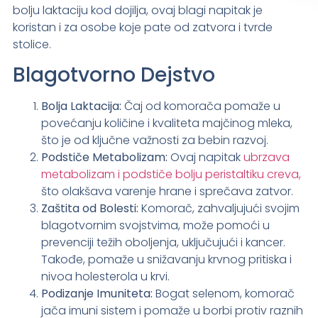
bolju laktaciju kod dojilja, ovaj blagi napitak je
koristan i za osobe koje pate od zatvora i tvrde
stolice.
Blagotvorno Dejstvo
Bolja Laktacija:
Čaj od komorača pomaže u
povećanju količine i kvaliteta majčinog mleka,
što je od ključne važnosti za bebin razvoj.
Podstiče Metabolizam:
Ovaj napitak
ubrzava
metabolizam i podstiče bolju peristaltiku creva,
što olakšava varenje hrane i sprečava zatvor.
Zaštita od Bolesti:
Komorač, zahvaljujući svojim
blagotvornim svojstvima, može pomoći u
prevenciji težih oboljenja, uključujući i kancer.
Takođe, pomaže u snižavanju krvnog pritiska i
nivoa holesterola u krvi.
Podizanje Imuniteta:
Bogat selenom, komorač
jača imuni sistem i pomaže u borbi protiv raznih