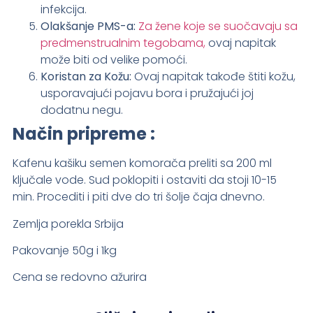
infekcija.
Olakšanje PMS-a:
Za žene koje se suočavaju sa
predmenstrualnim tegobama,
ovaj napitak
može biti od velike pomoći.
Koristan za Kožu:
Ovaj napitak takođe štiti kožu,
usporavajući pojavu bora i pružajući joj
dodatnu negu.
Način pripreme :
Kafenu kašiku semen komorača preliti sa 200 ml
ključale vode. Sud poklopiti i ostaviti da stoji 10-15
min. Procediti i piti dve do tri šolje čaja dnevno.
Zemlja porekla Srbija
Pakovanje 50g i 1kg
Cena se redovno ažurira