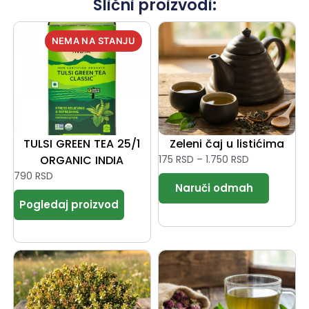
Slični proizvodi:
TULSI GREEN TEA 25/1
Zeleni čaj u listićima
ORGANIC INDIA
175
RSD
–
1.750
RSD
790
RSD