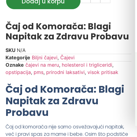
Dodaj u korpu
Čaj od Komorača: Blagi
Napitak za Zdravu Probavu
SKU
N/A
Kategorije
Biljni čajevi
,
Čajevi
Oznake
čajevi na meru
,
holesterol i trigliceridi
,
opstipacija
,
pms
,
prirodni laksativi
,
visok pritisak
Čaj od Komorača: Blagi
Napitak za Zdravu
Probavu
Čaj od komorača nije samo osvežavajući napitak,
već i pravi spas za mame i bebe. Osim što podstiče