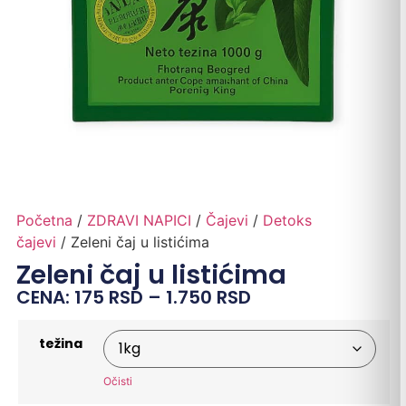
Početna
/
ZDRAVI NAPICI
/
Čajevi
/
Detoks
čajevi
/ Zeleni čaj u listićima
Zeleni čaj u listićima
CENA:
175
RSD
–
1.750
RSD
težina
Očisti