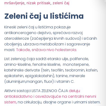
mršavljenje
,
nizak pritisak
,
zeleni čaj
Zeleni čaj u listićima
Kineski zeleni čaj u listićima pokazuje
antikancerogeno dejstvo, sprečava razvoj
ateroskleroze (začepljenja krvnih sudova) i srčanih
oboljenja, ubrzava metabolizam i sagorevanje
masti.
Takođe, snižava nivo holesterola.
List zelenog čaja sadrži etarsko ulje, polifenole,
amino-kiseline, fenolne kiseline, monoterpene,
katehinske derivate (tein, teofilin, teobromin, kafein,
epikatehin, epigalokatehin), tanine, minerale
(aluminijum,mangan, fluor) i vitamin C.
Aktivni sastojci LISTA ZELENOG ČAJA
deluju
antioksidativno i osvežavajuće na centralni nervni
sistem
, na cirkulaciju, disajne organe i urinarni sistem.