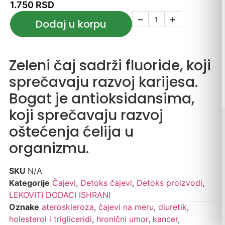
1.750
RSD
−
+
Dodaj u korpu
Zeleni čaj sadrži fluoride, koji
sprečavaju razvoj karijesa.
Bogat je antioksidansima,
koji sprečavaju razvoj
oštećenja ćelija u
organizmu.
SKU
N/A
Kategorije
Čajevi
,
Detoks čajevi
,
Detoks proizvodi
,
LEKOVITI DODACI ISHRANI
Oznake
ateroskleroza
,
čajevi na meru
,
diuretik
,
holesterol i trigliceridi
,
hronični umor
,
kancer
,