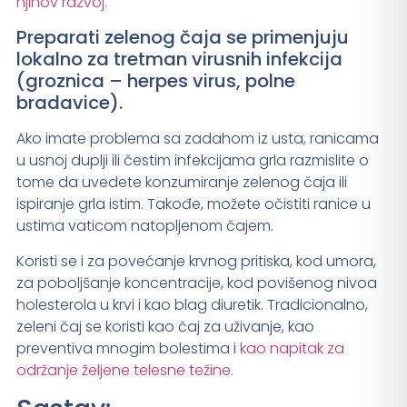
njihov razvoj.
Preparati zelenog čaja se primenjuju
lokalno za tretman virusnih infekcija
(groznica – herpes virus, polne
bradavice).
Ako imate problema sa zadahom iz usta, ranicama
u usnoj duplji ili čestim infekcijama grla razmislite o
tome da uvedete konzumiranje zelenog čaja ili
ispiranje grla istim. Takođe, možete očistiti ranice u
ustima vaticom natopljenom čajem.
Koristi se i za povećanje krvnog pritiska, kod umora,
za poboljšanje koncentracije, kod povišenog nivoa
holesterola u krvi i kao blag diuretik. Tradicionalno,
zeleni čaj se koristi kao čaj za uživanje, kao
preventiva mnogim bolestima i
kao napitak za
održanje željene telesne težine.