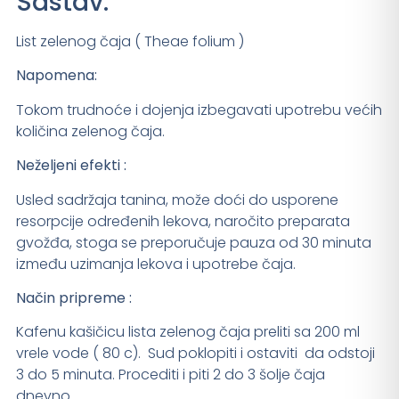
Sastav:
List zelenog čaja ( Theae folium )
Napomena:
Tokom trudnoće i dojenja izbegavati upotrebu većih
količina zelenog čaja.
Neželjeni efekti :
Usled sadržaja tanina, može doći do usporene
resorpcije određenih lekova, naročito preparata
gvožđa, stoga se preporučuje pauza od 30 minuta
između uzimanja lekova i upotrebe čaja.
Način pripreme :
Kafenu kašičicu lista zelenog čaja preliti sa 200 ml
vrele vode ( 80 c). Sud poklopiti i ostaviti da odstoji
3 do 5 minuta. Procediti i piti 2 do 3 šolje čaja
dnevno.