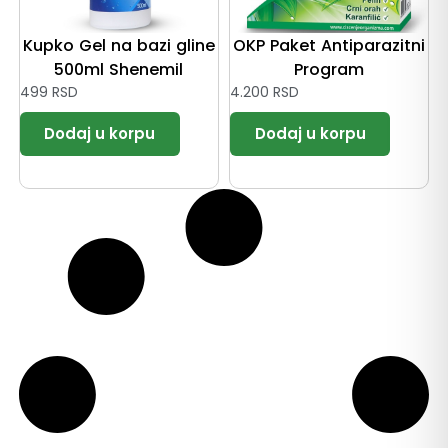
Kupko Gel na bazi gline
OKP Paket Antiparazitni
500ml Shenemil
Program
499
RSD
4.200
RSD