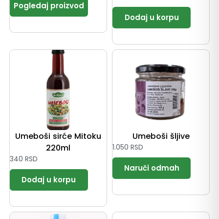
Umeboši sirće Mitoku
Umeboši šljive
220ml
1.050
RSD
340
RSD