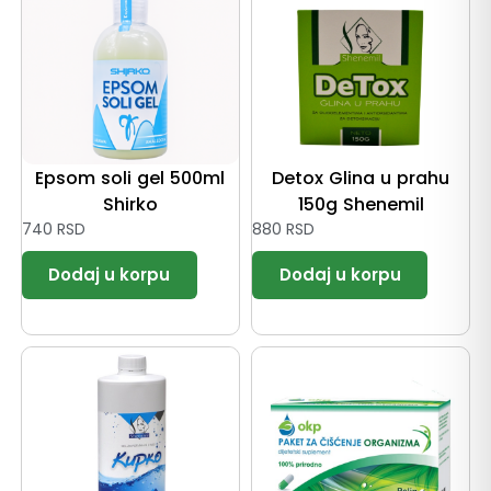
Epsom soli gel 500ml
Detox Glina u prahu
Shirko
150g Shenemil
740
RSD
880
RSD