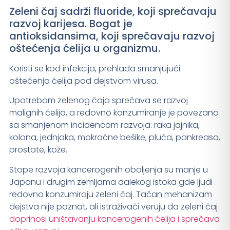
Zeleni čaj sadrži fluoride, koji sprečavaju
razvoj karijesa. Bogat je
antioksidansima, koji sprečavaju razvoj
oštećenja ćelija u organizmu.
Koristi se kod infekcija, prehlada smanjujući
oštećenja ćelija pod dejstvom virusa.
Upotrebom zelenog čaja sprečava se razvoj
malignih ćelija, a redovno konzumiranje je povezano
sa smanjenom incidencom razvoja: raka jajnika,
kolona, jednjaka, mokraćne bešike, pluća, pankreasa,
prostate, kože.
Stope razvoja kancerogenih oboljenja su manje u
Japanu i drugim zemljama dalekog istoka gde ljudi
redovno konzumiraju zeleni čaj. Tačan mehanizam
dejstva nije poznat, ali istraživači veruju da zeleni čaj
doprinosi uništavanju kancerogenih ćelija i sprečava