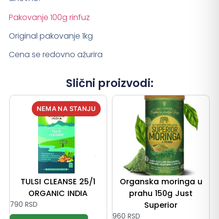
Pakovanje 100g rinfuz
Original pakovanje 1kg
Cena se redovno ažurira
Slični proizvodi:
TULSI CLEANSE 25/1
Organska moringa u
ORGANIC INDIA
prahu 150g Just
790
RSD
Superior
960
RSD