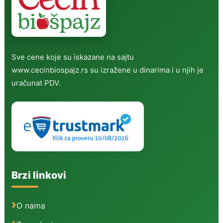
Sve cene koje su iskazane na sajtu
www.cecinbiospajz.rs su izražene u dinarima i u njih je
uračunat PDV.
Brzi linkovi
O nama