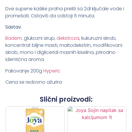
Dve supene kašike praha preliti sa 2dl ključale vode i
promešati. Ostaviti da odstoji 5 minuta.
Sastav:
Badem,
glukozni sirup,
dekstroza
, kukuruzni skrob,
koncentrat biljne masti, maltodekstrin, modifikovani
skrob, mono i digliceridi masnih kiselina, prirodno
identična aroma.
Pakovanje 200g
Hyperic
Cena se redovno ažurira
Slični proizvodi: