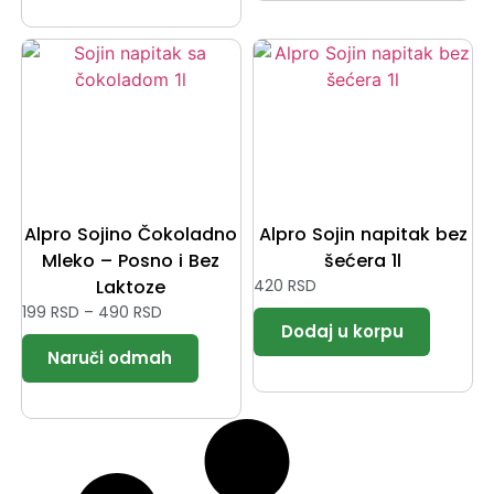
Alpro Sojino Čokoladno
Alpro Sojin napitak bez
Mleko – Posno i Bez
šećera 1l
Laktoze
420
RSD
199
RSD
–
490
RSD