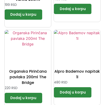
199
RSD
Organska Pirinčana
Alpro Bademov napitak
pavlaka 200ml The
1l
Bridge
480
RSD
220
RSD