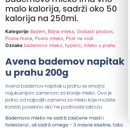
malo kalorija, sadrži oko 50
kalorija na 250ml.
Kategorije
Badem
,
Biljna mleka
,
Orašasti plodovi
,
Posna hrana
,
Posno mleko
,
Post na vodi
Oznake
bademovo mleko
,
hyperic
,
mleko u prahu
Avena bademov napitak
u prahu 200g
Avena bademov napitak u prahu se smatra
najukusnijom zamenom za kravlje mleko. Ovo je
jedno od najboljih zamena za mleko koje možete
koristiti, posebno ako ne podnosite laktozu.
Bademovo mleko ne sadrži zasićene masti i
holesterol , ali sadrži omega – 3 masne kiseline, tako