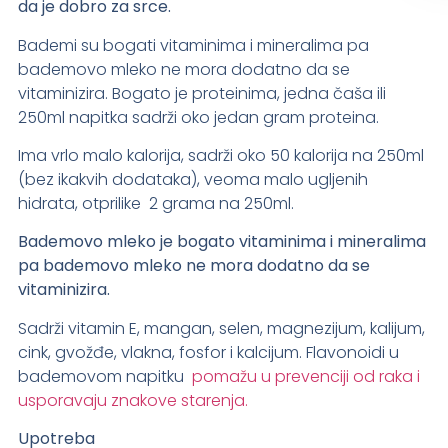
da je dobro za srce.
Bademi su bogati vitaminima i mineralima pa
bademovo mleko ne mora dodatno da se
vitaminizira. Bogato je proteinima, jedna čaša ili
250ml napitka sadrži oko jedan gram proteina.
Ima vrlo malo kalorija, sadrži oko 50 kalorija na 250ml
(bez ikakvih dodataka), veoma malo ugljenih
hidrata, otprilike 2 grama na 250ml.
Bademovo mleko je bogato vitaminima i mineralima
pa bademovo mleko ne mora dodatno da se
vitaminizira.
Sadrži vitamin E, mangan, selen, magnezijum, kalijum,
cink, gvožđe, vlakna, fosfor i kalcijum. Flavonoidi u
bademovom napitku
pomažu u prevenciji od raka i
usporavaju znakove starenja.
Upotreba