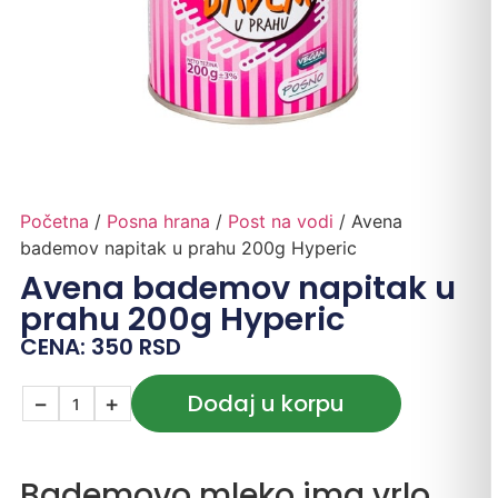
Početna
/
Posna hrana
/
Post na vodi
/ Avena
bademov napitak u prahu 200g Hyperic
Avena bademov napitak u
prahu 200g Hyperic
CENA:
350
RSD
Dodaj u korpu
−
+
Bademovo mleko ima vrlo