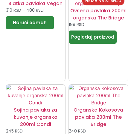
Slatka pavlaka Vegan
310
RSD
–
480
RSD
Ovsena pavlaka 200ml
organska The Bridge
199
RSD
Sojina pavlaka za
Organska Kokosova
kuvanje organska
pavlaka 200ml The
200ml Condi
Bridge
245
RSD
240
RSD