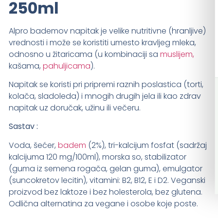
250ml
Alpro bademov napitak je velike nutritivne (hranljive)
vrednosti i može se koristiti umesto kravljeg mleka,
odnosno u žitaricama (u kombinaciji sa
muslijem,
kašama,
pahuljicama
).
Napitak se koristi pri pripremi raznih poslastica (torti,
kolača, sladoleda) i mnogih drugih jela ili kao zdrav
napitak uz doručak, užinu ili večeru.
Sastav :
Voda, šećer,
badem
(2%), tri-kalcijum fosfat (sadržaj
kalcijuma 120 mg/100ml), morska so, stabilizator
(guma iz semena rogača, gelan guma), emulgator
(suncokretov lecitin), vitamini: B2, B12, E i D2. Veganski
proizvod bez laktoze i bez holesterola, bez glutena.
Odlična alternatina za vegane i osobe koje poste.