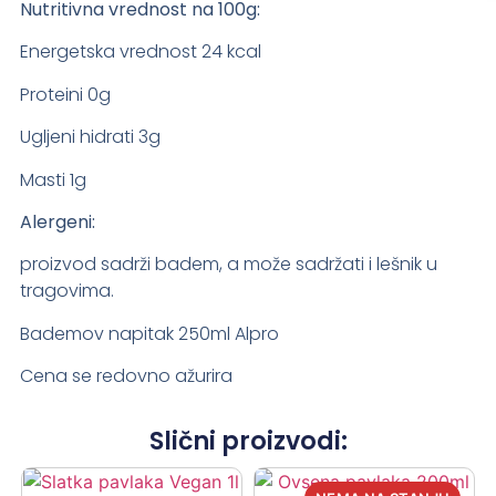
Nutritivna vrednost na 100g:
Energetska vrednost 24 kcal
Proteini 0g
Ugljeni hidrati 3g
Masti 1g
Alergeni:
proizvod sadrži badem, a može sadržati i lešnik u
tragovima.
Bademov napitak 250ml Alpro
Cena se redovno ažurira
Slični proizvodi: