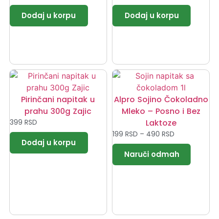
Pirinčani napitak u
Alpro Sojino Čokoladno
prahu 300g Zajic
Mleko – Posno i Bez
399
RSD
Laktoze
199
RSD
–
490
RSD