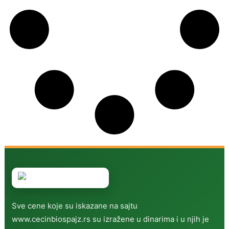
Sve cene koje su iskazane na sajtu
www.cecinbiospajz.rs su izražene u dinarima i u njih je