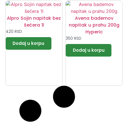
Alpro Sojin napitak bez
Avena bademov
šećera 1l
napitak u prahu 200g
420
RSD
Hyperic
350
RSD