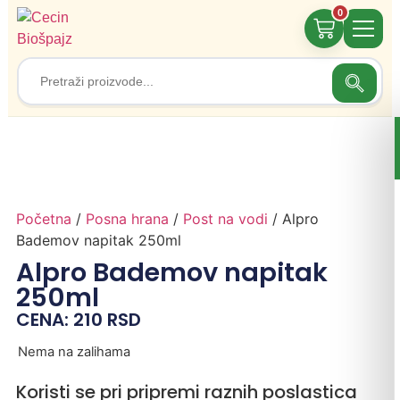
0
Search
Search
for:
Početna
/
Posna hrana
/
Post na vodi
/ Alpro
Bademov napitak 250ml
Alpro Bademov napitak
250ml
CENA:
210
RSD
Nema na zalihama
Koristi se pri pripremi raznih poslastica