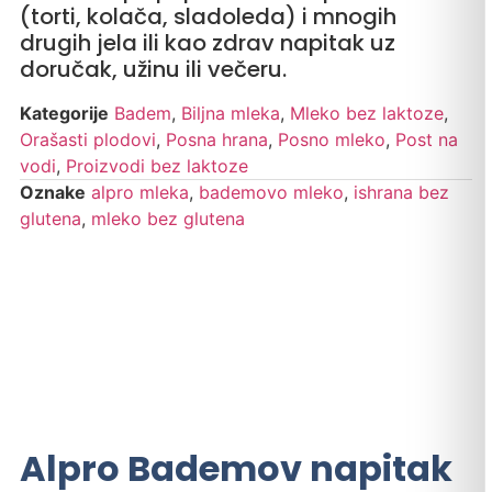
(torti, kolača, sladoleda) i mnogih
drugih jela ili kao zdrav napitak uz
doručak, užinu ili večeru.
Kategorije
Badem
,
Biljna mleka
,
Mleko bez laktoze
,
Orašasti plodovi
,
Posna hrana
,
Posno mleko
,
Post na
vodi
,
Proizvodi bez laktoze
Oznake
alpro mleka
,
bademovo mleko
,
ishrana bez
glutena
,
mleko bez glutena
Alpro Bademov napitak