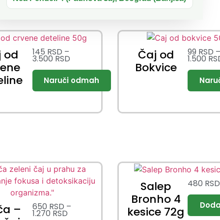
145
RSD
–
99
RSD
j od
Čaj od
3.500
RSD
1.500
RS
vene
Bokvice
eline
480
RS
Salep
Bronho 4
650
RSD
–
ča –
kesice 72g
1.270
RSD