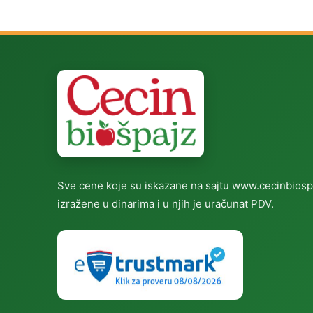
Sve cene koje su iskazane na sajtu www.cecinbiosp
izražene u dinarima i u njih je uračunat PDV.