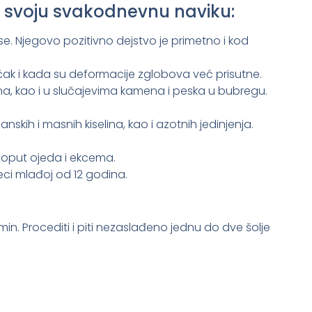
 u svoju svakodnevnu naviku:
ese. Njegovo pozitivno dejstvo je primetno i kod
ak i kada su deformacije zglobova već prisutne.
na, kao i u slučajevima kamena i peska u bubregu.
nskih i masnih kiselina, kao i azotnih jedinjenja.
 poput ojeda i ekcema.
ci mlađoj od 12 godina.
 min. Procediti i piti nezaslađeno jednu do dve šolje