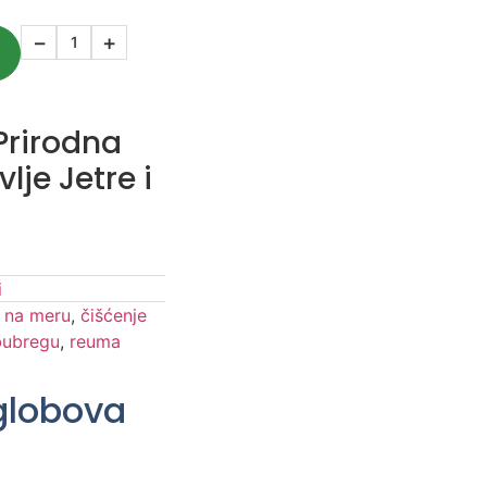
−
+
Prirodna
lje Jetre i
i
i na meru
,
čišćenje
bubregu
,
reuma
Zglobova