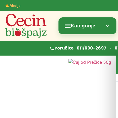
Akcije
Kategorije
•
Poručite
011/630-2697
0