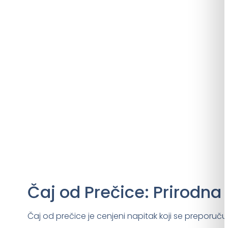
Čaj od Prečice: Prirodna 
Čaj od prečice je cenjeni napitak koji se preporuču