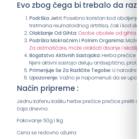
Evo zbog čega bi trebalo da raz
Podrška Jetri:
Posebno koristan kod oboljenja je
tretmana reumatoidnog artritisa, čak i kod 
Olakšanje Od Gihta:
Osobe obolele od gihta 
Podrška Mokraćnim i Polnim Organima:
Može 
Za astmatičare, može olakšati disanje i iskašlj
Bogatstvo Aktivnih Sastojaka:
Herba prečice sa
Njeni aktivni sastojci deluju antiseptično, proti
Primenjuje Se Za Različite Tegobe:
U narodnoj 
Upozorenje:
Važno je napomenuti da se upotre
Način pripreme :
Jednu kafenu kašiku herbe prečice prečice preliti sa
čaja dnevno.
Pakovanje 50g i 1kg
Cena se redovno ažurira