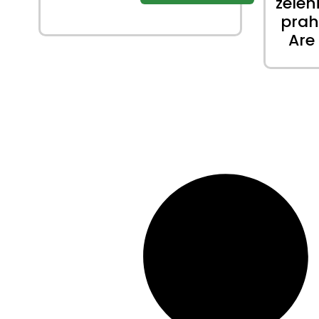
zelen
pra
Are