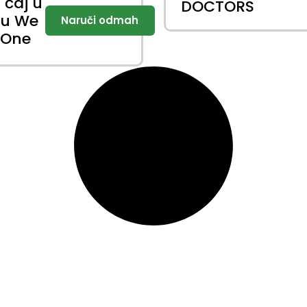
i čaj u
DOCTORS
hu We
 One