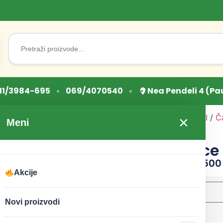
Search
for:
•
•
11/3984-695
069/4070540
Nea Pendeli 4 (Pa
Početna
/
ZDRAVI NAPICI
/
Č
×
Meni
čajevi
/ Čaj od Prečice
Čaj od Prečice
CENA:
270
RSD
–
4.50
Akcije
težina
Novi proizvodi
Očisti