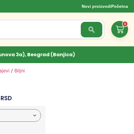
Novi proizvodi
Početna
0
Search Button
unova 3a), Beograd (Banjica)
ajevi
/
Biljni
0
RSD