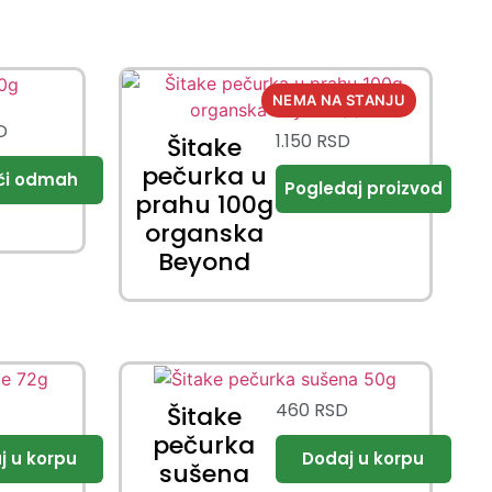
–
D
1.150
RSD
Šitake
pečurka u
prahu 100g
organska
Beyond
D
460
RSD
Šitake
pečurka
sušena