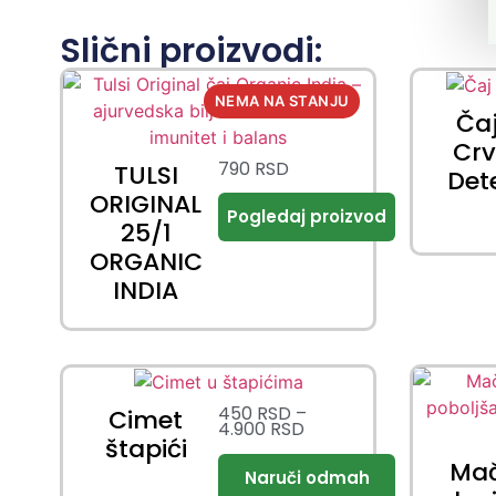
Slični proizvodi:
Ča
Cr
790
RSD
TULSI
Det
ORIGINAL
25/1
ORGANIC
INDIA
450
RSD
–
Cimet
4.900
RSD
štapići
Ma