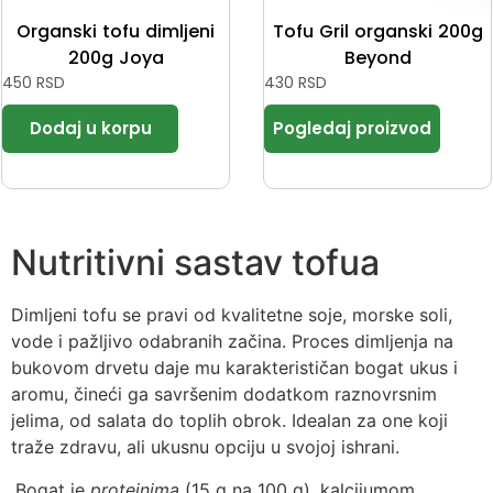
Organski tofu dimljeni
Tofu Gril organski 200g
200g Joya
Beyond
450
RSD
430
RSD
Nutritivni sastav tofua
Dimljeni tofu se pravi od kvalitetne soje, morske soli,
vode i pažljivo odabranih začina. Proces dimljenja na
bukovom drvetu daje mu karakterističan bogat ukus i
aromu, čineći ga savršenim dodatkom raznovrsnim
jelima, od salata do toplih obrok. Idealan za one koji
traže zdravu, ali ukusnu opciju u svojoj ishrani.
Bogat je
proteinima
(15 g na 100 g), kalcijumom,