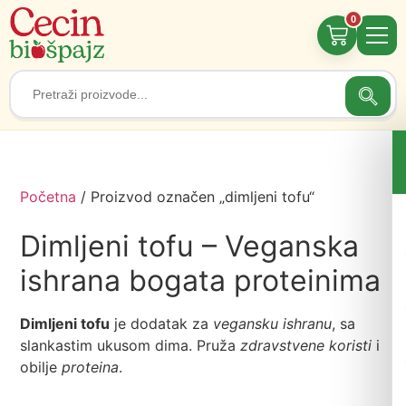
0
Searc
Search
for:
Početna
/ Proizvod označen „dimljeni tofu“
Dimljeni tofu – Veganska
ishrana bogata proteinima
Dimljeni tofu
je dodatak za
vegansku ishranu
, sa
slankastim ukusom dima. Pruža
zdravstvene koristi
i
obilje
proteina
.