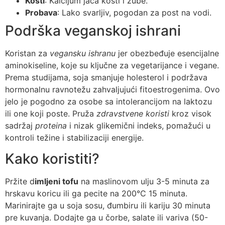
Kosti
: Kalcijum jača kosti i zube.
Probava
: Lako svarljiv, pogodan za post na vodi.
Podrška veganskoj ishrani
Koristan za
vegansku ishranu
jer obezbeđuje esencijalne
aminokiseline, koje su ključne za vegetarijance i vegane.
Prema studijama, soja smanjuje holesterol i podržava
hormonalnu ravnotežu zahvaljujući fitoestrogenima. Ovo
jelo je pogodno za osobe sa intolerancijom na laktozu
ili one koji poste. Pruža
zdravstvene koristi
kroz visok
sadržaj
proteina
i nizak glikemični indeks, pomažući u
kontroli težine i stabilizaciji energije.
Kako koristiti?
Pržite d
imljeni tofu
na maslinovom ulju 3-5 minuta za
hrskavu koricu ili ga pecite na 200°C 15 minuta.
Marinirajte ga u soja sosu, đumbiru ili kariju 30 minuta
pre kuvanja. Dodajte ga u čorbe, salate ili variva (50-