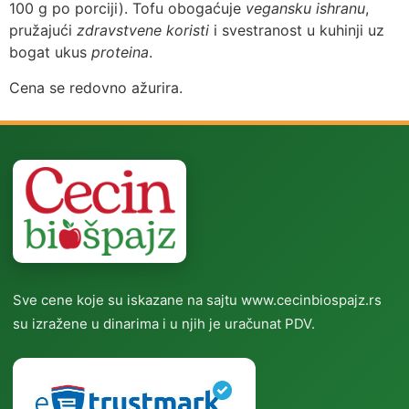
100 g po porciji). Tofu obogaćuje
vegansku ishranu
,
pružajući
zdravstvene koristi
i svestranost u kuhinji uz
bogat ukus
proteina
.
Cena se redovno ažurira.
Sve cene koje su iskazane na sajtu www.cecinbiospajz.rs
su izražene u dinarima i u njih je uračunat PDV.