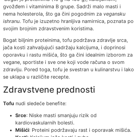
gvožđem i vitaminima B grupe. Sadrži malo masti i
nema holesterola, što ga čini pogodnim za
vegansku
ishranu
. Tofu je izuzetno hranljiva namirnica, poznata po
svojim brojnim zdravstvenim koristima.
Bogat biljnim proteinima, tofu podržava zdravlje srca,
jača kosti zahvaljujući sadržaju kalcijuma, i doprinosi
oporavku i rastu mišića, što ga čini idealnim izborom za
vegane, sportiste i sve one koji vode računa o svom
zdravlju. Pored toga, tofu je svestran u kulinarstvu i lako
se uklapa u različite recepte.
Zdravstvene prednosti
Tofu
nudi sledeće benefite:
Srce
: Niske masti smanjuju rizik od
kardiovaskularnih bolesti.
Mišići
: Proteini podržavaju rast i oporavak mišića.