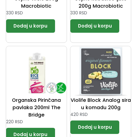
Macrobiotic
200g Macrobiotic
330
RSD
330
RSD
Organska Pirinčana
Violife Block Analog sira
pavlaka 200ml The
u komadu 200g
Bridge
420
RSD
220
RSD