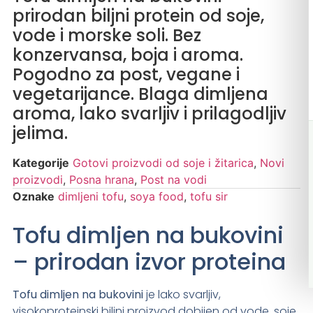
prirodan biljni protein od soje,
vode i morske soli. Bez
konzervansa, boja i aroma.
Pogodno za post, vegane i
vegetarijance. Blaga dimljena
aroma, lako svarljiv i prilagodljiv
jelima.
Kategorije
Gotovi proizvodi od soje i žitarica
,
Novi
proizvodi
,
Posna hrana
,
Post na vodi
Oznake
dimljeni tofu
,
soya food
,
tofu sir
Tofu dimljen na bukovini
– prirodan izvor proteina
Tofu dimljen na bukovini
je lako svarljiv,
visokoproteinski biljni proizvod dobijen od vode, soje