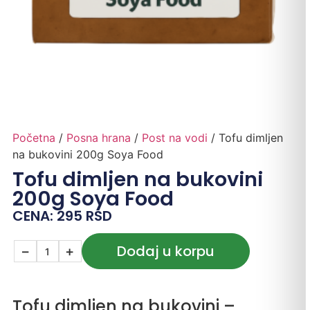
Početna
/
Posna hrana
/
Post na vodi
/ Tofu dimljen
na bukovini 200g Soya Food
Tofu dimljen na bukovini
200g Soya Food
CENA:
295
RSD
Dodaj u korpu
−
+
Tofu dimljen na bukovini –