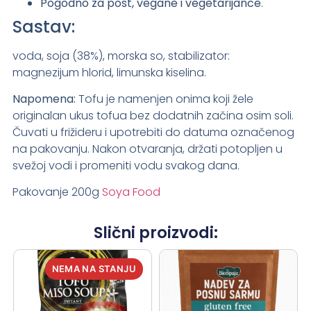
Pogodno za post, vegane i vegetarijance
.
Sastav:
voda, soja (38%), morska so, stabilizator:
magnezijum hlorid, limunska kiselina.
Napomena:
Tofu je namenjen onima koji žele
originalan ukus tofua bez dodatnih začina osim soli.
Čuvati u frižideru i upotrebiti do datuma označenog
na pakovanju. Nakon otvaranja, držati potopljen u
svežoj vodi i promeniti vodu svakog dana.
Pakovanje 200g
Soya Food
Slični proizvodi: