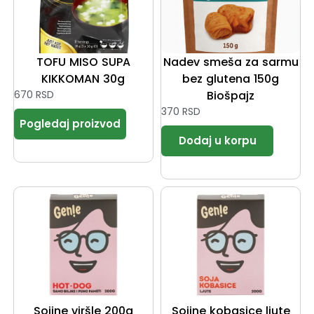
TOFU MISO SUPA
Nadev smeša za sarmu
KIKKOMAN 30g
bez glutena 150g
670
RSD
Biošpajz
370
RSD
Sojine viršle 200g
Sojine kobasice ljute