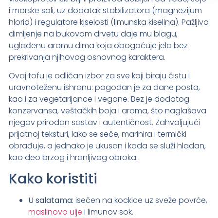
i morske soli, uz dodatak stabilizatora (magnezijum
hlorid) i regulatore kiselosti (limunska kiselina). Pažljivo
dimljenje na bukovom drvetu daje mu blagu,
uglađenu aromu dima koja obogaćuje jela bez
prekrivanja njihovog osnovnog karaktera.
Ovaj tofu je odličan izbor za sve koji biraju čistu i
uravnoteženu ishranu: pogodan je za dane posta,
kao i za vegetarijance i vegane. Bez je dodatog
konzervansa, veštačkih boja i aroma, što naglašava
njegov prirodan sastav i autentičnost. Zahvaljujući
prijatnoj teksturi, lako se seče, marinira i termički
obrađuje, a jednako je ukusan i kada se služi hladan,
kao deo brzog i hranljivog obroka.
Kako koristiti
U salatama:
isečen na kockice uz sveže povrće,
maslinovo ulje
i limunov sok.