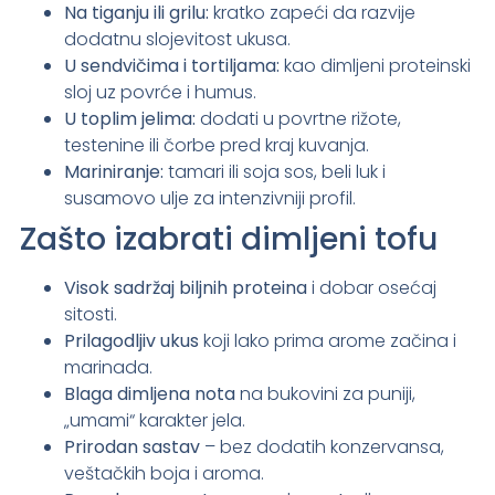
Na tiganju ili grilu:
kratko zapeći da razvije
dodatnu slojevitost ukusa.
U sendvičima i tortiljama:
kao dimljeni proteinski
sloj uz povrće i humus.
U toplim jelima:
dodati u povrtne rižote,
testenine ili čorbe pred kraj kuvanja.
Mariniranje:
tamari ili soja sos, beli luk i
susamovo ulje za intenzivniji profil.
Zašto izabrati dimljeni tofu
Visok sadržaj biljnih proteina
i dobar osećaj
sitosti.
Prilagodljiv ukus
koji lako prima arome začina i
marinada.
Blaga dimljena nota
na bukovini za puniji,
„umami“ karakter jela.
Prirodan sastav
– bez dodatih konzervansa,
veštačkih boja i aroma.