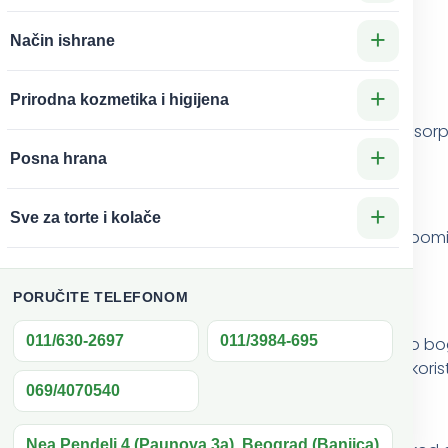
+
Način ishrane
kciji
+
Prirodna kozmetika i higijena
 svojstava za bubrege. Čaj od peršuna sprečava apsorpcij
+
Posna hrana
+
Sve za torte i kolače
šike, kao i kod pojave kamena u bubregu. Takođe se pominj
a materice kod žena.
PORUČITE TELEFONOM
011/630-2697
011/3984-695
lje srca i krvnih sudova. Osim toga, peršun je izuzetno bo
sterola. U slučaju visokog krvnog pritiska, može se koristi
069/4070540
Nea Pendeli 4 (Paunova 3a), Beograd (Banjica)