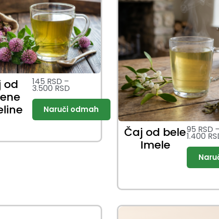
145
RSD
–
j od
3.500
RSD
vene
eline
95
RSD
Čaj od bele
1.400
RS
Imele