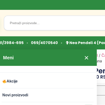
Search
for:
•
•
11/3984-695
069/4070540
Nea Pendeli 4 (Pa
Početna
/
ZDRAVI NAPICI
/
Č
×
Meni
čajevi
/ Čaj od lista Peršuna
Čaj od lista P
CENA:
95
RSD
–
1.100
R
Akcije
težina
Novi proizvodi
Očisti