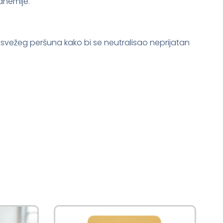
anemije.
a svežeg peršuna kako bi se neutralisao neprijatan