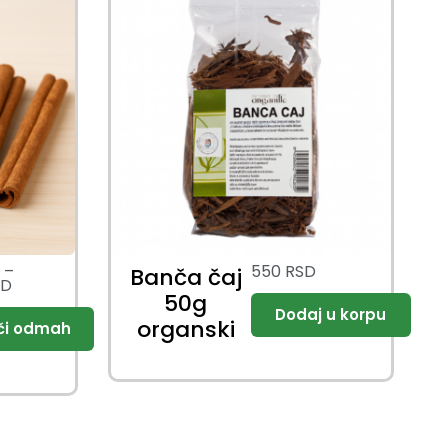
D
–
550
RSD
Banča čaj
SD
50g
organski