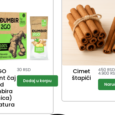
30
RSD
450
RS
GO
Cimet
4.900
R
nt čaj
štapići
od
bira
sica)
atura