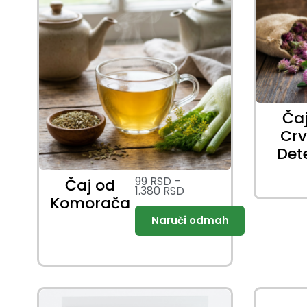
Ča
Cr
Det
99
RSD
–
Čaj od
1.380
RSD
Komorača