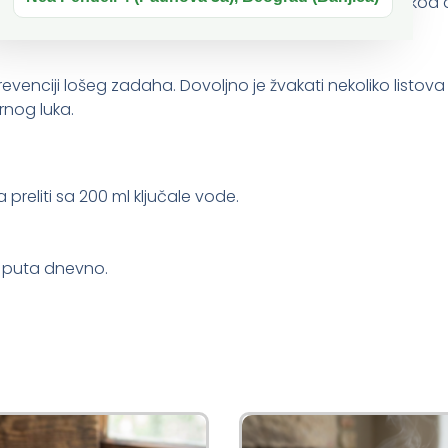
 bogat gvožđem, njegova upotreba se preporučuje i kod 
evenciji lošeg zadaha. Dovoljno je žvakati nekoliko listov
rnog luka.
 preliti sa 200 ml ključale vode.
4 puta dnevno.