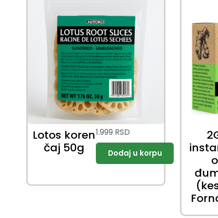
1.999
RSD
Lotos koren
2
čaj 50g
insta
đum
(ke
Forn