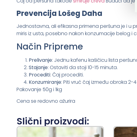
Čaj od peršuna takođe
smiruje creva
Budući da je
Prevencija Lošeg Daha
Jednostavna, ali efikasna primena peršuna je i u pr
miris iz usta, posebno nakon konzumacije belog i c
Način Pripreme
Prelivanje
: Jednu kafenu kašičicu lista peršuna
Stajanje
: Ostaviti da stoji 10-15 minuta.
Procediti
: Čaj procediti.
Konzumiranje
: Piti vruć čaj između obroka 2-
Pakovanje 50g i 1kg
Cena se redovno ažurira
Slični proizvodi: