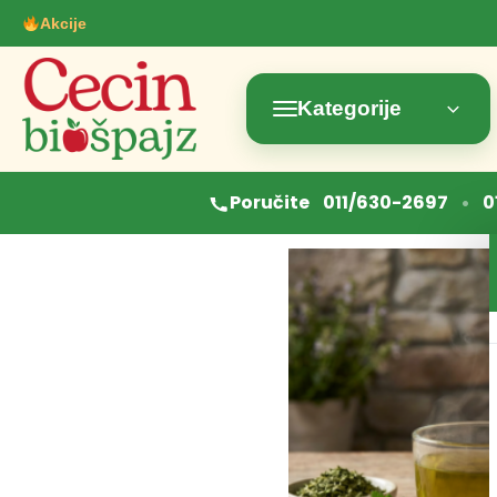
Akcije
Kategorije
•
Poručite
011/630-2697
0