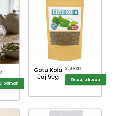
–
399
RSD
Gotu Kola
D
čaj 50g