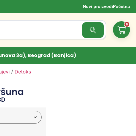
Novi proizvodi
Početna
0
Search Button
unova 3a), Beograd (Banjica)
ajevi
/
Detoks
eršuna
SD