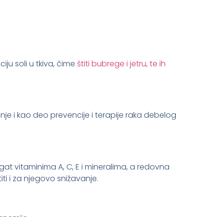
u soli u tkiva, čime
štiti bubrege i jetru, te ih
e i kao deo prevencije i terapije raka debelog
gat vitaminima A, C, E i mineralima, a redovna
ti i za njegovo snižavanje.