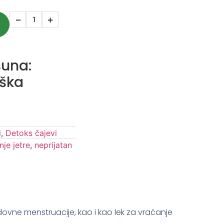
−
+
šuna:
rška
i
,
Detoks čajevi
nje jetre
,
neprijatan
dovne menstruacije, kao i kao lek za vraćanje