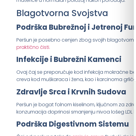
materice u normalan položaj nakon porođaja.
Blagotvorna Svojstva
Podrška Bubrežnoj i Jetrenoj Fun
Peršun je posebno cenjen zbog svojih blagotvornih
praktično čisti.
Infekcije i Bubrežni Kamenci
Ovaj čaj se preporučuje kod infekcija mokraćne be
creva kod muškaraca i žena, kao i karcinoma grlić
Zdravlje Srca i Krvnih Sudova
Peršun je bogat folnom kiselinom, ključnom za zdrav
konzumacija doprinosi smanjenju nivoa lošeg LDL hole
Podrška Digestivnom Sistemu