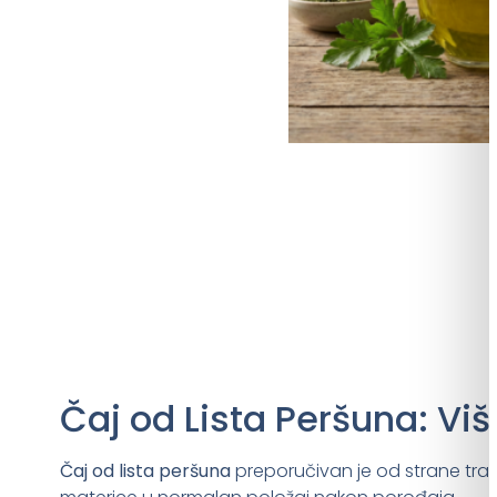
Čaj od Lista Peršuna: Vi
Čaj od lista peršuna
preporučivan je od strane trava