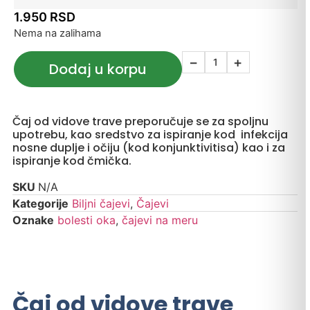
1.950
RSD
Nema na zalihama
−
+
Dodaj u korpu
Čaj od vidove trave preporučuje se za spoljnu
upotrebu, kao sredstvo za ispiranje kod infekcija
nosne duplje i očiju (kod konjunktivitisa) kao i za
ispiranje kod čmička.
SKU
N/A
Kategorije
Biljni čajevi
,
Čajevi
Oznake
bolesti oka
,
čajevi na meru
Čaj od vidove trave