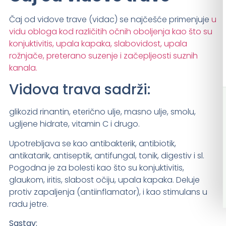
Čaj od vidove trave (vidac) se najčešće primenjuje
u
vidu obloga kod različitih očnih oboljenja kao što su
konjuktivitis, upala kapaka, slabovidost, upala
rožnjače, preterano suzenje i začepljeosti suznih
kanala.
Vidova trava sadrži:
glikozid rinantin, eterično ulje, masno ulje, smolu,
ugljene hidrate, vitamin C i drugo.
Upotrebljava se kao antibakterik, antibiotik,
antikatarik, antiseptik, antifungal, tonik, digestiv i sl.
Pogodna je za bolesti kao što su konjuktivitis,
glaukom, iritis, slabost očiju, upala kapaka. Deluje
protiv zapaljenja (antiinflamator), i kao stimulans u
radu jetre.
Sastav: