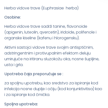
Herba vidove trave (Euphrasiae herba)
Osobine:
Herba vidove trave sadrži tanine, flavonoide
(apigenin, luteolin, qvercetin), iridoide, polifenole i
organske kiseline (kafenu i hlorogensku).
Aktivni sastojci vidove trave svojim antisptičnim,
adstringentnim i protivupalnim efektom deluju
umirujuće na iritiranu sluzokožu oka, nosne šupljine,
usta i grla.
Upotreba čaja preporučuje se :
za spoljnu upotrebu, kao sredstvo za ispiranje kod
infekcija nosne duplje i očiju (kod konjunktivitisa) kao
i za ispiranje kod čmička.
Spoljna upotreba: