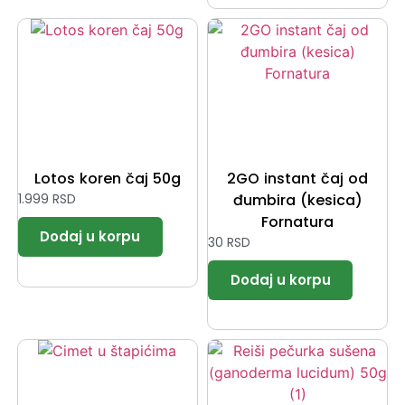
Lotos koren čaj 50g
2GO instant čaj od
1.999
RSD
đumbira (kesica)
Fornatura
30
RSD