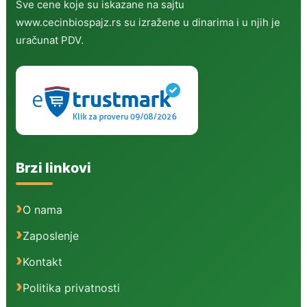
Sve cene koje su iskazane na sajtu
www.cecinbiospajz.rs su izražene u dinarima i u njih je
uračunat PDV.
Brzi linkovi
O nama
Zaposlenje
Kontakt
Politika privatnosti