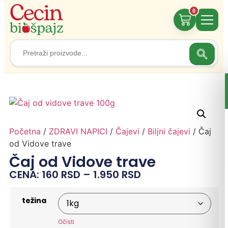
0
Search
Search
for:
Početna
/
ZDRAVI NAPICI
/
Čajevi
/
Biljni čajevi
/ Čaj
od Vidove trave
Čaj od Vidove trave
CENA:
160
RSD
–
1.950
RSD
težina
Očisti