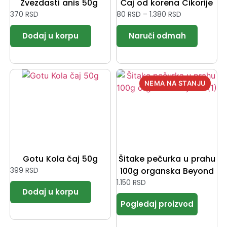
Zvezdasti anis 50g
Čaj od korena Cikorije
370
RSD
80
RSD
–
1.380
RSD
Gotu Kola čaj 50g
Šitake pečurka u prahu
399
RSD
100g organska Beyond
1.150
RSD