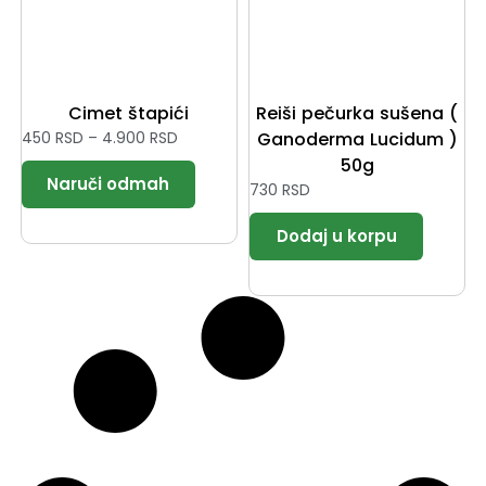
Cimet štapići
Reiši pečurka sušena (
450
RSD
–
4.900
RSD
Ganoderma Lucidum )
50g
730
RSD