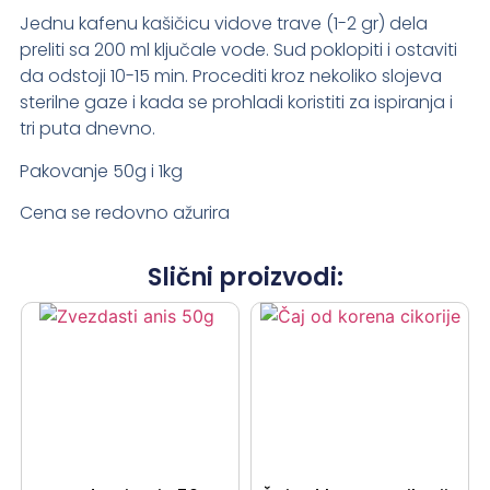
Jednu kafenu kašičicu vidove trave (1-2 gr) dela
preliti sa 200 ml ključale vode. Sud poklopiti i ostaviti
da odstoji 10-15 min. Procediti kroz nekoliko slojeva
sterilne gaze i kada se prohladi koristiti za ispiranja i
tri puta dnevno.
Pakovanje 50g i 1kg
Cena se redovno ažurira
Slični proizvodi: